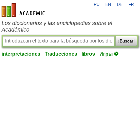
RU
EN
DE
FR
es-academic.com
Los diccionarios y las enciclopedias sobre el
Académico
¡Buscar!
interpretaciones
Traducciones
libros
Игры ⚽