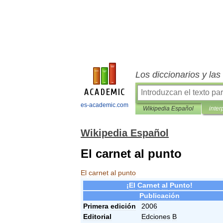
Los diccionarios y la
es-academic.com
Wikipedia Español
inter
Wikipedia Español
El carnet al punto
El
carnet
al
punto
¡
El
Carnet
al
Punto
!
Publicación
Primera
edición
2006
Editorial
Edciones
B