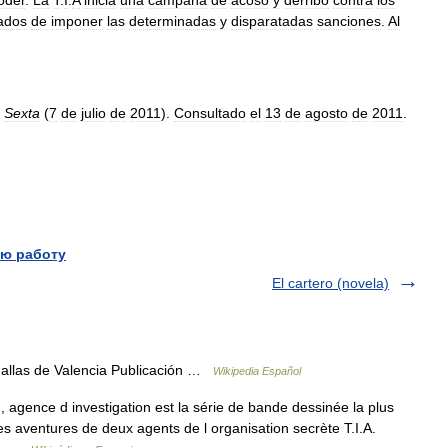
ados
de
imponer
las
determinadas
y
disparatadas
sanciones
.
Al
Sexta
(
7
de
julio
de
2011
).
Consultado
el
13
de
agosto
de
2011
.
ю работу
El cartero (novela)
allas de Valencia Publicación …
Wikipedia Español
agence d investigation est la série de bande dessinée la plus
es aventures de deux agents de l organisation secrète T.I.A.