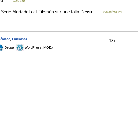
eriod …
Wikipedia
Série Mortadelo et Filemón sur une falla Dessin …
Wikipédia en
técnico
,
Publicidad
18+
Drupal,
WordPress, MODx.