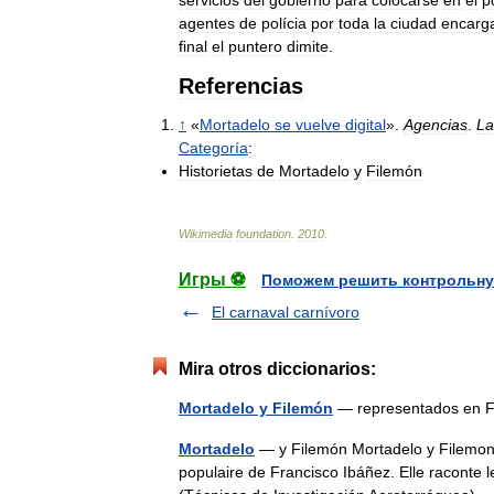
agentes
de
polícia
por
toda
la
ciudad
encarg
final
el
puntero
dimite
.
Referencias
↑
«
Mortadelo
se
vuelve
digital
».
Agencias
.
La
Categoría
:
Historietas
de
Mortadelo
y
Filemón
Wikimedia
foundation
.
2010
.
Игры ⚽
Поможем решить контрольну
El carnaval carnívoro
Mira otros diccionarios:
Mortadelo y Filemón
— representados en F
Mortadelo
— y Filemón Mortadelo y Filemon, 
populaire de Francisco Ibáñez. Elle raconte l