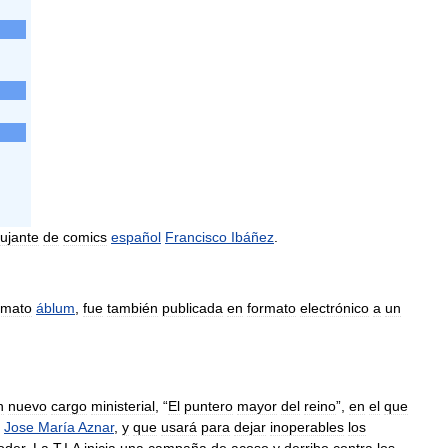
bujante
de
comics
español
Francisco
Ibáñez
.
rmato
áblum
,
fue
también
publicada
en
formato
electrónico
a
un
n
nuevo
cargo
ministerial
, “
El
puntero
mayor
del
reino
”,
en
el
que
Jose
María
Aznar
,
y
que
usará
para
dejar
inoperables
los
oder
.
La
T
.
I
.
A
inicia
una
campaña
de
acoso
y
derribo
contra
los