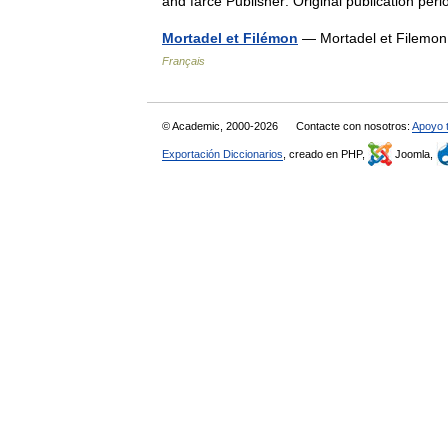
and farce Publisher: Original publication p
Mortadel et Filémon
— Mortadel et Filemon 
Français
© Academic, 2000-2026
Contacte con nosotros:
Apoyo 
Exportación Diccionarios
, creado en PHP,
Joomla,