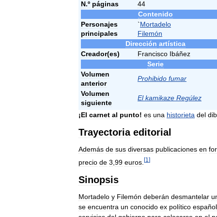
N
.
º
páginas
44
Contenido
Personajes
`
Mortadelo
principales
Filemón
Dirección
artística
Creador
(
es
)
Francisco
Ibáñez
Serie
Volumen
Prohibido
fumar
anterior
Volumen
El
kamikaze
Regúlez
siguiente
¡
El
carnet
al
punto
!
es
una
historieta
del
di
Trayectoria
editorial
Además
de
sus
diversas
publicaciones
en
fo
[
1
]
precio
de
3
,
99
euros
.
Sinopsis
Mortadelo
y
Filemón
deberán
desmantelar
u
se
encuentra
un
conocido
ex
político
español
servicios
del
gobierno
para
colocarse
en
el
p