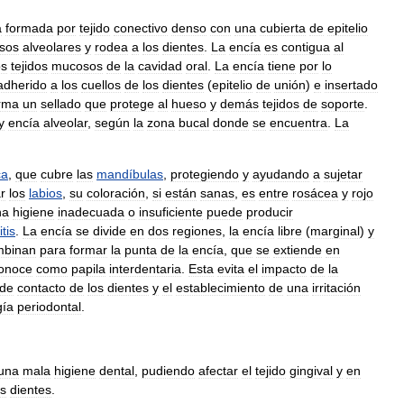
a
formada
por
tejido
conectivo
denso
con
una
cubierta
de
epitelio
sos
alveolares
y
rodea
a
los
dientes
.
La
encía
es
contigua
al
os
tejidos
mucosos
de
la
cavidad
oral
.
La
encía
tiene
por
lo
adherido
a
los
cuellos
de
los
dientes
(
epitelio
de
unión
)
e
insertado
rma
un
sellado
que
protege
al
hueso
y
demás
tejidos
de
soporte
.
y
encía
alveolar
,
según
la
zona
bucal
donde
se
encuentra
.
La
ca
,
que
cubre
las
mandíbulas
,
protegiendo
y
ayudando
a
sujetar
r
los
labios
,
su
coloración
,
si
están
sanas
,
es
entre
rosácea
y
rojo
na
higiene
inadecuada
o
insuficiente
puede
producir
itis
.
La
encía
se
divide
en
dos
regiones
,
la
encía
libre
(
marginal
)
y
mbinan
para
formar
la
punta
de
la
encía
,
que
se
extiende
en
onoce
como
papila
interdentaria
.
Esta
evita
el
impacto
de
la
de
contacto
de
los
dientes
y
el
establecimiento
de
una
irritación
gía
periodontal
.
una
mala
higiene
dental
,
pudiendo
afectar
el
tejido
gingival
y
en
os
dientes
.