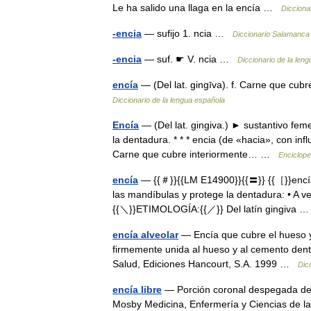
Le ha salido una llaga en la encía …
Dicciona
-encia
— sufijo 1. ncia …
Diccionario Salamanca
-encia
— suf. ☛ V. ncia …
Diccionario de la len
encía
— (Del lat. gingīva). f. Carne que cub
Diccionario de la lengua española
Encía
— (Del lat. gingiva.) ► sustantivo f
la dentadura. * * * encia (de «hacia», con influ
Carne que cubre interiormente… …
Enciclope
encía
— {{＃}}{{LM E14900}}{{〓}} {{［}}encía{
las mandíbulas y protege la dentadura: • A v
{{＼}}ETIMOLOGÍA:{{／}} Del latín gingiva
encía alveolar
— Encía que cubre el hueso y l
firmemente unida al hueso y al cemento dent
Salud, Ediciones Hancourt, S.A. 1999 …
Dic
encía libre
— Porción coronal despegada de la
Mosby Medicina, Enfermería y Ciencias de l