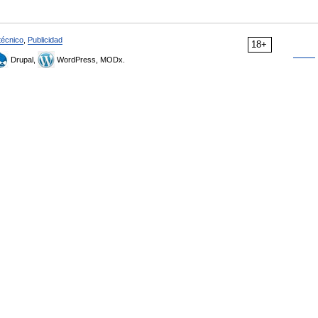
técnico
,
Publicidad
18+
Drupal,
WordPress, MODx.