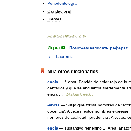
Periodontología
Cavidad
oral
Dientes
Wikimedia
foundation
.
2010
.
Игры ⚽
Поможем написать реферат
Laurentia
Mira otros diccionarios:
encía
— f. anat. Porción de color rojo de l
dentarios y que se encuentra fuertemente adhe
encía …
Diccionario médico
-encia
— Sufijo que forma nombres de *acción
docencia’. A veces, estos nombres expresan 
nombres de cualidad: ‘prudencia’. A veces
encía
— sustantivo femenino 1. Área: anatom