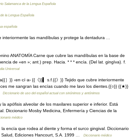
rio Salamanca de la Lengua Española
 de la Lengua Española
gua española
re interiormente las mandíbulas y protege la dentadura …
emenino ANATOMÍA Carne que cubre las mandíbulas en la base de
encia de «en »; ant.) prep. Hacia. * * * encía. (Del lat. gingīva). f.
dia Universal
{］}} ‹en·cí·a› {{《}}▍ s.f.{{》}} Tejido que cubre interiormente
eces me sangran las encías cuando me lavo los dientes.{{○}} {{★}}
 …
Diccionario de uso del español actual con sinónimos y antónimos
a apófisis alveolar de los maxilares superior e inferior. Está
al. Diccionario Mosby Medicina, Enfermería y Ciencias de la
cionario médico
 encía que rodea al diente y forma el surco gingival. Diccionario
a Salud, Ediciones Hancourt, S.A. 1999 …
Diccionario médico