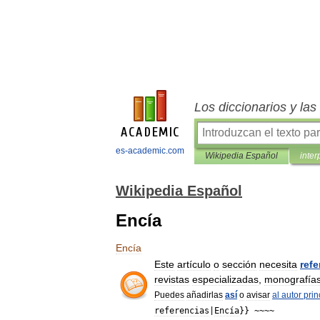
Los diccionarios y la
es-academic.com
Wikipedia Español
inter
Wikipedia Español
Encía
Encía
Este
artículo
o
sección
necesita
refe
revistas
especializadas
,
monografía
Puedes
añadirlas
así
o
avisar
al
autor
prin
referencias
|
Encía
}} ~~~~