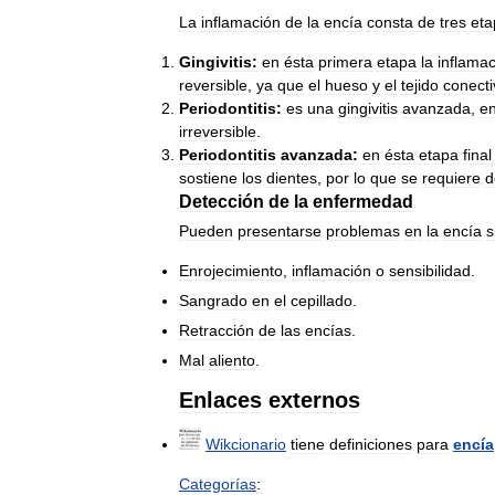
La
inflamación
de
la
encía
consta
de
tres
eta
Gingivitis:
en
ésta
primera
etapa
la
inflama
reversible
,
ya
que
el
hueso
y
el
tejido
conecti
Periodontitis:
es
una
gingivitis
avanzada
,
e
irreversible
.
Periodontitis
avanzada:
en
ésta
etapa
final
sostiene
los
dientes
,
por
lo
que
se
requiere
d
Detección
de
la
enfermedad
Pueden
presentarse
problemas
en
la
encía
s
Enrojecimiento
,
inflamación
o
sensibilidad
.
Sangrado
en
el
cepillado
.
Retracción
de
las
encías
.
Mal
aliento
.
Enlaces
externos
Wikcionario
tiene
definiciones
para
encía
Categorías
: