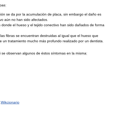
pas:
ción
se
da
por
la
acumulación
de
placa
,
sin
embargo
el
daño
es
vo
aún
no
han
sido
afectados
.
n
donde
el
hueso
y
el
tejido
conectivo
han
sido
dañados
de
forma
las
fibras
se
encuentran
destruidas
al
igual
que
el
hueso
que
e
un
tratamiento
mucho
más
profundo
realizado
por
un
dentista
.
i
se
observan
algunos
de
éstos
síntomas
en
la
misma:
.
Wikcionario