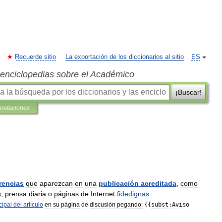
Recuerde sitio
La exportación de los diccionarios al sitio
ES
s enciclopedias sobre el Académico
¡Buscar!
pretaciones
rencias
que
aparezcan
en
una
publicación
acreditada
,
como
s
,
prensa
diaria
o
páginas
de
Internet
fidedignas
.
cipal
del
artículo
en
su
página
de
discusión
pegando:
{{
subst:Aviso