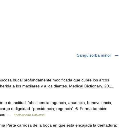
Sanguisorba minor
a mucosa bucal profundamente modificada que cubre los arcos
rida a los maxilares y a los dientes. Medical Dictionary. 2011.
 o de actitud: ‘abstinencia, agencia, anuencia, benevolencia,
cargo o dignidad: ‘presidencia, regencia’. ⊚ Forma también
, esos …
Enciclopedia Universal
ía Parte carnosa de la boca en que está encajada la dentadura: