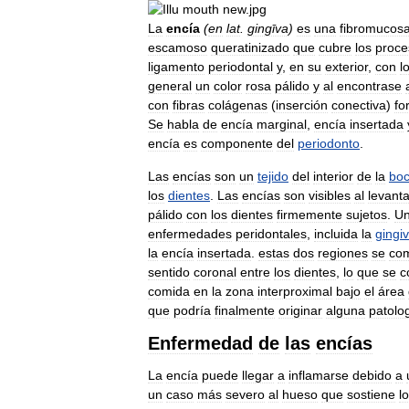
La
encía
(
en
lat
.
gingīva
)
es
una
fibromucos
escamoso
queratinizado
que
cubre
los
proce
ligamento
periodontal
y
,
en
su
exterior
,
con
l
general
un
color
rosa
pálido
y
al
encontrase
con
fibras
colágenas
(
inserción
conectiva
)
fo
Se
habla
de
encía
marginal
,
encía
insertada
encía
es
componente
del
periodonto
.
Las
encías
son
un
tejido
del
interior
de
la
bo
los
dientes
.
Las
encías
son
visibles
al
levanta
pálido
con
los
dientes
firmemente
sujetos
.
U
enfermedades
peridontales
,
incluida
la
gingiv
la
encía
insertada
.
estas
dos
regiones
se
co
sentido
coronal
entre
los
dientes
,
lo
que
se
c
comida
en
la
zona
interproximal
bajo
el
área
que
podría
finalmente
originar
alguna
patolo
Enfermedad
de
las
encías
La
encía
puede
llegar
a
inflamarse
debido
a
un
caso
más
severo
al
hueso
que
sostiene
l