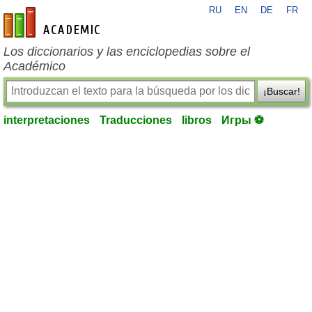
RU
EN
DE
FR
es-academic.com
Los diccionarios y las enciclopedias sobre el
Académico
¡Buscar!
interpretaciones
Traducciones
libros
Игры ⚽