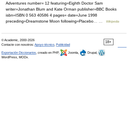
Adventures number= 12 featuring=Eighth Doctor Sam
writer=Jonathan Blum and Kate Orman publisher=BBC Books
isbn=ISBN 0 563 40586 4 pages= date=June 1998
preceding=Dreamstone Moon following=Placebo… …
Wikipedia
© Academic, 2000-2026
18+
Contacte con nosotros:
Apoyo técnico
,
Publicidad
Exportación Diccionarios
, creado en PHP,
Joomla,
Drupal,
WordPress, MODx.