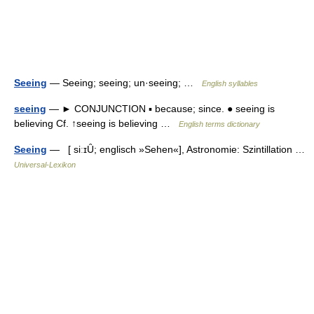
Seeing
— Seeing; seeing; un·seeing; …
English syllables
seeing
— ► CONJUNCTION ▪ because; since. ● seeing is
believing Cf. ↑seeing is believing …
English terms dictionary
Seeing
— [ siːɪȖ; englisch »Sehen«], Astronomie: Szintillation …
Universal-Lexikon