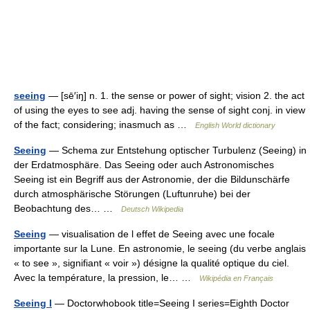
seeing
— [sē′iŋ] n. 1. the sense or power of sight; vision 2. the act
of using the eyes to see adj. having the sense of sight conj. in view
of the fact; considering; inasmuch as …
English World dictionary
Seeing
— Schema zur Entstehung optischer Turbulenz (Seeing) in
der Erdatmosphäre. Das Seeing oder auch Astronomisches
Seeing ist ein Begriff aus der Astronomie, der die Bildunschärfe
durch atmosphärische Störungen (Luftunruhe) bei der
Beobachtung des… …
Deutsch Wikipedia
Seeing
— visualisation de l effet de Seeing avec une focale
importante sur la Lune. En astronomie, le seeing (du verbe anglais
« to see », signifiant « voir ») désigne la qualité optique du ciel.
Avec la température, la pression, le… …
Wikipédia en Français
Seeing I
— Doctorwhobook title=Seeing I series=Eighth Doctor