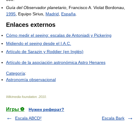
Guía del Observador planetario
, Francisco A. Violat Bordonau,
1995
, Equipo Sirius,
Madrid
,
España
.
Enlaces externos
Cómo medir el
seeing
: escalas de Antoniadi y Pickering
Midiendo el
seeing
desde el I.A.C.
Artículo de Sarazin y Roddier (en Inglés)
Artículo de la asociación astronómica Astro Henares
Categoría
:
Astronomía observacional
Wikimedia foundation
.
2010
.
Игры ⚽
Нужен реферат?
Escala ABCD²
Escala Bark