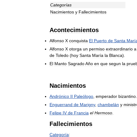
Categorías
Nacimientos
y
Fallecimientos
Acontecimientos
Alfonso
X
conquista
El
Puerto
de
Santa
Marí
Alfonso
X
otorga
un
permiso
extraordinario
a
de
Toledo
(
hoy
Santa
María
la
Blanca
).
El
Manto
Sagrado
Año
en
que
segun
la
prue
Nacimientos
Andrónico
II
Paleólogo
,
emperador
bizantino
.
Enguerrand
de
Marigny
,
chambelán
y
ministr
Felipe
IV
de
Francia
el
Hermoso
.
Fallecimientos
Categoría
: