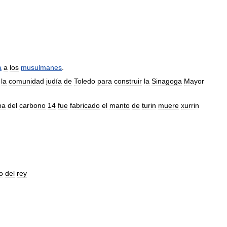
a
a
los
musulmanes
.
la
comunidad
judía
de
Toledo
para
construir
la
Sinagoga
Mayor
ba
del
carbono
14
fue
fabricado
el
manto
de
turin
muere
xurrin
o
del
rey