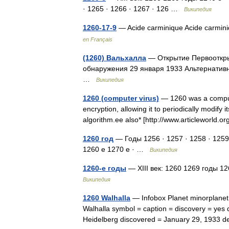
· 1265 · 1266 · 1267 · 126 …
Википедия
1260-17-9
— Acide carminique Acide carmin
en Français
(1260) Вальхалла
— Открытие Первооткры
обнаружения 29 января 1933 Альтернатив
…
Википедия
1260 (computer virus)
— 1260 was a compute
encryption, allowing it to periodically modify 
algorithm.ee also* [http://www.articleworl
1260 год
— Годы 1256 · 1257 · 1258 · 1259
1260 е 1270 е · …
Википедия
1260-е годы
— XIII век: 1260 1269 годы 12
Википедия
1260 Walhalla
— Infobox Planet minorplanet
Walhalla symbol = caption = discovery = yes d
Heidelberg discovered = January 29, 1933