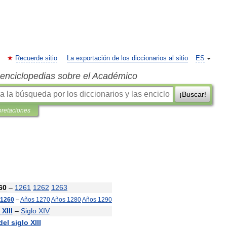
Recuerde sitio
La exportación de los diccionarios al sitio
ES
s enciclopedias sobre el Académico
¡Buscar!
pretaciones
60
–
1261
1262
1263
1260
–
Años
1270
Años
1280
Años
1290
XIII
–
Siglo
XIV
del
siglo
XIII