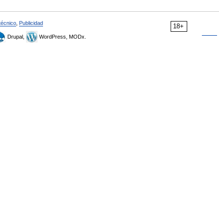
técnico
,
Publicidad
18+
Drupal,
WordPress, MODx.