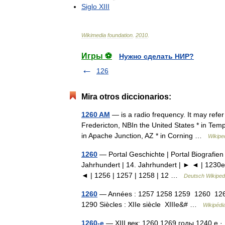
Siglo
XIII
Wikimedia
foundation
.
2010
.
Игры ⚽
Нужно сделать НИР?
126
Mira otros diccionarios:
1260 AM
— is a radio frequency. It may refe
Fredericton, NBIn the United States * in Tempe
in Apache Junction, AZ * in Corning …
Wikipe
1260
— Portal Geschichte | Portal Biografien 
Jahrhundert | 14. Jahrhundert | ► ◄ | 1230e
◄ | 1256 | 1257 | 1258 | 12 …
Deutsch Wikiped
1260
— Années : 1257 1258 1259 1260 126
1290 Siècles : XIIe siècle XIIIe&# …
Wikipédi
1260-е
— XIII век: 1260 1269 годы 1240 е · 