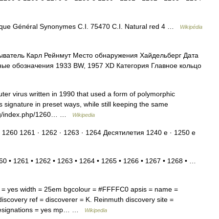
ique Général Synonymes C.I. 75470 C.I. Natural red 4 …
Wikipédia
ватель Карл Рейнмут Место обнаружения Хайдельберг Дата
ные обозначения 1933 BW, 1957 XD Категория Главное кольцо
r virus written in 1990 that used a form of polymorphic
its signature in preset ways, while still keeping the same
d.org/index.php/1260… …
Wikipedia
 1260 1261 · 1262 · 1263 · 1264 Десятилетия 1240 е · 1250 е
60 • 1261 • 1262 • 1263 • 1264 • 1265 • 1266 • 1267 • 1268 • …
 = yes width = 25em bgcolour = #FFFFC0 apsis = name =
iscovery ref = discoverer = K. Reinmuth discovery site =
 designations = yes mp… …
Wikipedia