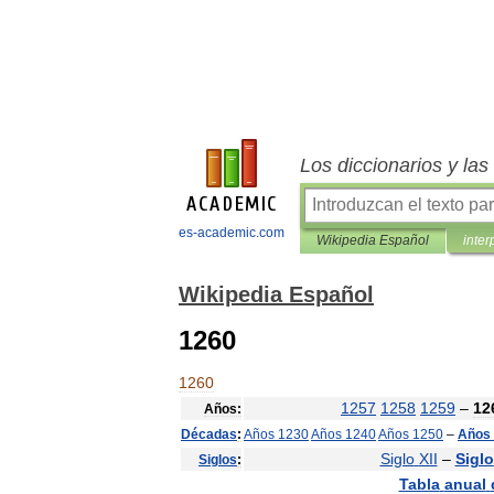
Los diccionarios y la
es-academic.com
Wikipedia Español
inter
Wikipedia Español
1260
1260
1257
1258
1259
–
12
Años:
Décadas
:
Años
1230
Años
1240
Años
1250
–
Años
Siglo
XII
–
Siglo
Siglos
:
Tabla
anual