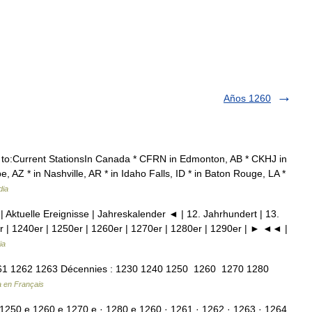
Años 1260
r to:Current StationsIn Canada * CFRN in Edmonton, AB * CKHJ in
, AZ * in Nashville, AR * in Idaho Falls, ID * in Baton Rouge, LA *
dia
| Aktuelle Ereignisse | Jahreskalender ◄ | 12. Jahrhundert | 13.
r | 1240er | 1250er | 1260er | 1270er | 1280er | 1290er | ► ◄◄ |
ia
1 1262 1263 Décennies : 1230 1240 1250 1260 1270 1280
a en Français
1250 е 1260 е 1270 е · 1280 е 1260 · 1261 · 1262 · 1263 · 1264