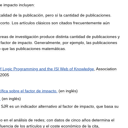
e
impacto
incluyen:
calidad
de
la
publicación
,
pero
sí
la
cantidad
de
publicaciones
.
corto
.
Los
artículos
clásicos
son
citados
frecuentemente
aún
áreas
de
investigación
produce
distinta
cantidad
de
publicaciones
y
factor
de
impacto
.
Generalmente
,
por
ejemplo
,
las
publicaciones
o
que
las
publicaciones
matemáticas
.
f
Logic
Programming
and
the
ISI
Web
of
Knowledge
,
Association
2005
ífica
sobre
el
factor
de
impacto
.
(
en
inglés
)
.
(
en
inglés
)
)
SJR
es
un
indicador
alternativo
al
factor
de
impacto
,
que
basa
su
do
en
el
análisis
de
redes
;
con
datos
de
cinco
años
determina
el
fluencia
de
los
artículos
y
el
coste
económico
de
la
cita
,