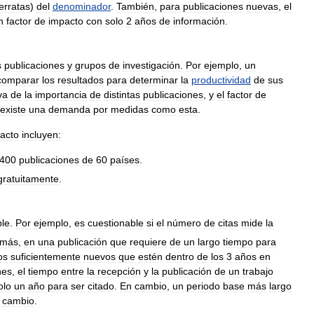
erratas
)
del
denominador
.
También
,
para
publicaciones
nuevas
,
el
n
factor
de
impacto
con
solo
2
años
de
información
.
s
publicaciones
y
grupos
de
investigación
.
Por
ejemplo
,
un
comparar
los
resultados
para
determinar
la
productividad
de
sus
va
de
la
importancia
de
distintas
publicaciones
,
y
el
factor
de
existe
una
demanda
por
medidas
como
esta
.
acto
incluyen:
400
publicaciones
de
60
países
.
gratuitamente
.
ble
.
Por
ejemplo
,
es
cuestionable
si
el
número
de
citas
mide
la
más
,
en
una
publicación
que
requiere
de
un
largo
tiempo
para
os
suficientemente
nuevos
que
estén
dentro
de
los
3
años
en
nes
,
el
tiempo
entre
la
recepción
y
la
publicación
de
un
trabajo
olo
un
año
para
ser
citado
.
En
cambio
,
un
periodo
base
más
largo
cambio
.