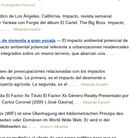
…
Enciclopedia Universal
dico de Los Ángeles, California. Impacto, revista semanal
y Yankee con Fergie del álbum El Cartel: The Big Boss. Impacto,
981.… …
Wikipedia Español
 de vivienda a gran escala
— El impacto ambiental potencial de
pacto ambiental potencial referente a urbanizaciones residenciales
es integrados sobre un mismo terreno, que abarcan una… …
ses de preocupaciones relacionadas con los impactos
llo agrícola. La primera, es el impacto del desmonte o
proyecto agrícola. La segunda, es el… …
Wikipedia Español
a El Factor Xs Título El Factor Xs Género Reality Presentado por
n Carlos Coronel (2005 ) José Gaviria( …
Wikipedia Español
 (WIF) ist eine Übertragung des bibliometrischen Prinzips des
bseiten oder Domänen im World Wide Web. Er wird in der
von Webseiten zu… …
Deutsch Wikipedia
e se multiplica el efecto de una carga estбtica para que se