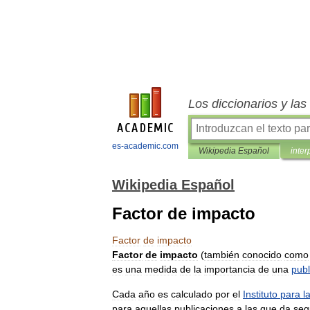
Los diccionarios y la
es-academic.com
Wikipedia Español
inter
Wikipedia Español
Factor de impacto
Factor
de
impacto
Factor
de
impacto
(
también
conocido
como
es
una
medida
de
la
importancia
de
una
publ
Cada
año
es
calculado
por
el
Instituto
para
l
para
aquellas
publicaciones
a
las
que
da
seg