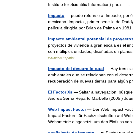
Institute for Scientific Information) para… 
Impacto
— puede referirse a: Impacto, perió
mexicana. Impacto , primer sencillo de Dadd
película dirigida por Brian de Palma en 1
Impacto ambiental potencial de proyectos
proyectos de vivienda a gran escala es el im
con múltiples unidades, diseñadas en plan
Wikipedia Español
Impacto del desarrollo rural
— Hay tres cla
ambientales que se relacionan con el desarro
recuperación de nuevas tierras para algún 
El Factor Xs
— Saltar a navegación, búsqued
Andrea Serna Reparto Marbelle (2005 ) Jua
Web Impact Factor
— Der Web Impact Factor
Impact Factors für Fachzeitschriften auf We
Webometrie eingesetzt, um den Einfluss 
coeficiente de impacto
— m Factor por el qu