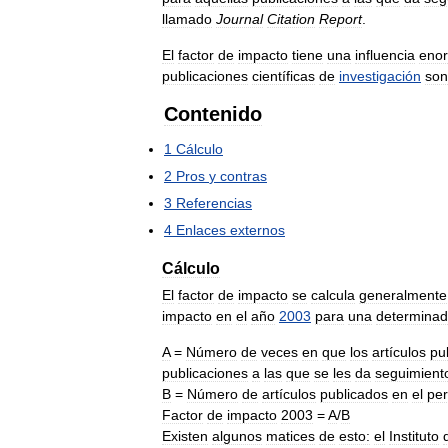
llamado
Journal
Citation
Report
.
El
factor
de
impacto
tiene
una
influencia
eno
publicaciones
científicas
de
investigación
son
Contenido
1
Cálculo
2
Pros
y
contras
3
Referencias
4
Enlaces
externos
Cálculo
El
factor
de
impacto
se
calcula
generalmente
impacto
en
el
año
2003
para
una
determina
A
=
Número
de
veces
en
que
los
artículos
pu
publicaciones
a
las
que
se
les
da
seguimient
B
=
Número
de
artículos
publicados
en
el
per
Factor
de
impacto
2003
=
A
/
B
Existen
algunos
matices
de
esto:
el
Instituto