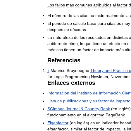
Los
fallos
más
comunes
atribuidos
al
factor
d
El
número
de
las
citas
no
mide
realmente
la
El
periodo
de
cálculo
base
para
citas
es
muy
después
de
décadas
.
La
naturaleza
de
los
resultados
en
distintas
a
diferente
ritmo
,
lo
que
tiene
un
efecto
en
el
médicas
tienen
un
factor
de
impacto
más
alt
Referencias
↑
Maurice
Bruynooghe
Theory
and
Practice
o
for
Logic
Programming
Newletter
,
November
Enlaces
externos
Información
del
Instituto
de
Información
Cient
Lista
de
publicaciones
y
su
factor
de
impacto
SCImago
Journal
&
Country
Rank
(
en
inglés
funcionamiento
en
el
algoritmo
PageRank
.
Eigenfactor
(
en
inglés
)
es
un
indicador
basa
eigenfactor
,
similar
al
factor
de
impacto
,
la
in