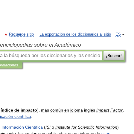
Recuerde sitio
La exportación de los diccionarios al sitio
ES
s enciclopedias sobre el Académico
¡Buscar!
pretaciones
índice
de
impacto
),
más
común
en
idioma
inglés
Impact
Factor
,
icación
científica
.
a
Información
Científica
(
ISI
o
Institute
for
Scientific
Information
)
uimiento
,
las
cuales
son
publicadas
en
un
informe
de
citas