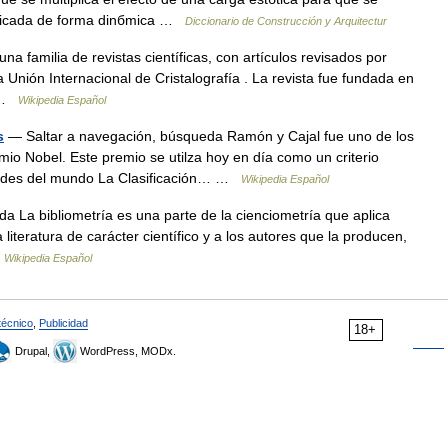
plicada de forma dinбmica …
Diccionario de Construcción y Arquitectur
 familia de revistas científicas, con artículos revisados ​​por
a Unión Internacional de Cristalografía . La revista fue fundada en
… …
Wikipedia Español
s
— Saltar a navegación, búsqueda Ramón y Cajal fue uno de los
io Nobel. Este premio se utilza hoy en día como un criterio
idades del mundo La Clasificación… …
Wikipedia Español
 La bibliometría es una parte de la cienciometría que aplica
literatura de carácter científico y a los autores que la producen,
…
Wikipedia Español
técnico
,
Publicidad
18+
Drupal,
WordPress, MODx.