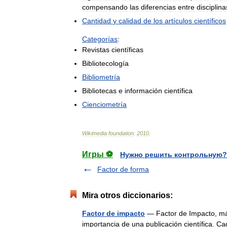
compensando
las
diferencias
entre
disciplina
Cantidad
y
calidad
de
los
artículos
científicos
Categorías
:
Revistas
científicas
Bibliotecología
Bibliometría
Bibliotecas
e
información
científica
Cienciometría
Wikimedia
foundation
.
2010
.
Игры ⚽
Нужно решить контрольную?
Factor de forma
Mira otros diccionarios:
Factor de impacto
— Factor de Impacto, má
importancia de una publicación científica. Cad