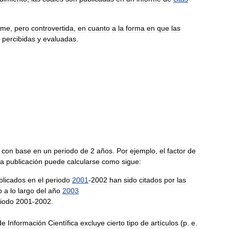
rme
,
pero
controvertida
,
en
cuanto
a
la
forma
en
que
las
percibidas
y
evaluadas
.
con
base
en
un
periodo
de
2
años
.
Por
ejemplo
,
el
factor
de
da
publicación
puede
calcularse
como
sigue:
blicados
en
el
periodo
2001
-
2002
han
sido
citados
por
las
o
a
lo
largo
del
año
2003
iodo
2001
-
2002
.
de
Información
Científica
excluye
cierto
tipo
de
artículos
(
p
.
e
.