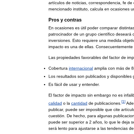
artículos
de
noticias
,
correspondencia
,
fe
de
mencionado
instituto
,
calcula
en
ocasiones
u
Pros
y
contras
En
ocasiones
es
útil
poder
comparar
distinta
patrocinador
de
un
grupo
científico
deseará
inversiones
.
Esto
requiere
una
medida
objeti
impacto
es
una
de
ellas
.
Consecuentemente
Las
propiedades
favorables
del
factor
de
imp
Cobertura
internacional
amplia
con
más
de
8
Los
resultados
son
publicados
y
disponibles
Es
fácil
de
usar
y
entender
.
El
factor
de
impacto
sin
embargo
no
es
infali
[
1
]
calidad
o
la
cantidad
de
publicaciones
.
Ade
publicar
,
puede
ser
imposible
que
cite
artícul
cuestión
.
De
hecho
,
para
algunas
publicacio
puede
ser
superior
a
2
años
,
lo
que
le
deja
s
será
lento
para
ajustarse
a
las
tendencias
de