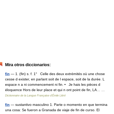
Mira otros diccionarios:
fin
— 1. (fin) s. f. 1° Celle des deux extrémités où une chose
cesse d exister, en parlant soit de l espace, soit de la durée. L
espace n a ni commencement ni fin. • Je hais les pièces d
éloquence Hors de leur place et qui n ont point de fin, LA… …
Dictionnaire de la Langue Française d'Émile Littré
fin
— sustantivo masculino 1. Parte o momento en que termina
una cosa: Se fueron a Granada de viaje de fin de curso. El