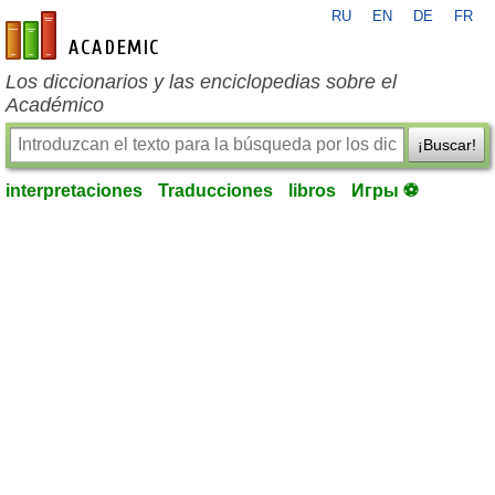
RU
EN
DE
FR
es-academic.com
Los diccionarios y las enciclopedias sobre el
Académico
¡Buscar!
interpretaciones
Traducciones
libros
Игры ⚽