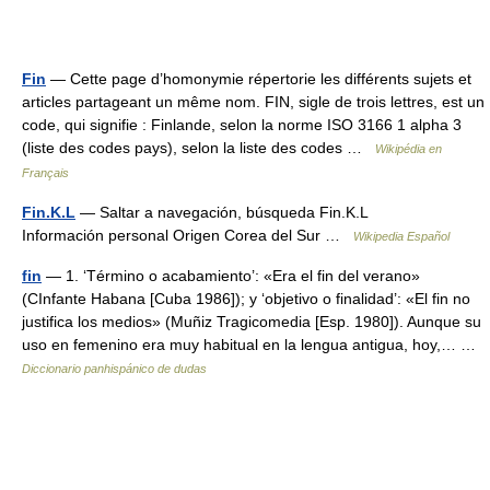
Fin
— Cette page d’homonymie répertorie les différents sujets et
articles partageant un même nom. FIN, sigle de trois lettres, est un
code, qui signifie : Finlande, selon la norme ISO 3166 1 alpha 3
(liste des codes pays), selon la liste des codes …
Wikipédia en
Français
Fin.K.L
— Saltar a navegación, búsqueda Fin.K.L
Información personal Origen Corea del Sur …
Wikipedia Español
fin
— 1. ‘Término o acabamiento’: «Era el fin del verano»
(CInfante Habana [Cuba 1986]); y ‘objetivo o finalidad’: «El fin no
justifica los medios» (Muñiz Tragicomedia [Esp. 1980]). Aunque su
uso en femenino era muy habitual en la lengua antigua, hoy,… …
Diccionario panhispánico de dudas