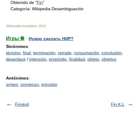
Obtenido de "
Fin
"
Categoría:
Wikipedia:Desambiguación
Wikimedia foundation
.
2010
.
Игры ⚽
Нужно сделать НИР?
Sinónimos
:
término
,
final
,
terminación
,
remate
,
consumación
,
conclusión
,
desenlace
/
intención
,
propósito
,
finalidad
,
objeto
,
objetivo
Antónimos
:
origen
,
comienzo
,
principio
Fiménil
Fin.K.L