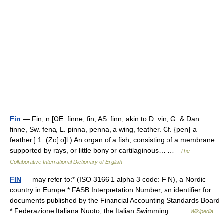
Fin
— Fin, n.[OE. finne, fin, AS. finn; akin to D. vin, G. & Dan.
finne, Sw. fena, L. pinna, penna, a wing, feather. Cf. {pen} a
feather.] 1. (Zo[ o]l.) An organ of a fish, consisting of a membrane
supported by rays, or little bony or cartilaginous… …
The
Collaborative International Dictionary of English
FIN
— may refer to:* (ISO 3166 1 alpha 3 code: FIN), a Nordic
country in Europe * FASB Interpretation Number, an identifier for
documents published by the Financial Accounting Standards Board
* Federazione Italiana Nuoto, the Italian Swimming… …
Wikipedia