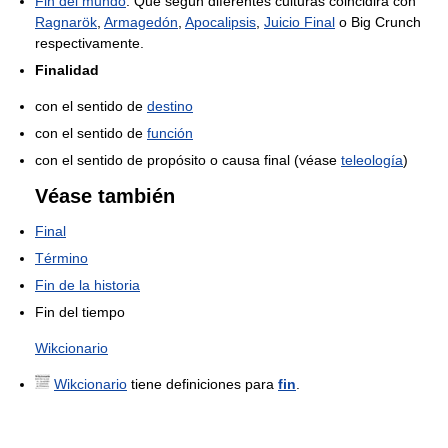
Fin del mundo
: Que según diferentes culturas coincidirá con
Ragnarök
,
Armagedón
,
Apocalipsis
,
Juicio Final
o Big Crunch
respectivamente.
Finalidad
con el sentido de
destino
con el sentido de
función
con el sentido de propósito o causa final (véase
teleología
)
Véase también
Final
Término
Fin de la historia
Fin del tiempo
Wikcionario
Wikcionario
tiene definiciones para
fin
.