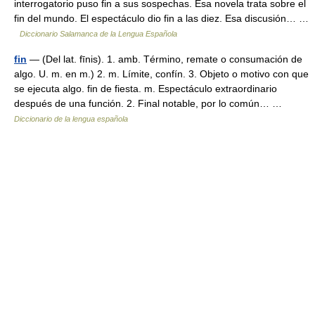
interrogatorio puso fin a sus sospechas. Esa novela trata sobre el
fin del mundo. El espectáculo dio fin a las diez. Esa discusión… …
Diccionario Salamanca de la Lengua Española
fin
— (Del lat. fīnis). 1. amb. Término, remate o consumación de
algo. U. m. en m.) 2. m. Límite, confín. 3. Objeto o motivo con que
se ejecuta algo. fin de fiesta. m. Espectáculo extraordinario
después de una función. 2. Final notable, por lo común… …
Diccionario de la lengua española