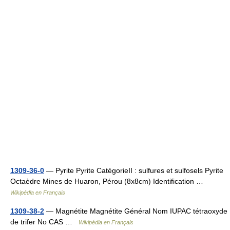
1309-36-0
— Pyrite Pyrite CatégorieII : sulfures et sulfosels Pyrite
Octaèdre Mines de Huaron, Pérou (8x8cm) Identification …
Wikipédia en Français
1309-38-2
— Magnétite Magnétite Général Nom IUPAC tétraoxyde
de trifer No CAS …
Wikipédia en Français