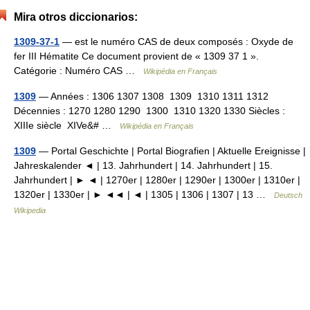
Mira otros diccionarios:
1309-37-1
— est le numéro CAS de deux composés : Oxyde de
fer III Hématite Ce document provient de « 1309 37 1 ».
Catégorie : Numéro CAS …
Wikipédia en Français
1309
— Années : 1306 1307 1308 1309 1310 1311 1312
Décennies : 1270 1280 1290 1300 1310 1320 1330 Siècles :
XIIIe siècle XIVe&# …
Wikipédia en Français
1309
— Portal Geschichte | Portal Biografien | Aktuelle Ereignisse |
Jahreskalender ◄ | 13. Jahrhundert | 14. Jahrhundert | 15.
Jahrhundert | ► ◄ | 1270er | 1280er | 1290er | 1300er | 1310er |
1320er | 1330er | ► ◄◄ | ◄ | 1305 | 1306 | 1307 | 13 …
Deutsch
Wikipedia