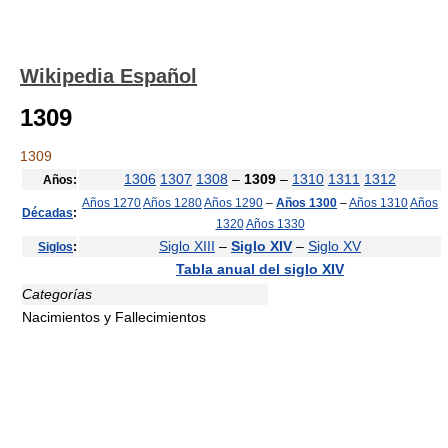
Wikipedia Español
1309
1309
1306
1307
1308
–
1309
–
1310
1311
1312
Años:
Años 1270
Años 1280
Años 1290
–
Años 1300
–
Años 1310
Años
Décadas
:
1320
Años 1330
Siglo XIII
–
Siglo XIV
–
Siglo XV
Siglos
:
Tabla anual del siglo XIV
Categorías
Nacimientos y Fallecimientos