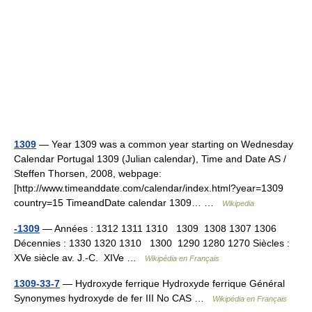
1309
— Year 1309 was a common year starting on Wednesday
Calendar Portugal 1309 (Julian calendar), Time and Date AS /
Steffen Thorsen, 2008, webpage:
[http://www.timeanddate.com/calendar/index.html?year=1309
country=15 TimeandDate calendar 1309… …
Wikipedia
-1309
— Années : 1312 1311 1310 1309 1308 1307 1306
Décennies : 1330 1320 1310 1300 1290 1280 1270 Siècles :
XVe siècle av. J.‑C. XIVe …
Wikipédia en Français
1309-33-7
— Hydroxyde ferrique Hydroxyde ferrique Général
Synonymes hydroxyde de fer III No CAS …
Wikipédia en Français