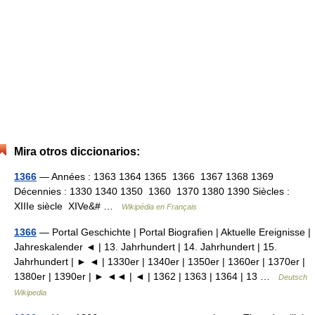
Mira otros diccionarios:
1366
— Années : 1363 1364 1365 1366 1367 1368 1369
Décennies : 1330 1340 1350 1360 1370 1380 1390 Siècles :
XIIIe siècle XIVe&# …
Wikipédia en Français
1366
— Portal Geschichte | Portal Biografien | Aktuelle Ereignisse |
Jahreskalender ◄ | 13. Jahrhundert | 14. Jahrhundert | 15.
Jahrhundert | ► ◄ | 1330er | 1340er | 1350er | 1360er | 1370er |
1380er | 1390er | ► ◄◄ | ◄ | 1362 | 1363 | 1364 | 13 …
Deutsch
Wikipedia