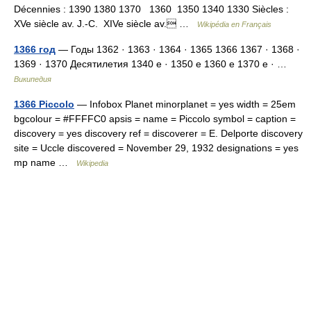
Décennies : 1390 1380 1370 1360 1350 1340 1330 Siècles :
XVe siècle av. J.‑C. XIVe siècle av. …
Wikipédia en Français
1366 год
— Годы 1362 · 1363 · 1364 · 1365 1366 1367 · 1368 ·
1369 · 1370 Десятилетия 1340 е · 1350 е 1360 е 1370 е · …
Википедия
1366 Piccolo
— Infobox Planet minorplanet = yes width = 25em
bgcolour = #FFFFC0 apsis = name = Piccolo symbol = caption =
discovery = yes discovery ref = discoverer = E. Delporte discovery
site = Uccle discovered = November 29, 1932 designations = yes
mp name …
Wikipedia