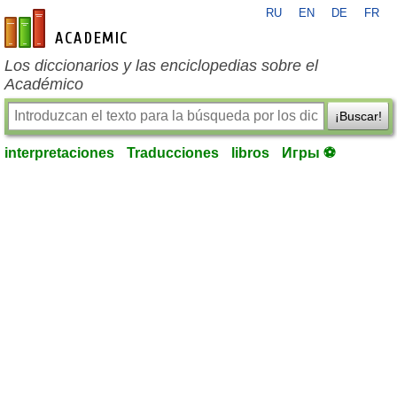
RU
EN
DE
FR
es-academic.com
Los diccionarios y las enciclopedias sobre el
Académico
¡Buscar!
interpretaciones
Traducciones
libros
Игры ⚽