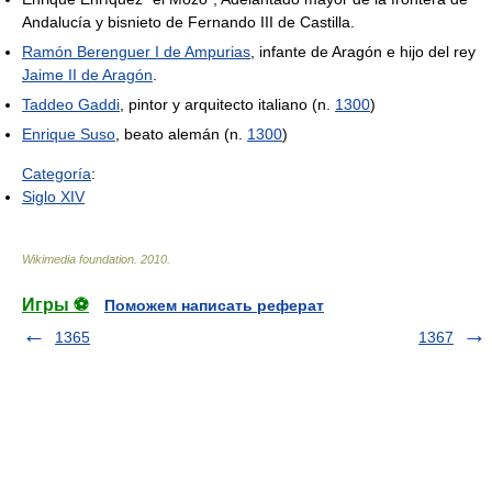
Andalucía y bisnieto de Fernando III de Castilla.
Ramón Berenguer I de Ampurias
, infante de Aragón e hijo del rey
Jaime II de Aragón
.
Taddeo Gaddi
, pintor y arquitecto italiano (n.
1300
)
Enrique Suso
, beato alemán (n.
1300
)
Categoría
:
Siglo XIV
Wikimedia foundation
.
2010
.
Игры ⚽
Поможем написать реферат
1365
1367