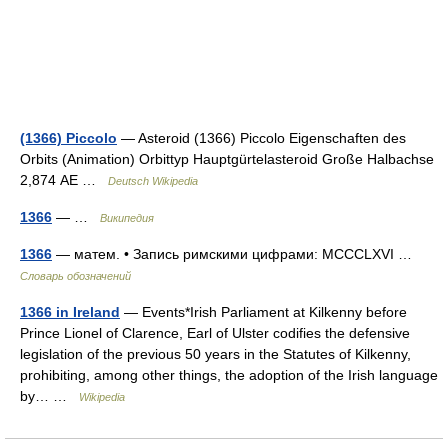
(1366) Piccolo
— Asteroid (1366) Piccolo Eigenschaften des
Orbits (Animation) Orbittyp Hauptgürtelasteroid Große Halbachse
2,874 AE …
Deutsch Wikipedia
1366
— …
Википедия
1366
— матем. • Запись римскими цифрами: MCCCLXVI …
Словарь обозначений
1366 in Ireland
— Events*Irish Parliament at Kilkenny before
Prince Lionel of Clarence, Earl of Ulster codifies the defensive
legislation of the previous 50 years in the Statutes of Kilkenny,
prohibiting, among other things, the adoption of the Irish language
by… …
Wikipedia