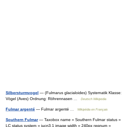
Silbersturmvogel
— (Fulmarus glacialoides) Systematik Klasse:
Vögel (Aves) Ordnung: Röhrennasen …
Deutsch Wikipedia
Fulmar argenté
— Fulmar argenté …
Wikipédia en Français
Southern Fulmar
— Taxobox name = Southern Fulmar status =
LC status system = iucn3.1 image width = 240px regnum =