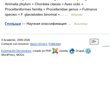
Animalia phylum = Chordata classis = Aves ordo =
Procellariiformes familia = Procellariidae genus = Fulmarus
species = F. glacialoides binomial =… …
Wikipedia
Глупыши
— Научная классификация …
Википедия
© Academic, 2000-2026
18+
Contacte con nosotros:
Apoyo técnico
,
Publicidad
Exportación Diccionarios
, creado en PHP,
Joomla,
Drupal,
WordPress, MODx.