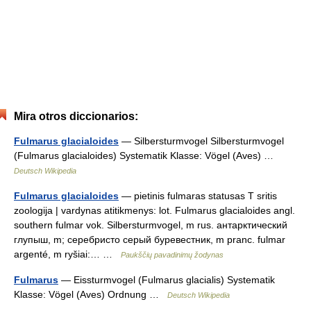
Mira otros diccionarios:
Fulmarus glacialoides
— Silbersturmvogel Silbersturmvogel
(Fulmarus glacialoides) Systematik Klasse: Vögel (Aves) …
Deutsch Wikipedia
Fulmarus glacialoides
— pietinis fulmaras statusas T sritis
zoologija | vardynas atitikmenys: lot. Fulmarus glacialoides angl.
southern fulmar vok. Silbersturmvogel, m rus. антарктический
глупыш, m; серебристо серый буревестник, m pranc. fulmar
argenté, m ryšiai:… …
Paukščių pavadinimų žodynas
Fulmarus
— Eissturmvogel (Fulmarus glacialis) Systematik
Klasse: Vögel (Aves) Ordnung …
Deutsch Wikipedia