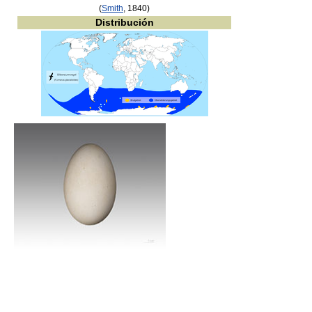
(
Smith
, 1840)
Distribución