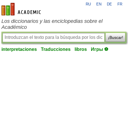
RU
EN
DE
FR
es-academic.com
Los diccionarios y las enciclopedias sobre el
Académico
¡Buscar!
interpretaciones
Traducciones
libros
Игры ⚽