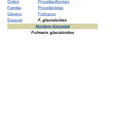
Orden
:
Procellariiformes
Familia
:
Procellariidae
Género
:
Fulmarus
Especie
:
F. glacialoides
Nombre binomial
Fulmaris glacialoides