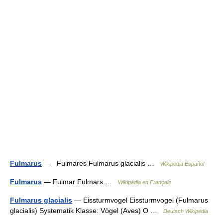
Fulmarus
— Fulmares Fulmarus glacialis …
Wikipedia Español
Fulmarus
— Fulmar Fulmars …
Wikipédia en Français
Fulmarus glacialis
— Eissturmvogel Eissturmvogel (Fulmarus
glacialis) Systematik Klasse: Vögel (Aves) O …
Deutsch Wikipedia