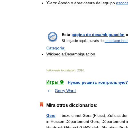
'
Gers:
Apodo
o
abreviatura
del
equipo
escoc
Esta
página
de
desambiguación
c
Si
llegaste
aquí
a
través
de
un
enlace
inte
Categoría
:
Wikipedia:Desambiguación
Wikimedia
foundation
.
2010
.
Игры ⚽
Нужно решить контрольную?
Gerry Ward
Mira otros diccionarios:
Gers
— bezeichnet Gers (Fluss), Zufluss de
in Hessen Département Gers, Département i
Hardrock Gitarrist GERS steht überdies f