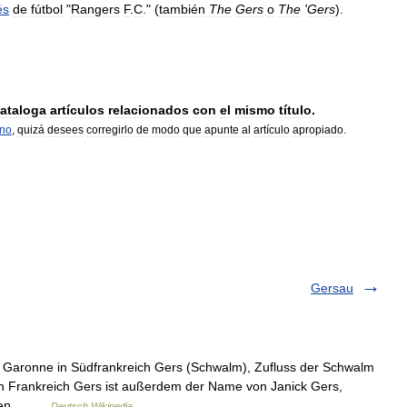
és
de
fútbol
"
Rangers
F
.
C
." (
también
The
Gers
o
The
'
Gers
).
ataloga
artículos
relacionados
con
el
mismo
título
.
rno
,
quizá
desees
corregirlo
de
modo
que
apunte
al
artículo
apropiado
.
Gersau
r Garonne in Südfrankreich Gers (Schwalm), Zufluss der Schwalm
n Frankreich Gers ist außerdem der Name von Janick Gers,
ür den… …
Deutsch Wikipedia