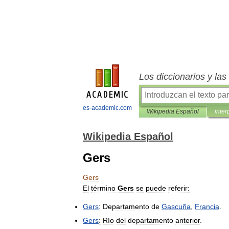
Los diccionarios y la
es-academic.com
Wikipedia Español
inter
Wikipedia Español
Gers
Gers
El
término
Gers
se
puede
referir:
Gers
:
Departamento
de
Gascuña
,
Francia
.
Gers
:
Río
del
departamento
anterior
.