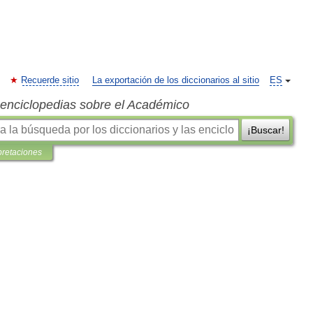
Recuerde sitio
La exportación de los diccionarios al sitio
ES
s enciclopedias sobre el Académico
¡Buscar!
pretaciones