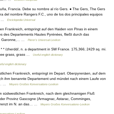
ña, Francia. Debe su nombre al río Gers. ● The Gers, The Gers
a del nombre Rangers F.C., uno de los dos principales equipos
el… …
Enciclopedia Universal
en Frankreich, entspringt auf den Haiden von Pinas in einem
s des Departements Hautes Pyrénées, fließt durch das
 u. Garonne,… …
Pierer's Universal-Lexikon
* * * /zherdd/, n. a department in SW France. 175,366; 2429 sq. mi.
s see grass, grass …
Useful english dictionary
eful english dictionary
tlichen Frankreich, entspringt im Depart. Oberpyrenäen, auf dem
ach ihm benannte Departement und mündet nach einem Laufe von
Der… …
Meyers Großes Konversations-Lexikon
m südwestlichen Frankreich, nach dem gleichnamigen Fluß
 der Provinz Gascogne (Armagnac, Astarac, Comminges,
 grenzt im N. an das… …
Meyers Großes Konversations-Lexikon
nversations-Lexikon