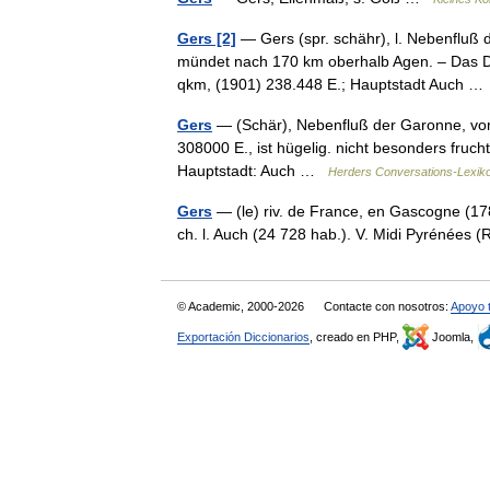
Gers [2]
— Gers (spr. schähr), l. Nebenfluß
mündet nach 170 km oberhalb Agen. – Das De
qkm, (1901) 238.448 E.; Hauptstadt Auch 
Gers
— (Schär), Nebenfluß der Garonne, von 
308000 E., ist hügelig. nicht besonders fruc
Hauptstadt: Auch …
Herders Conversations-Lexik
Gers
— (le) riv. de France, en Gascogne (178 
ch. l. Auch (24 728 hab.). V. Midi Pyrénées
© Academic, 2000-2026
Contacte con nosotros:
Apoyo 
Exportación Diccionarios
, creado en PHP,
Joomla,