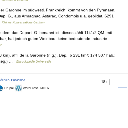
 der Garonne im südwestl. Frankreich, kommt von den Pyrenäen,
p. G., aus Armagnac, Astarac, Condomois u.a. gebildet, 6291
…
Kleines Konversations-Lexikon
dem das Depart. G. benannt ist; dieses zählt 1141/2 QM. mit
htbar, hat jedoch guten Weinbau, keine bedeutende Industrie.
on
km), affl. de la Garonne (r. g.). Dép.: 6 291 km²; 174 587 hab.;
 (Rég.) …
Encyclopédie Universelle
técnico
,
Publicidad
18+
Drupal,
WordPress, MODx.