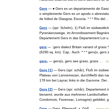
Gers
— ● Gers es un departamento de Gascu
o simplemente Gers es un apodo o abreviatur
de fútbol de Glasgow, Escocia. * * * Río d
Gers
— (spr. Schehr), 1) Fluß im südwestlich
Pyrenäenzweige, im Arrondissement Bagnère
Departement Gers in das Departement Lot
gers
— ˈgers dialect Britain variant of grass 
(6290 sq. km). Cap.: Auch. * * * gers(s, ger
gers-
— gers(s, gers see grass, grass …
Us
Gers [1]
— Gers (spr. schǟr), Fluß im südwes
Plateau von Lannemezan, durchfließt das n
178 km bei Layrac links in die Garonne. 
Gers [2]
— Gers (spr. schǟr), Departement i
benannt, wurde aus mehreren Landschaften
Condomois, Fezensac, Lomagne) gebildet,
Gers
— Gers, Ellenmaß, s. Göß …
Kleines Ko