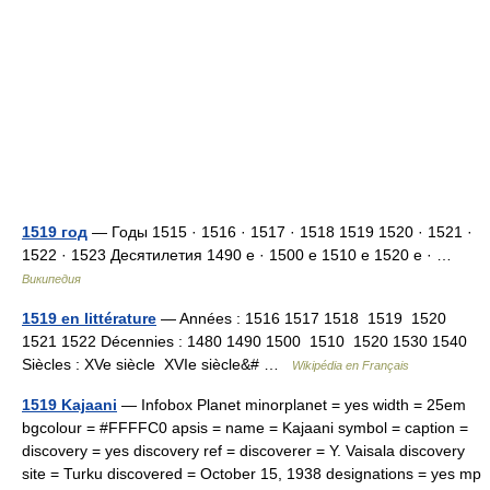
1519 год
— Годы 1515 · 1516 · 1517 · 1518 1519 1520 · 1521 ·
1522 · 1523 Десятилетия 1490 е · 1500 е 1510 е 1520 е · …
Википедия
1519 en littérature
— Années : 1516 1517 1518 1519 1520
1521 1522 Décennies : 1480 1490 1500 1510 1520 1530 1540
Siècles : XVe siècle XVIe siècle&# …
Wikipédia en Français
1519 Kajaani
— Infobox Planet minorplanet = yes width = 25em
bgcolour = #FFFFC0 apsis = name = Kajaani symbol = caption =
discovery = yes discovery ref = discoverer = Y. Vaisala discovery
site = Turku discovered = October 15, 1938 designations = yes mp