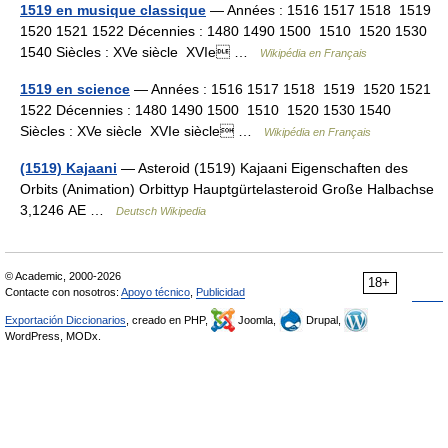
1519 en musique classique
— Années : 1516 1517 1518 1519
1520 1521 1522 Décennies : 1480 1490 1500 1510 1520 1530
1540 Siècles : XVe siècle XVIe …
Wikipédia en Français
1519 en science
— Années : 1516 1517 1518 1519 1520 1521
1522 Décennies : 1480 1490 1500 1510 1520 1530 1540
Siècles : XVe siècle XVIe siècle …
Wikipédia en Français
(1519) Kajaani
— Asteroid (1519) Kajaani Eigenschaften des
Orbits (Animation) Orbittyp Hauptgürtelasteroid Große Halbachse
3,1246 AE …
Deutsch Wikipedia
© Academic, 2000-2026
18+
Contacte con nosotros:
Apoyo técnico
,
Publicidad
Exportación Diccionarios
, creado en PHP,
Joomla,
Drupal,
WordPress, MODx.