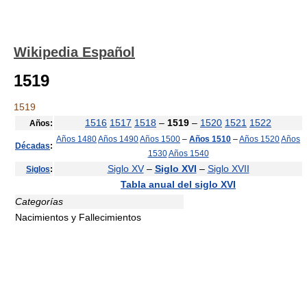
Wikipedia Español
1519
1519
1516
1517
1518
–
1519
–
1520
1521
1522
Años:
Años 1480
Años 1490
Años 1500
–
Años 1510
–
Años 1520
Años
Décadas
:
1530
Años 1540
Siglo XV
–
Siglo XVI
–
Siglo XVII
Siglos
:
Tabla anual del siglo XVI
Categorías
Nacimientos y Fallecimientos