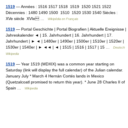
1519
— Années : 1516 1517 1518 1519 1520 1521 1522
Décennies : 1480 1490 1500 1510 1520 1530 1540 Siècles :
XVe siècle XVIe …
Wikipédia en Français
1519
— Portal Geschichte | Portal Biografien | Aktuelle Ereignisse |
Jahreskalender ◄ | 15. Jahrhundert | 16. Jahrhundert | 17.
Jahrhundert | ► ◄ | 1480er | 1490er | 1500er | 1510er | 1520er |
1530er | 1540er | ► ◄◄ | ◄ | 1515 | 1516 | 1517 | 15 …
Deutsch
Wikipedia
1519
— Year 1519 (MDXIX) was a common year starting on
Saturday (link will display the full calendar) of the Julian calendar.
January July * March 4 Hernán Cortés lands in Mexico
(Quetzalcoatl promised to return this year). * June 28 Charles II of
Spain …
Wikipedia