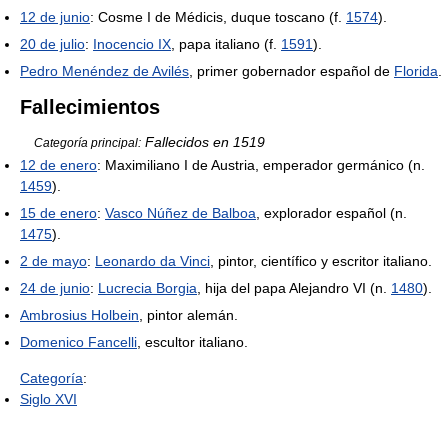
12 de junio
: Cosme I de Médicis, duque toscano (f.
1574
).
20 de julio
:
Inocencio IX
, papa italiano (f.
1591
).
Pedro Menéndez de Avilés
, primer gobernador español de
Florida
.
Fallecimientos
Fallecidos en 1519
Categoría principal:
12 de enero
: Maximiliano I de Austria, emperador germánico (n.
1459
).
15 de enero
:
Vasco Núñez de Balboa
, explorador español (n.
1475
).
2 de mayo
:
Leonardo da Vinci
, pintor, científico y escritor italiano.
24 de junio
:
Lucrecia Borgia
, hija del papa Alejandro VI (n.
1480
).
Ambrosius Holbein
, pintor alemán.
Domenico Fancelli
, escultor italiano.
Categoría
:
Siglo XVI