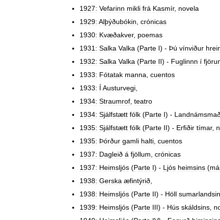
1927:
Vefarinn
mikli
frá
Kasmír
,
novela
1929:
Alþýðubókin
,
crónicas
1930:
Kvæðakver
,
poemas
1931:
Salka
Valka
(
Parte
I
) -
Þú
vínviður
hrei
1932:
Salka
Valka
(
Parte
II
) -
Fuglinnn
í
fjöru
1933:
Fótatak
manna
,
cuentos
1933:
Í
Austurvegi
,
1934:
Straumrof
,
teatro
1934:
Sjálfstætt
fólk
(
Parte
I
) -
Landnámsmað
1935:
Sjálfstætt
fólk
(
Parte
II
) -
Erfiðir
tímar
,
n
1935:
Þórður
gamli
halti
,
cuentos
1937:
Dagleið
á
fjöllum
,
crónicas
1937:
Heimsljós
(
Parte
I
) -
Ljós
heimsins
(
má
1938:
Gerska
æfintýrið
,
1938:
Heimsljós
(
Parte
II
) -
Höll
sumarlandsi
1939:
Heimsljós
(
Parte
III
) -
Hús
skáldsins
,
n