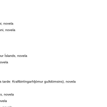
ni
,
novela
nni
,
novela
ur
Íslands
,
novela
ovela
s
tarde:
Kraftbirtíngarhljómur
guðdómsins
),
novela
ns
,
novela
ovela