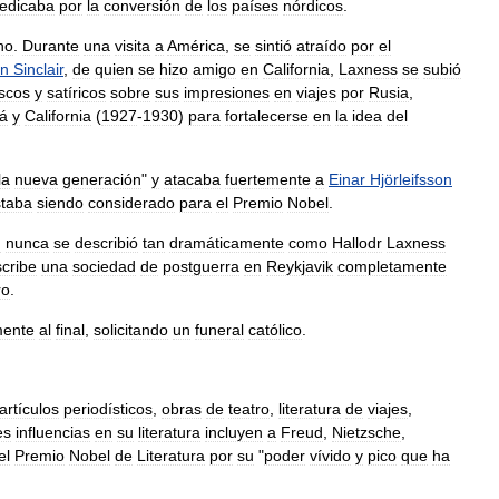
edicaba
por
la
conversión
de
los
países
nórdicos
.
ho
.
Durante
una
visita
a
América
,
se
sintió
atraído
por
el
on
Sinclair
,
de
quien
se
hizo
amigo
en
California
,
Laxness
se
subió
scos
y
satíricos
sobre
sus
impresiones
en
viajes
por
Rusia
,
á
y
California
(
1927
-
1930
)
para
fortalecerse
en
la
idea
del
la
nueva
generación
"
y
atacaba
fuertemente
a
Einar
Hjörleifsson
staba
siendo
considerado
para
el
Premio
Nobel
.
n
nunca
se
describió
tan
dramáticamente
como
Hallodr
Laxness
cribe
una
sociedad
de
postguerra
en
Reykjavik
completamente
ro
.
mente
al
final
,
solicitando
un
funeral
católico
.
artículos
periodísticos
,
obras
de
teatro
,
literatura
de
viajes
,
es
influencias
en
su
literatura
incluyen
a
Freud
,
Nietzsche
,
el
Premio
Nobel
de
Literatura
por
su
"
poder
vívido
y
pico
que
ha