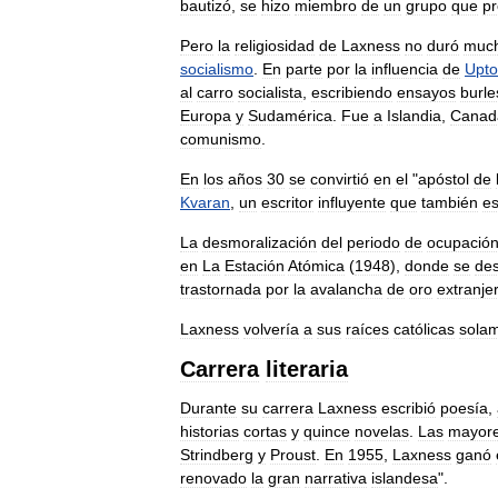
bautizó
,
se
hizo
miembro
de
un
grupo
que
pr
Pero
la
religiosidad
de
Laxness
no
duró
muc
socialismo
.
En
parte
por
la
influencia
de
Upt
al
carro
socialista
,
escribiendo
ensayos
burle
Europa
y
Sudamérica
.
Fue
a
Islandia
,
Canad
comunismo
.
En
los
años
30
se
convirtió
en
el
"
apóstol
de
Kvaran
,
un
escritor
influyente
que
también
e
La
desmoralización
del
periodo
de
ocupació
en
La
Estación
Atómica
(
1948
),
donde
se
des
trastornada
por
la
avalancha
de
oro
extranje
Laxness
volvería
a
sus
raíces
católicas
sola
Carrera
literaria
Durante
su
carrera
Laxness
escribió
poesía
,
historias
cortas
y
quince
novelas
.
Las
mayor
Strindberg
y
Proust
.
En
1955
,
Laxness
ganó
renovado
la
gran
narrativa
islandesa
".