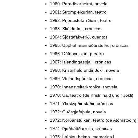
1960:
Paradísarheimt
,
novela
1961:
Strompleikurinn
,
teatro
1962:
Prjónastofan
Sólin
,
teatro
1963:
Skáldatími
,
crónicas
1964:
Sjöstafakverið
,
cuentos
1965:
Upphaf
mannúðarstefnu
,
crónicas
1966:
Dúfnaveislan
,
pteatro
1967:
Íslendíngaspjall
,
crónicas
1968:
Kristnihald
undir
Jökli
,
novela
1969:
Vínlandspúnktar
,
crónicas
1970:
Innansveitarkronika
,
rnovela
1970:
Úa
,
teatro
(
de
Kristnihald
undir
Jökli
)
1971:
Yfirskygðir
staðir
,
crónicas
1972:
Guðsgjafaþula
,
novela
1972:
Norðanstúlkan
,
teatro
(
de
Atómstöðin
)
1974:
Þjóðhátíðarrolla
,
crónicas
1975:
Í
túninu
heima
,
memorias
I