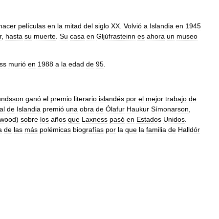
hacer
películas
en
la
mitad
del
siglo
XX
.
Volvió
a
Islandia
en
1945
r
,
hasta
su
muerte
.
Su
casa
en
Gljúfrasteinn
es
ahora
un
museo
ss
murió
en
1988
a
la
edad
de
95
.
ndsson
ganó
el
premio
literario
islandés
por
el
mejor
trabajo
de
al
de
Islandia
premió
una
obra
de
Ólafur
Haukur
Símonarson
,
ywood
)
sobre
los
años
que
Laxness
pasó
en
Estados
Unidos
.
a
de
las
más
polémicas
biografías
por
la
que
la
familia
de
Halldór