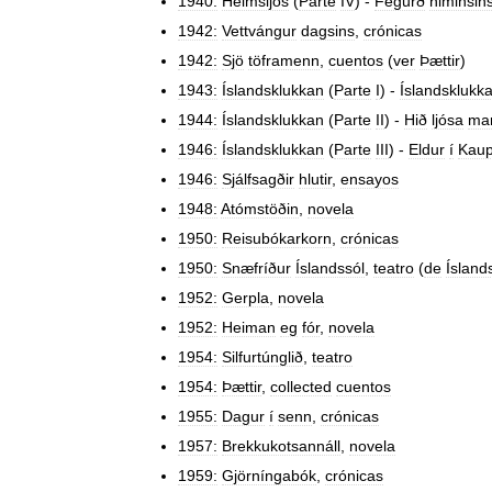
1940:
Heimsljós
(
Parte
IV
) -
Fegurð
himinsin
1942:
Vettvángur
dagsins
,
crónicas
1942:
Sjö
töframenn
,
cuentos
(
ver
Þættir
)
1943:
Íslandsklukkan
(
Parte
I
) -
Íslandsklukk
1944:
Íslandsklukkan
(
Parte
II
) -
Hið
ljósa
ma
1946:
Íslandsklukkan
(
Parte
III
) -
Eldur
í
Kaup
1946:
Sjálfsagðir
hlutir
,
ensayos
1948:
Atómstöðin
,
novela
1950:
Reisubókarkorn
,
crónicas
1950:
Snæfríður
Íslandssól
,
teatro
(
de
Ísland
1952:
Gerpla
,
novela
1952:
Heiman
eg
fór
,
novela
1954:
Silfurtúnglið
,
teatro
1954:
Þættir
,
collected
cuentos
1955:
Dagur
í
senn
,
crónicas
1957:
Brekkukotsannáll
,
novela
1959:
Gjörníngabók
,
crónicas