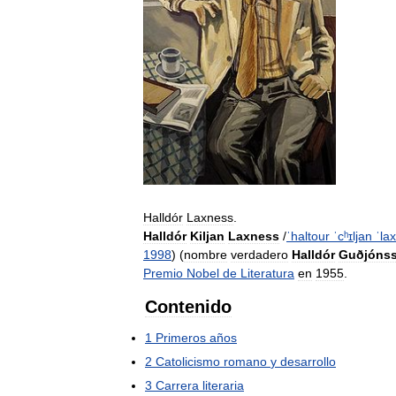
Halldór
Laxness
.
Halldór
Kiljan
Laxness
/
ˈhaltour
ˈcʰɪljan
ˈla
1998
) (
nombre
verdadero
Halldór
Guðjóns
Premio
Nobel
de
Literatura
en
1955
.
Contenido
1
Primeros
años
2
Catolicismo
romano
y
desarrollo
3
Carrera
literaria