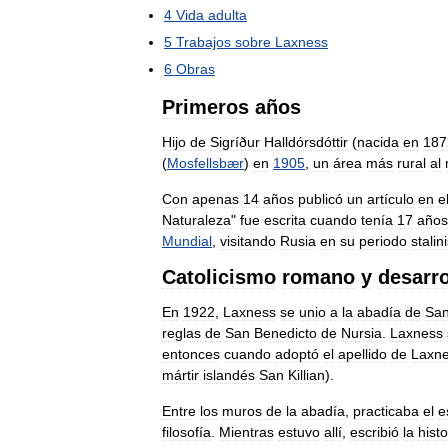
4
Vida
adulta
5
Trabajos
sobre
Laxness
6
Obras
Primeros
años
Hijo
de
Sigríður
Halldórsdóttir
(
nacida
en
187
(
Mosfellsbær
)
en
1905
,
un
área
más
rural
al
Con
apenas
14
años
publicó
un
artículo
en
e
Naturaleza
"
fue
escrita
cuando
tenía
17
años
Mundial
,
visitando
Rusia
en
su
periodo
stalin
Catolicismo
romano
y
desarro
En
1922
,
Laxness
se
unio
a
la
abadía
de
Sa
reglas
de
San
Benedicto
de
Nursia
.
Laxness
entonces
cuando
adoptó
el
apellido
de
Laxn
mártir
islandés
San
Killian
).
Entre
los
muros
de
la
abadía
,
practicaba
el
e
filosofía
.
Mientras
estuvo
allí
,
escribió
la
histo