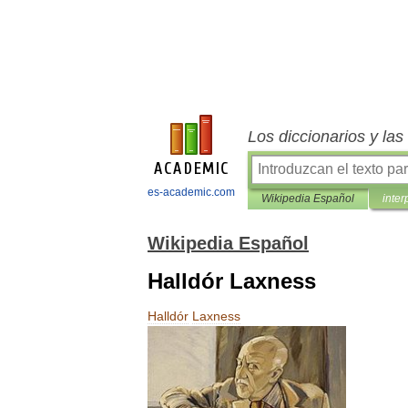
Los diccionarios y la
es-academic.com
Wikipedia Español
inter
Wikipedia Español
Halldór Laxness
Halldór
Laxness