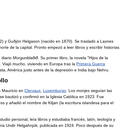
2
)
y
Guðjón
Helgason
(
nacido
en
1870
).
Se
trasladó
a
Laxnes
norte
de
la
capital
.
Pronto
empezó
a
leer
libros
y
escribir
historias
.
l
diario
Morgunblaðið
.
Su
primer
libro
,
la
novela
"
Hijos
de
la
.
Viajó
mucho
,
viviendo
en
Europa
tras
la
Primera
Guerra
ista
,
América
justo
antes
de
la
depresión
e
India
bajo
Nehru
.
llo
n
Mauricio
en
Clervaux
,
Luxemburgo
.
Los
monjes
seguían
las
se
bautizó
y
confirmó
en
la
Iglesia
Católica
en
1923
.
Fue
ess
y
añadió
el
nombre
de
Kiljan
(
la
escritura
islandesa
para
el
studio
personal
,
leía
libros
y
estudiaba
francés
,
latín
,
teología
y
ria
Undir
Helgahnjúk
,
publicada
en
1924
.
Poco
después
de
su