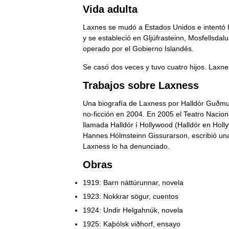
Vida
adulta
Laxnes
se
mudó
a
Estados
Unidos
e
intentó
y
se
estableció
en
Gljúfrasteinn
,
Mosfellsdalu
operado
por
el
Gobierno
Islandés
.
Se
casó
dos
veces
y
tuvo
cuatro
hijos
.
Laxne
Trabajos
sobre
Laxness
Una
biografía
de
Laxness
por
Halldór
Guðmu
no
-
ficción
en
2004
.
En
2005
el
Teatro
Nacion
llamada
Halldór
í
Hollywood
(
Halldór
en
Holl
Hannes
Hólmsteinn
Gissurarson
,
escribió
un
Laxness
lo
ha
denunciado
.
Obras
1919:
Barn
náttúrunnar
,
novela
1923:
Nokkrar
sögur
,
cuentos
1924:
Undir
Helgahnúk
,
novela
1925:
Kaþólsk
viðhorf
,
ensayo