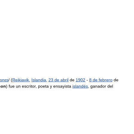
xsnɛs
/ (
Reikiavik
,
Islandia
,
23
de
abril
de
1902
-
8
de
febrero
de
son
)
fue
un
escritor
,
poeta
y
ensayista
islandés
,
ganador
del