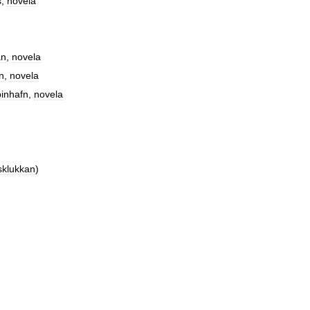
s
,
novela
an
,
novela
n
,
novela
inhafn
,
novela
sklukkan
)