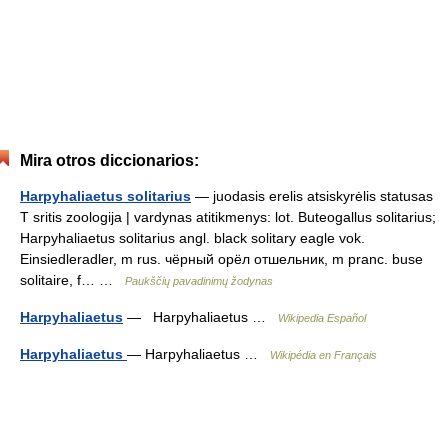
Mira otros diccionarios:
Harpyhaliaetus solitarius
— juodasis erelis atsiskyrėlis statusas
T sritis zoologija | vardynas atitikmenys: lot. Buteogallus solitarius;
Harpyhaliaetus solitarius angl. black solitary eagle vok.
Einsiedleradler, m rus. чёрный орёл отшельник, m pranc. buse
solitaire, f… …
Paukščių pavadinimų žodynas
Harpyhaliaetus
— Harpyhaliaetus …
Wikipedia Español
Harpyhaliaetus
— Harpyhaliaetus …
Wikipédia en Français