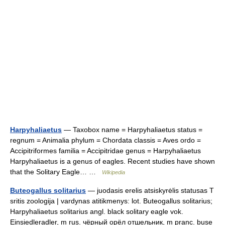
Harpyhaliaetus
— Taxobox name = Harpyhaliaetus status =
regnum = Animalia phylum = Chordata classis = Aves ordo =
Accipitriformes familia = Accipitridae genus = Harpyhaliaetus
Harpyhaliaetus is a genus of eagles. Recent studies have shown
that the Solitary Eagle… …
Wikipedia
Buteogallus solitarius
— juodasis erelis atsiskyrėlis statusas T
sritis zoologija | vardynas atitikmenys: lot. Buteogallus solitarius;
Harpyhaliaetus solitarius angl. black solitary eagle vok.
Einsiedleradler, m rus. чёрный орёл отшельник, m pranc. buse