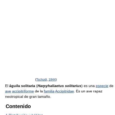
(
Tschudi
,
1844
)
El
águila solitaria
(
Harpyhaliaetus solitarius
) es una
especie
de
ave
accipitriforme
de la
familia
Accipitridae
. Es un ave rapaz
neotropical de gran tamaño.
Contenido