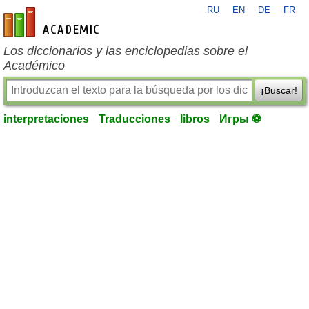
RU
EN
DE
FR
es-academic.com
Los diccionarios y las enciclopedias sobre el
Académico
¡Buscar!
interpretaciones
Traducciones
libros
Игры ⚽