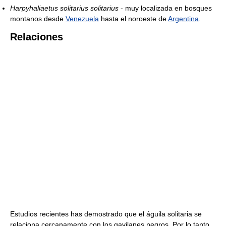
Harpyhaliaetus solitarius solitarius
- muy localizada en bosques
montanos desde
Venezuela
hasta el noroeste de
Argentina
.
Relaciones
Estudios recientes has demostrado que el águila solitaria se
relaciona cercanamente con los gavilanes negros. Por lo tanto,