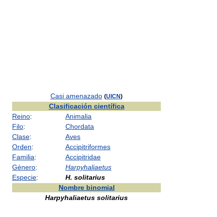
Casi amenazado
(
UICN
)
Clasificación científica
Reino
:
Animalia
Filo
:
Chordata
Clase
:
Aves
Orden
:
Accipitriformes
Familia
:
Accipitridae
Género
:
Harpyhaliaetus
Especie
:
H. solitarius
Nombre binomial
Harpyhaliaetus solitarius