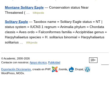
Montane Solitary Eagle
— Conservation status Near
Threatened ( …
Wikipedia
Solitary Eagle
— Taxobox name = Solitary Eagle status = NT |
status system = IUCN3.1 regnum = Animalia phylum = Chordata
classis = Aves ordo = Falconiformes familia = Accipitridae genus =
Harpyhaliaetus species = H. solitarius binomial = Harpyhaliaetus
solitarius …
Wikipedia
© Academic, 2000-2026
18+
Contacte con nosotros:
Apoyo técnico
,
Publicidad
Exportación Diccionarios
, creado en PHP,
Joomla,
Drupal,
WordPress, MODx.