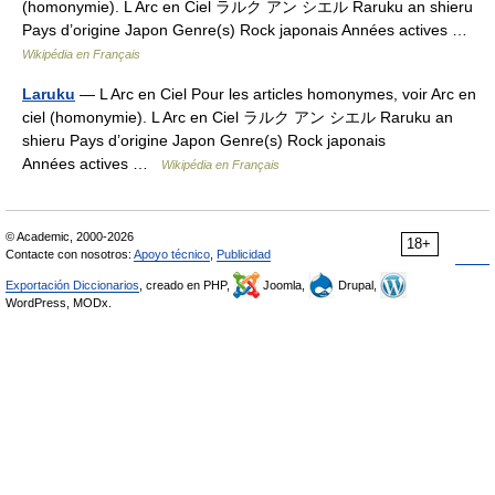
(homonymie). L Arc en Ciel ラルク アン シエル Raruku an shieru
Pays d’origine Japon Genre(s) Rock japonais Années actives …
Wikipédia en Français
Laruku
— L Arc en Ciel Pour les articles homonymes, voir Arc en
ciel (homonymie). L Arc en Ciel ラルク アン シエル Raruku an
shieru Pays d’origine Japon Genre(s) Rock japonais
Années actives …
Wikipédia en Français
© Academic, 2000-2026
18+
Contacte con nosotros:
Apoyo técnico
,
Publicidad
Exportación Diccionarios
, creado en PHP,
Joomla,
Drupal,
WordPress, MODx.