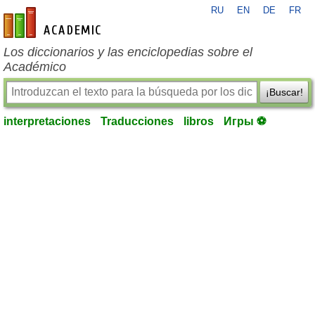
RU
EN
DE
FR
es-academic.com
Los diccionarios y las enciclopedias sobre el
Académico
¡Buscar!
interpretaciones
Traducciones
libros
Игры ⚽