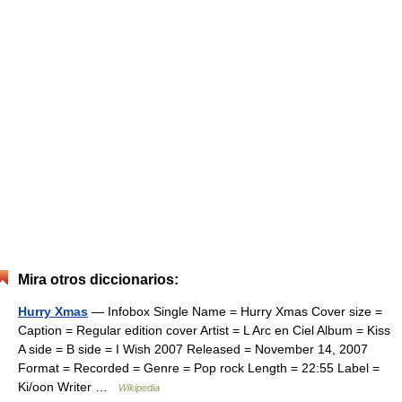
Mira otros diccionarios:
Hurry Xmas
— Infobox Single Name = Hurry Xmas Cover size =
Caption = Regular edition cover Artist = L Arc en Ciel Album = Kiss
A side = B side = I Wish 2007 Released = November 14, 2007
Format = Recorded = Genre = Pop rock Length = 22:55 Label =
Ki/oon Writer …
Wikipedia