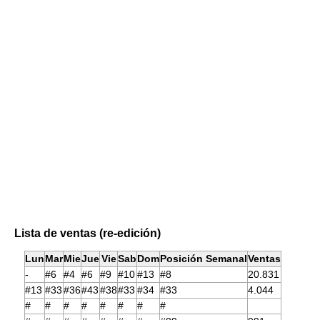
Lista de ventas (re-edición)
Lun
Mar
Mie
Jue
Vie
Sab
Dom
Posición Semanal
Ventas
-
#6
#4
#6
#9
#10
#13
#8
20.831
#13
#33
#36
#43
#38
#33
#34
#33
4.044
#
#
#
#
#
#
#
#