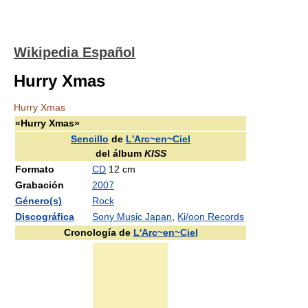
Wikipedia Español
Hurry Xmas
Hurry Xmas
«Hurry Xmas»
Sencillo
de
L'Arc~en~Ciel
del álbum
KISS
Formato
CD
12 cm
Grabación
2007
Género(s)
Rock
Discográfica
Sony Music Japan
,
Ki/oon Records
Cronología de
L'Arc~en~Ciel