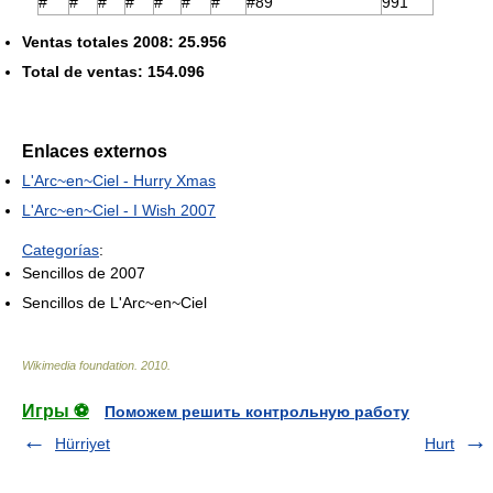
#
#
#
#
#
#
#
#89
991
Ventas totales 2008: 25.956
Total de ventas: 154.096
Enlaces externos
L'Arc~en~Ciel - Hurry Xmas
L'Arc~en~Ciel - I Wish 2007
Categorías
:
Sencillos de 2007
Sencillos de L'Arc~en~Ciel
Wikimedia foundation
.
2010
.
Игры ⚽
Поможем решить контрольную работу
Hürriyet
Hurt