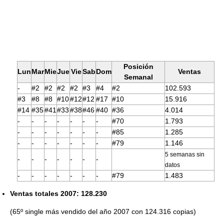
Posición
Lun
Mar
Mie
Jue
Vie
Sab
Dom
Ventas
Semanal
-
#2
#2
#2
#2
#3
#4
#2
102.593
#3
#8
#8
#10
#12
#12
#17
#10
15.916
#14
#35
#41
#33
#38
#46
#40
#36
4.014
-
-
-
-
-
-
-
#70
1.793
-
-
-
-
-
-
-
#85
1.285
-
-
-
-
-
-
-
#79
1.146
5 semanas sin
-
-
-
-
-
-
-
datos
-
-
-
-
-
-
-
#79
1.483
Ventas totales 2007: 128.230
(65º single más vendido del año 2007 con 124.316 copias)