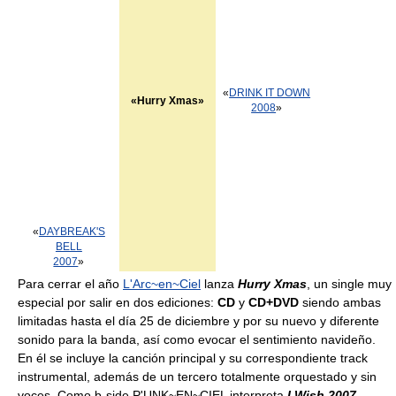
«
DRINK IT DOWN
«Hurry Xmas»
2008
»
«
DAYBREAK'S
BELL
2007
»
Para cerrar el año
L'Arc~en~Ciel
lanza
Hurry Xmas
, un single muy
especial por salir en dos ediciones:
CD
y
CD+DVD
siendo ambas
limitadas hasta el día 25 de diciembre y por su nuevo y diferente
sonido para la banda, así como evocar el sentimiento navideño.
En él se incluye la canción principal y su correspondiente track
instrumental, además de un tercero totalmente orquestado y sin
voces. Como b-side P'UNK~EN~CIEL interpreta
I Wish 2007