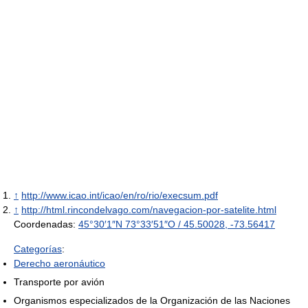
↑
http://www.icao.int/icao/en/ro/rio/execsum.pdf
↑
http://html.rincondelvago.com/navegacion-por-satelite.html
Coordenadas:
45°30′1″N
73°33′51″O
/
45.50028
,
-73.56417
Categorías
:
Derecho aeronáutico
Transporte por avión
Organismos especializados de la Organización de las Naciones