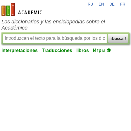
RU
EN
DE
FR
es-academic.com
Los diccionarios y las enciclopedias sobre el
Académico
¡Buscar!
interpretaciones
Traducciones
libros
Игры ⚽