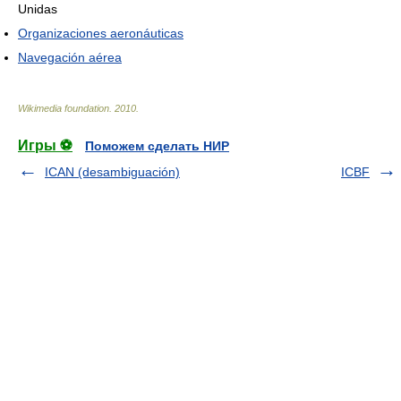
Unidas
Organizaciones aeronáuticas
Navegación aérea
Wikimedia foundation
.
2010
.
Игры ⚽
Поможем сделать НИР
ICAN (desambiguación)
ICBF