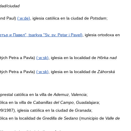
idad
/
ciudad
und
Paul
)
(
:w:de
)
,
iglesia
católica
en
la
ciudad
de
Potsdam
;
етър
и
Павел
",
tsarkva
"
Sv
.
sv
.
Petar
i
Pavel
)
,
iglesia
ortodoxa
en
tých
Petra
a
Pavla
)
(
:w:sk
)
,
iglesia
en
la
localidad
de
Hôrka
nad
tých
Petra
a
Pavla
)
(
:w:sk
)
,
iglesia
en
la
localidad
de
Záhorská
iprestal
católica
en
la
villa
de
Ademuz
,
Valencia
;
ólica
en
la
villa
de
Cabanillas
del
Campo
,
Guadalajara
;
09
/
1987
),
iglesia
católica
en
la
ciudad
de
Granada
;
ólica
en
la
localidad
de
Gredilla
de
Sedano
(
municipio
de
Valle
de