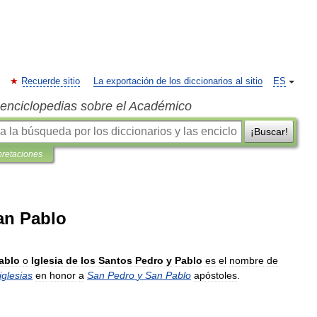
Recuerde sitio
La exportación de los diccionarios al sitio
ES
s enciclopedias sobre el Académico
¡Buscar!
pretaciones
an Pablo
ablo
o
Iglesia
de
los
Santos
Pedro
y
Pablo
es
el
nombre
de
iglesias
en
honor
a
San
Pedro
y
San
Pablo
apóstoles
.