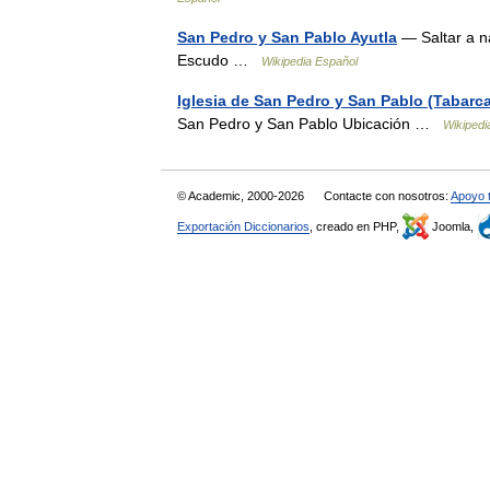
San Pedro y San Pablo Ayutla
— Saltar a n
Escudo …
Wikipedia Español
Iglesia de San Pedro y San Pablo (Tabarc
San Pedro y San Pablo Ubicación …
Wikipedi
© Academic, 2000-2026
Contacte con nosotros:
Apoyo 
Exportación Diccionarios
, creado en PHP,
Joomla,