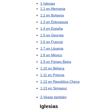
1
Iglesias
1
.
1
en
Alemania
1
.
2
en
Bulgaria
1
.
3
en
Eslovaquia
1
.
4
en
España
1
.
5
en
Georgia
1
.
6
en
Francia
1
.
7
en
Lituania
1
.
8
en
México
1
.
9
en
Países
Bajos
1
.
10
en
Bélgica
1
.
11
en
Polonia
1
.
12
en
República
Checa
1
.
13
en
Singapur
2
Véase
también
Iglesias