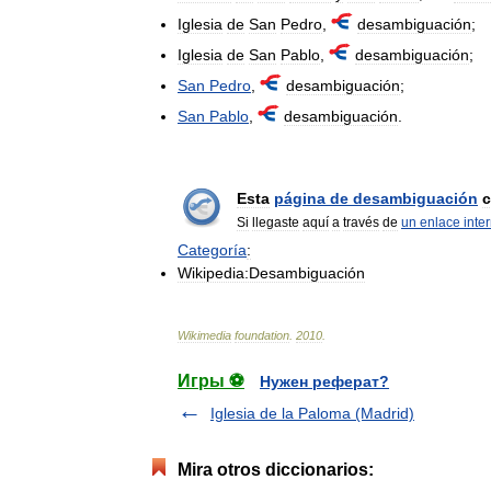
Iglesia
de
San
Pedro
,
desambiguación
;
Iglesia
de
San
Pablo
,
desambiguación
;
San
Pedro
,
desambiguación
;
San
Pablo
,
desambiguación
.
Esta
página
de
desambiguación
c
Si
llegaste
aquí
a
través
de
un
enlace
inte
Categoría
:
Wikipedia:Desambiguación
Wikimedia
foundation
.
2010
.
Игры ⚽
Нужен реферат?
Iglesia de la Paloma (Madrid)
Mira otros diccionarios: