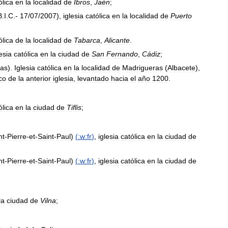
ólica
en
la
localidad
de
Ibros
,
Jaén
;
B
.
I
.
C
.-
17
/
07
/
2007
),
iglesia
católica
en
la
localidad
de
Puerto
ólica
de
la
localidad
de
Tabarca
,
Alicante
.
lesia
católica
en
la
ciudad
de
San
Fernando
,
Cádiz
;
ras
).
Iglesia
católica
en
la
localidad
de
Madrigueras
(
Albacete
),
co
de
la
anterior
iglesia
,
levantado
hacia
el
año
1200
.
ólica
en
la
ciudad
de
Tiflis
;
nt
-
Pierre
-
et
-
Saint
-
Paul
)
(
:w:fr
)
,
iglesia
católica
en
la
ciudad
de
nt
-
Pierre
-
et
-
Saint
-
Paul
)
(
:w:fr
)
,
iglesia
católica
en
la
ciudad
de
la
ciudad
de
Vilna
;