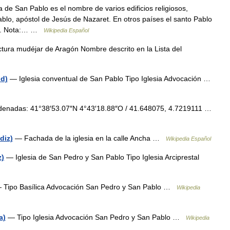
 de San Pablo es el nombre de varios edificios religiosos,
blo, apóstol de Jesús de Nazaret. En otros países el santo Pablo
l... Nota:… …
Wikipedia Español
tura mudéjar de Aragón Nombre descrito en la Lista del
id)
— Iglesia conventual de San Pablo Tipo Iglesia Advocación …
nadas: 41°38′53.07″N 4°43′18.88″O / 41.648075, 4.7219111 …
diz)
— Fachada de la iglesia en la calle Ancha …
Wikipedia Español
z)
— Iglesia de San Pedro y San Pablo Tipo Iglesia Arciprestal
Tipo Basílica Advocación San Pedro y San Pablo …
Wikipedia
a)
— Tipo Iglesia Advocación San Pedro y San Pablo …
Wikipedia