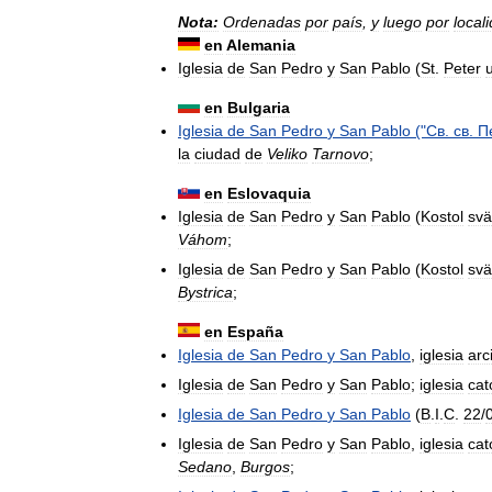
Nota:
Ordenadas
por
país
,
y
luego
por
local
en
Alemania
Iglesia
de
San
Pedro
y
San
Pablo
(
St
.
Peter
en
Bulgaria
Iglesia
de
San
Pedro
y
San
Pablo
("
Св
.
св
.
П
la
ciudad
de
Veliko
Tarnovo
;
en
Eslovaquia
Iglesia
de
San
Pedro
y
San
Pablo
(
Kostol
svä
Váhom
;
Iglesia
de
San
Pedro
y
San
Pablo
(
Kostol
svä
Bystrica
;
en
España
Iglesia
de
San
Pedro
y
San
Pablo
,
iglesia
arc
Iglesia
de
San
Pedro
y
San
Pablo
;
iglesia
cat
Iglesia
de
San
Pedro
y
San
Pablo
(
B
.
I
.
C
.
22
/
Iglesia
de
San
Pedro
y
San
Pablo
,
iglesia
cat
Sedano
,
Burgos
;