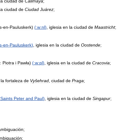
la
ciudad
de
Calimaya
;
la
ciudad
de
Ciudad
Juárez
;
s
-
en
-
Pauluskerk
)
(
:w:nl
)
,
iglesia
en
la
ciudad
de
Maastricht
;
s
-
en
-
Pauluskerk
)
,
iglesia
en
la
ciudad
de
Oostende
;
.
Piotra
i
Pawła
)
(
:w:pl
)
,
iglesia
en
la
ciudad
de
Cracovia
;
la
fortaleza
de
Vyšehrad
,
ciudad
de
Praga
;
Saints
Peter
and
Paul
)
,
iglesia
en
la
ciudad
de
Singapur
;
ambiguación
;
mbiguación
;