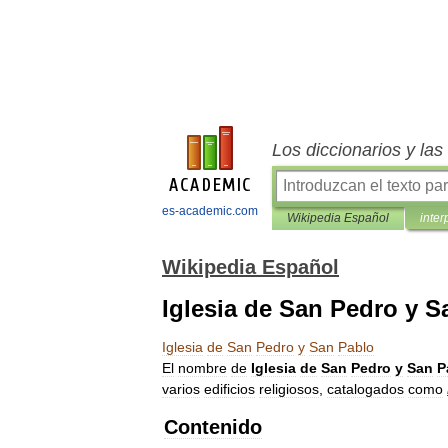
Los diccionarios y la
es-academic.com
Wikipedia Español
inter
Wikipedia Español
Iglesia de San Pedro y S
Iglesia
de
San
Pedro
y
San
Pablo
El
nombre
de
Iglesia
de
San
Pedro
y
San
P
varios
edificios
religiosos
,
catalogados
como
Contenido