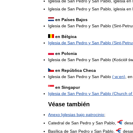
Iglesia
de
San
Pedro
y
San
Pablo
,
iglesia
en
Iglesia
de
San
Pedro
y
San
Pablo
,
iglesia
en
en
Países
Bajos
Iglesia
de
San
Pedro
y
San
Pablo
(
Sint
-
Petru
en
Bélgica
Iglesia
de
San
Pedro
y
San
Pablo
(
Sint
-
Petru
en
Polonia
Iglesia
de
San
Pedro
y
San
Pablo
(
Kościół
św
en
República
Checa
Iglesia
de
San
Pedro
y
San
Pablo
(
:w:en
)
,
en
en
Singapur
Iglesia
de
San
Pedro
y
San
Pablo
(
Church
of
Véase
también
Anexo:Iglesias
bajo
patrocinio
;
Catedral
de
San
Pedro
y
San
Pablo
,
des
Basílica
de
San
Pedro
y
San
Pablo
,
desa