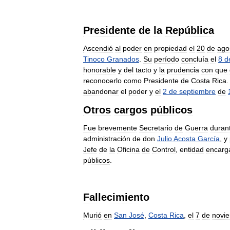
Presidente
de
la
República
Ascendió
al
poder
en
propiedad
el
20
de
ago
Tinoco
Granados
.
Su
período
concluía
el
8
d
honorable
y
del
tacto
y
la
prudencia
con
que
reconocerlo
como
Presidente
de
Costa
Rica
.
abandonar
el
poder
y
el
2
de
septiembre
de
Otros
cargos
públicos
Fue
brevemente
Secretario
de
Guerra
duran
administración
de
don
Julio
Acosta
García
,
y
Jefe
de
la
Oficina
de
Control
,
entidad
encarg
públicos
.
Fallecimiento
Murió
en
San
José
,
Costa
Rica
,
el
7
de
novi