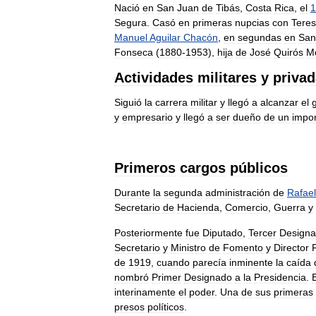
Nació
en
San
Juan
de
Tibás
,
Costa
Rica
,
el
1
Segura
.
Casó
en
primeras
nupcias
con
Tere
Manuel
Aguilar
Chacón
,
en
segundas
en
San
Fonseca
(
1880
-
1953
),
hija
de
José
Quirós
M
Actividades
militares
y
priva
Siguió
la
carrera
militar
y
llegó
a
alcanzar
el
y
empresario
y
llegó
a
ser
dueño
de
un
impor
Primeros
cargos
públicos
Durante
la
segunda
administración
de
Rafael
Secretario
de
Hacienda
,
Comercio
,
Guerra
y
Posteriormente
fue
Diputado
,
Tercer
Design
Secretario
y
Ministro
de
Fomento
y
Director
de
1919
,
cuando
parecía
inminente
la
caída
nombró
Primer
Designado
a
la
Presidencia
.
E
interinamente
el
poder
.
Una
de
sus
primeras
presos
políticos
.