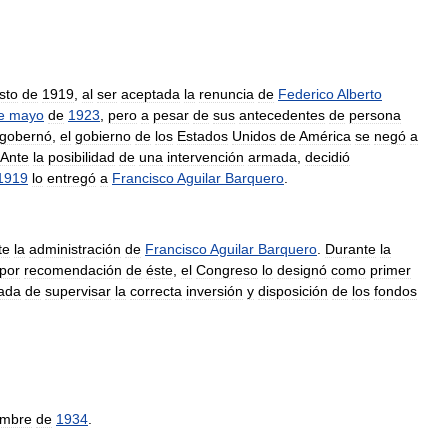
sto
de
1919
,
al
ser
aceptada
la
renuncia
de
Federico
Alberto
e
mayo
de
1923
,
pero
a
pesar
de
sus
antecedentes
de
persona
gobernó
,
el
gobierno
de
los
Estados
Unidos
de
América
se
negó
a
Ante
la
posibilidad
de
una
intervención
armada
,
decidió
1919
lo
entregó
a
Francisco
Aguilar
Barquero
.
te
la
administración
de
Francisco
Aguilar
Barquero
.
Durante
la
por
recomendación
de
éste
,
el
Congreso
lo
designó
como
primer
ada
de
supervisar
la
correcta
inversión
y
disposición
de
los
fondos
embre
de
1934
.