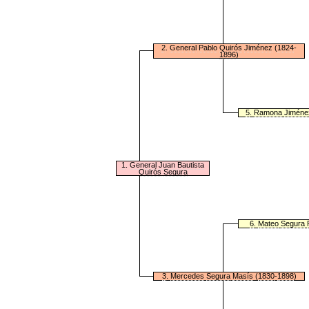
2
.
General
Pablo
Quirós
Jiménez
(
1824
-
1896
)
5
.
Ramona
Jiméne
1
.
General
Juan
Bautista
Quirós
Segura
6
.
Mateo
Segura
3
.
Mercedes
Segura
Masís
(
1830
-
1898
)