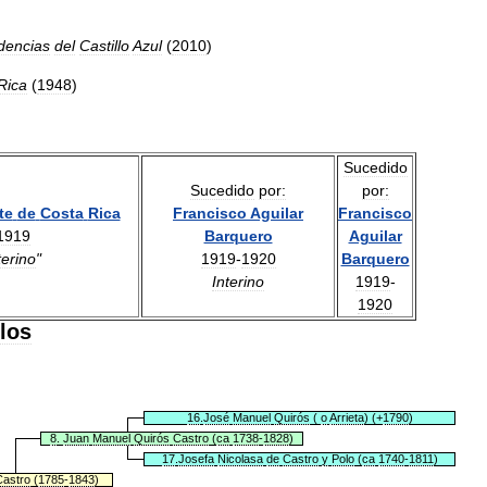
dencias
del
Castillo
Azul
(
2010
)
Rica
(
1948
)
Sucedido
Sucedido
por:
por:
te
de
Costa
Rica
Francisco
Aguilar
Francisco
1919
Barquero
Aguilar
terino
"
1919
-
1920
Barquero
Interino
1919
-
1920
los
16
.
José
Manuel
Quirós
(
o
Arrieta
) (+
1790
)
8
.
Juan
Manuel
Quirós
Castro
(
ca
1738
-
1828
)
17
.
Josefa
Nicolasa
de
Castro
y
Polo
(
ca
1740
-
1811
)
astro
(
1785
-
1843
)