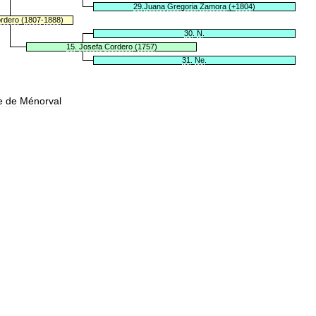
29
.
Juana
Gregoria
Zamora
(+
1804
)
rdero
(
1807
-
1888
)
30
.
N
.
15
.
Josefa
Cordero
(
1757
)
31
.
Ne
.
e
de
Ménorval