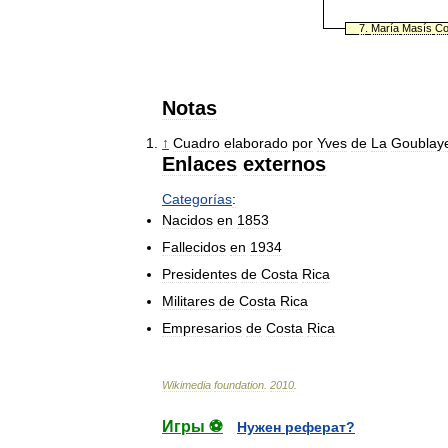
7
.
María
Masís
Co
Notas
↑
Cuadro
elaborado
por
Yves
de
La
Goublay
Enlaces
externos
Categorías
:
Nacidos
en
1853
Fallecidos
en
1934
Presidentes
de
Costa
Rica
Militares
de
Costa
Rica
Empresarios
de
Costa
Rica
Wikimedia
foundation
.
2010
.
Игры ⚽
Нужен реферат?