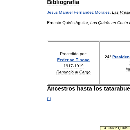
Bibliografía
Jesús
Manuel
Fernández
Morales
,
Las
Presi
Ernesto
Quirós
Aguilar
,
Los
Quirós
en
Costa
Precedido
por:
24
°
Presiden
Federico
Tinoco
1917
-
1919
In
Renunció
al
Cargo
Ancestros
hasta
los
tatarabue
[
1
]
4
.
Calixto
Quirós
C