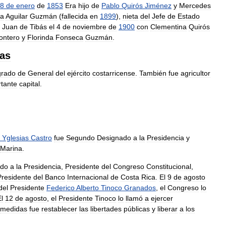
8
de
enero
de
1853
Era
hijo
de
Pablo
Quirós
Jiménez
y
Mercedes
sa
Aguilar
Guzmán
(
fallecida
en
1899
),
nieta
del
Jefe
de
Estado
Juan
de
Tibás
el
4
de
noviembre
de
1900
con
Clementina
Quirós
ontero
y
Florinda
Fonseca
Guzmán
.
das
grado
de
General
del
ejército
costarricense
.
También
fue
agricultor
tante
capital
.
Yglesias
Castro
fue
Segundo
Designado
a
la
Presidencia
y
Marina
.
ado
a
la
Presidencia
,
Presidente
del
Congreso
Constitucional
,
Presidente
del
Banco
Internacional
de
Costa
Rica
.
El
9
de
agosto
del
Presidente
Federico
Alberto
Tinoco
Granados
,
el
Congreso
lo
l
12
de
agosto
,
el
Presidente
Tinoco
lo
llamó
a
ejercer
medidas
fue
restablecer
las
libertades
públicas
y
liberar
a
los