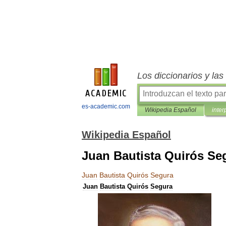
Los diccionarios y la
es-academic.com
Wikipedia Español
inter
Wikipedia Español
Juan Bautista Quirós Se
Juan
Bautista
Quirós
Segura
Juan
Bautista
Quirós
Segura