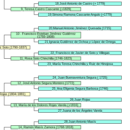
18
.
José
Antonio
de
Castro
(+
1779
)
9
.
Teresa
Castro
Cascante
(+
1829
)
19
.
Simona
Ramona
Cascante
Angulo
(+
1779
)
20
.
Manuel
Antonio
Jiménez
Quesada
(
1715
)
10
.
Francisco
Esteban
Jiménez
Gutiérrez
(
1755
-
1808
)
21
.
Ignacia
Gutiérrez
de
Ochoa
y
López
de
Ortega
z
Soto
(
1790
-
1837
)
22
.
Francisco
de
Javier
de
Soto
y
Villegas
11
.
Rosa
Soto
Chinchilla
(
1746
-
1823
)
23
.
María
Teresa
Chinchilla
y
Ruiz
de
Hinojosa
24
.
Juan
Buenaventura
Segura
(
1725
)
12
.
José
Antonio
Segura
Montero
(
1772
)
25
.
Ana
Efigenia
Segura
Barbosa
(
1746
)
Rojas
(
1804
-
1881
)
26
.
Juan
Rojas
13
.
María
de
los
Dolores
Rojas
Varela
(+
1816
)
27
.
Juana
de
los
Ángeles
Varela
28
.
Juan
Antonio
Masís
14
.
Ramón
Masís
Zamora
(
1768
-
1818
)