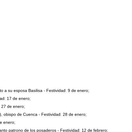
to
a
su
esposa
Basilisa
-
Festividad:
9
de
enero
;
dad:
17
de
enero
;
27
de
enero
;
),
obispo
de
Cuenca
-
Festividad:
28
de
enero
;
e
enero
;
anto
patrono
de
los
posaderos
-
Festividad:
12
de
febrero
;