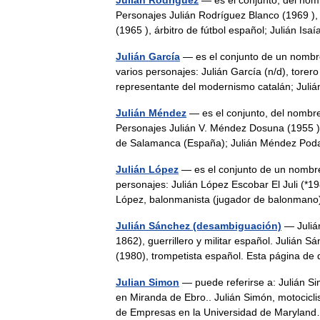
Julián Rodríguez
— es el conjunto, del nomb
Personajes Julián Rodríguez Blanco (1969 ), 
(1965 ), árbitro de fútbol español; Julián 
Julián García
— es el conjunto de un nombre 
varios personajes: Julián García (n/d), torer
representante del modernismo catalán; Ju
Julián Méndez
— es el conjunto, del nombre 
Personajes Julián V. Méndez Dosuna (1955 ), 
de Salamanca (España); Julián Méndez P
Julián López
— es el conjunto de un nombre 
personajes: Julián López Escobar El Juli (*19
López, balonmanista (jugador de balonma
Julián Sánchez (desambiguación)
— Julián
1862), guerrillero y militar español. Julián S
(1980), trompetista español. Esta página 
Julian Simon
— puede referirse a: Julián Sim
en Miranda de Ebro.. Julián Simón, motociclis
de Empresas en la Universidad de Maryl