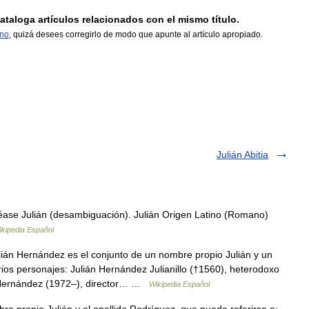
ataloga
artículos
relacionados
con
el
mismo
título
.
rno
,
quizá
desees
corregirlo
de
modo
que
apunte
al
artículo
apropiado
.
Julián Abitia
éase Julián (desambiguación). Julián Origen Latino (Romano)
ikipedia Español
ián Hernández es el conjunto de un nombre propio Julián y un
ios personajes: Julián Hernández Julianillo (†1560), heterodoxo
án Hernández (1972–), director… …
Wikipedia Español