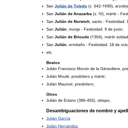
San
Julián
de
Toledo
(
c
.
642
-†
690
),
arzobi
San
Julián
de
Anazarba
(
s
.
IV
),
mártir
-
Fest
San
Julián
de
Norwich
,
santo
-
Festividad:
San
Julián
,
monje
-
Festividad:
9
de
junio
;
San
Julián
de
Brioude
(†
304
),
mártir
solda
San
Julián
,
ermitaño
-
Festividad:
18
de
oct
etc
.
Beatos
Julián
Francisco
Morvin
de
la
Gérardiere
,
pre
Julián
Moulé
,
presbítero
y
mártir
;
Julián
Maunoir
,
presbítero
;
Otros
Julián
de
Eclano
(
386
-
455
),
obispo
;
Desambiguaciones
de
nombre
y
apel
Julián
García
Julián
Hernández