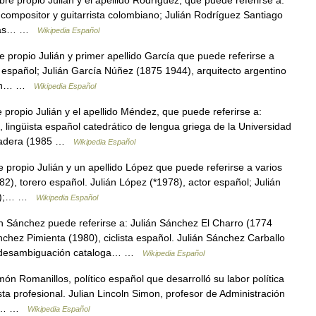
re propio Julián y el apellido Rodríguez, que puede referirse a:
compositor y guitarrista colombiano; Julián Rodríguez Santiago
Isaías… …
Wikipedia Español
propio Julián y primer apellido García que puede referirse a
o español; Julián García Núñez (1875 1944), arquitecto argentino
lián… …
Wikipedia Español
propio Julián y el apellido Méndez, que puede referirse a:
lingüista español catedrático de lengua griega de la Universidad
odadera (1985 …
Wikipedia Español
propio Julián y un apellido López que puede referirse a varios
82), torero español. Julián López (*1978), actor español; Julián
no);… …
Wikipedia Español
 Sánchez puede referirse a: Julián Sánchez El Charro (1774
ánchez Pimienta (1980), ciclista español. Julián Sánchez Carballo
de desambiguación cataloga… …
Wikipedia Español
ón Romanillos, político español que desarrolló su labor política
ta profesional. Julian Lincoln Simon, profesor de Administración
and… …
Wikipedia Español