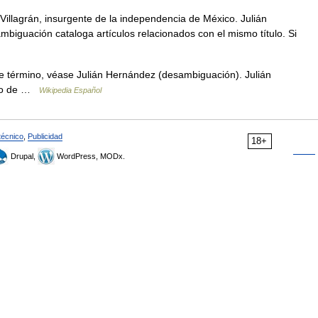
Villagrán, insurgente de la independencia de México. Julián
mbiguación cataloga artículos relacionados con el mismo título. Si
e término, véase Julián Hernández (desambiguación). Julián
rto de …
Wikipedia Español
técnico
,
Publicidad
18+
Drupal,
WordPress, MODx.