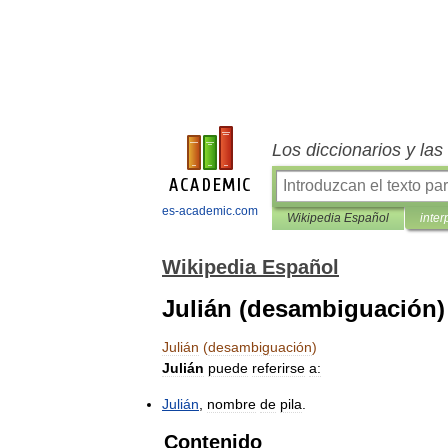
Los diccionarios y la
es-academic.com
Wikipedia Español
inter
Wikipedia Español
Julián (desambiguación)
Julián
(
desambiguación
)
Julián
puede
referirse
a:
Julián
,
nombre
de
pila
.
Contenido