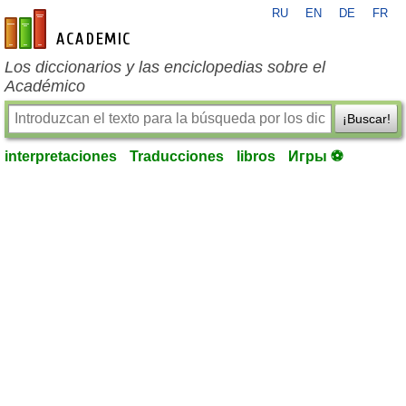
RU
EN
DE
FR
es-academic.com
Los diccionarios y las enciclopedias sobre el
Académico
¡Buscar!
interpretaciones
Traducciones
libros
Игры ⚽