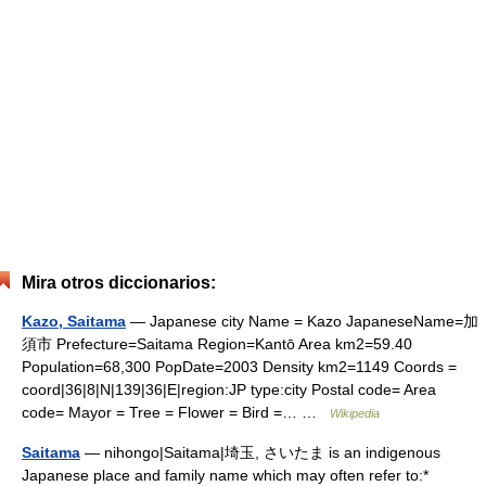
Mira otros diccionarios:
Kazo, Saitama
— Japanese city Name = Kazo JapaneseName=加
須市 Prefecture=Saitama Region=Kantō Area km2=59.40
Population=68,300 PopDate=2003 Density km2=1149 Coords =
coord|36|8|N|139|36|E|region:JP type:city Postal code= Area
code= Mayor = Tree = Flower = Bird =… …
Wikipedia
Saitama
— nihongo|Saitama|埼玉, さいたま is an indigenous
Japanese place and family name which may often refer to:*