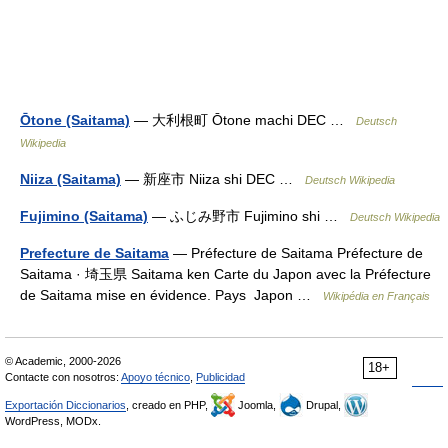
Ōtone (Saitama)
— 大利根町 Ōtone machi DEC …
Deutsch
Wikipedia
Niiza (Saitama)
— 新座市 Niiza shi DEC …
Deutsch Wikipedia
Fujimino (Saitama)
— ふじみ野市 Fujimino shi …
Deutsch Wikipedia
Prefecture de Saitama
— Préfecture de Saitama Préfecture de
Saitama · 埼玉県 Saitama ken Carte du Japon avec la Préfecture
de Saitama mise en évidence. Pays Japon …
Wikipédia en Français
© Academic, 2000-2026
18+
Contacte con nosotros:
Apoyo técnico
,
Publicidad
Exportación Diccionarios
, creado en PHP,
Joomla,
Drupal,
WordPress, MODx.