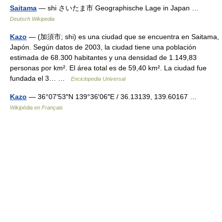
Saitama
— shi さいたま市 Geographische Lage in Japan …
Deutsch Wikipedia
Kazo
— (加須市; shi) es una ciudad que se encuentra en Saitama,
Japón. Según datos de 2003, la ciudad tiene una población
estimada de 68.300 habitantes y una densidad de 1.149,83
personas por km². El área total es de 59,40 km². La ciudad fue
fundada el 3… …
Enciclopedia Universal
Kazo
— 36°07′53″N 139°36′06″E / 36.13139, 139.60167 …
Wikipédia en Français