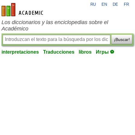
RU
EN
DE
FR
es-academic.com
Los diccionarios y las enciclopedias sobre el
Académico
¡Buscar!
interpretaciones
Traducciones
libros
Игры ⚽