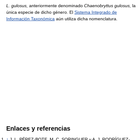
L. gulosus,
anteriormente denominado
Chaenobryttus gulosus,
la
única especie de dicho género. El
Sistema Integrado de
Información Taxonómica
aún utiliza dicha nomenclatura.
Enlaces y referencias
↑
J. L. PÉREZ-BOTE, M. C. SORINGUER y A. J. RODRÍGUEZ-