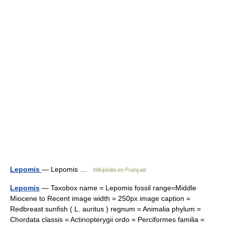
Lepomis
— Lepomis …
Wikipédia en Français
Lepomis
— Taxobox name = Lepomis fossil range=Middle
Miocene to Recent image width = 250px image caption =
Redbreast sunfish ( L. auritus ) regnum = Animalia phylum =
Chordata classis = Actinopterygii ordo = Perciformes familia =