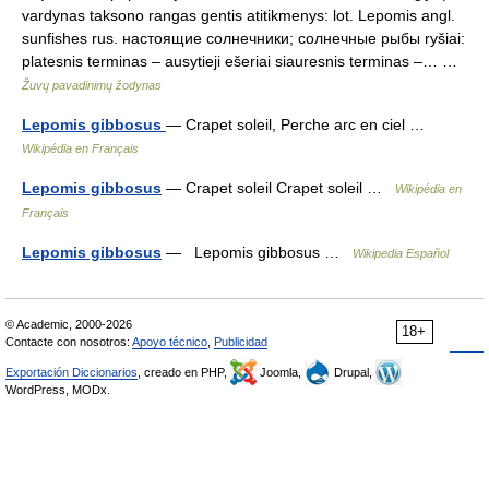
vardynas taksono rangas gentis atitikmenys: lot. Lepomis angl.
sunfishes rus. настоящие солнечники; солнечные рыбы ryšiai:
platesnis terminas – ausytieji ešeriai siauresnis terminas –… …
Žuvų pavadinimų žodynas
Lepomis gibbosus
— Crapet soleil, Perche arc en ciel …
Wikipédia en Français
Lepomis gibbosus
— Crapet soleil Crapet soleil …
Wikipédia en
Français
Lepomis gibbosus
— Lepomis gibbosus …
Wikipedia Español
© Academic, 2000-2026
18+
Contacte con nosotros:
Apoyo técnico
,
Publicidad
Exportación Diccionarios
, creado en PHP,
Joomla,
Drupal,
WordPress, MODx.