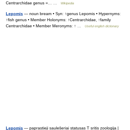
Centrarchidae genus =… …
Wikipedia
Lepomis
— noun bream • Syn: ↑genus Lepomis • Hypernyms:
↑fish genus • Member Holonyms: ↑Centrarchidae, ↑family
Centrarchidae • Member Meronyms: ↑ …
Useful english dictionary
Lepomis
— paprastieji saulešeriai statusas T sritis zoologija |