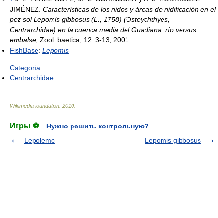
JIMÉNEZ.
Características de los nidos y áreas de nidificación en el
pez sol Lepomis gibbosus (L., 1758) (Osteychthyes,
Centrarchidae) en la cuenca media del Guadiana: río versus
embalse
, Zool. baetica, 12: 3-13, 2001
FishBase
:
Lepomis
Categoría
:
Centrarchidae
Wikimedia foundation
.
2010
.
Игры ⚽
Нужно решить контрольную?
Lepolemo
Lepomis gibbosus