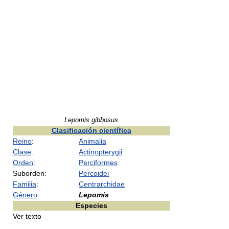
Lepomis gibbosus
Clasificación científica
Reino
:
Animalia
Clase
:
Actinopterygii
Orden
:
Perciformes
Suborden:
Percoidei
Familia
:
Centrarchidae
Género
:
Lepomis
Especies
Ver texto