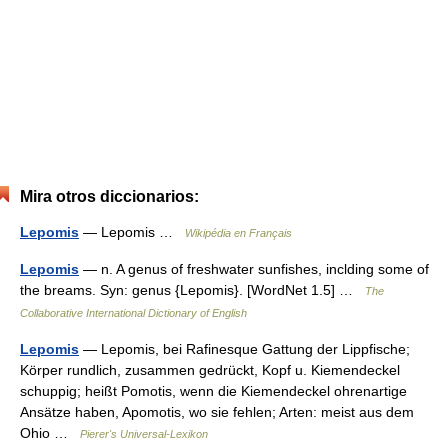
Mira otros diccionarios:
Lepomis
— Lepomis …
Wikipédia en Français
Lepomis
— n. A genus of freshwater sunfishes, inclding some of
the breams. Syn: genus {Lepomis}. [WordNet 1.5] …
The
Collaborative International Dictionary of English
Lepomis
— Lepomis, bei Rafinesque Gattung der Lippfische;
Körper rundlich, zusammen gedrückt, Kopf u. Kiemendeckel
schuppig; heißt Pomotis, wenn die Kiemendeckel ohrenartige
Ansätze haben, Apomotis, wo sie fehlen; Arten: meist aus dem
Ohio …
Pierer's Universal-Lexikon