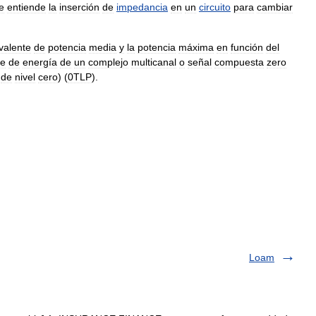
e
entiende
la
inserción
de
impedancia
en
un
circuito
para
cambiar
valente
de
potencia
media
y
la
potencia
máxima
en
función
del
te
de
energía
de
un
complejo
multicanal
o
señal
compuesta
zero
de
nivel
cero
) (
0TLP
).
Loam