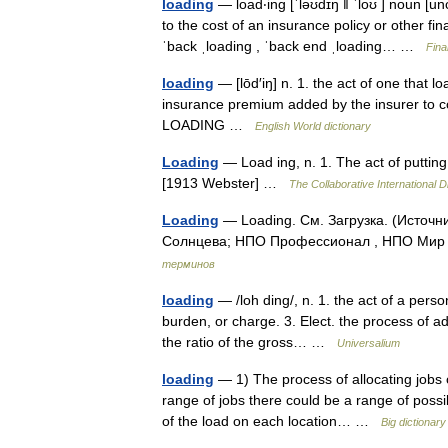
loading
— load‧ing [ˈləʊdɪŋ ǁ ˈloʊ ] noun
to the cost of an insurance policy or other fin
ˈback ˌloading , ˈback end ˌloading… …
Fina
loading
— [lōd′iŋ] n. 1. the act of one that l
insurance premium added by the insurer to c
LOADING …
English World dictionary
Loading
— Load ing, n. 1. The act of putting
[1913 Webster] …
The Collaborative International D
Loading
— Loading. См. Загрузка. (Источ
Солнцева; НПО Профессионал , НПО Мир и
терминов
loading
— /loh ding/, n. 1. the act of a perso
burden, or charge. 3. Elect. the process of ad
the ratio of the gross… …
Universalium
loading
— 1) The process of allocating jobs or
range of jobs there could be a range of possi
of the load on each location… …
Big dictionar