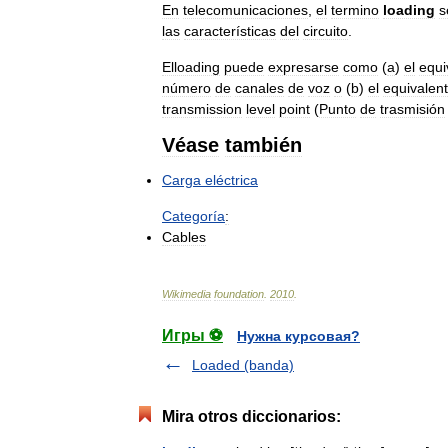
En
telecomunicaciones
,
el
termino
loading
s
las
características
del
circuito
.
Elloading
puede
expresarse
como
(
a
)
el
equi
número
de
canales
de
voz
o
(
b
)
el
equivalen
transmission
level
point
(
Punto
de
trasmisión
Véase
también
Carga
eléctrica
Categoría
:
Cables
Wikimedia
foundation
.
2010
.
Игры ⚽
Нужна курсовая?
Loaded (banda)
Mira otros diccionarios: