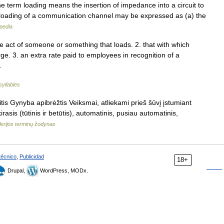
he term loading means the insertion of impedance into a circuit to
he loading of a communication channel may be expressed as (a) the
pedia
e act of someone or something that loads. 2. that with which
ge. 3. an extra rate paid to employees in recognition of a
 …
syllables
is Gynyba apibrėžtis Veiksmai, atliekami prieš šūvį įstumiant
rasis (tūtinis ir betūtis), automatinis, pusiau automatinis,
ilerijos terminų žodynas
técnico
,
Publicidad
18+
Drupal,
WordPress, MODx.