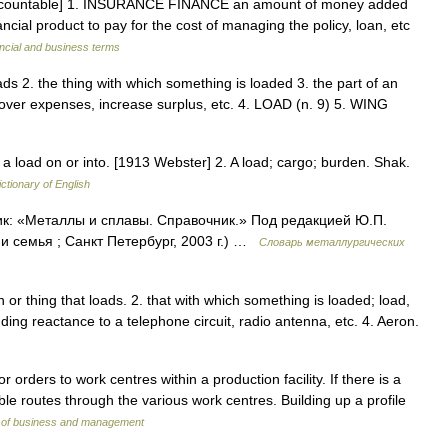
 [uncountable] 1. INSURANCE FINANCE an amount of money added
ancial product to pay for the cost of managing the policy, loan, etc
ncial and business terms
oads 2. the thing with which something is loaded 3. the part of an
over expenses, increase surplus, etc. 4. LOAD (n. 9) 5. WING
 a load on or into. [1913 Webster] 2. A load; cargo; burden. Shak.
ictionary of English
ник: «Металлы и сплавы. Справочник.» Под редакцией Ю.П.
 семья ; Санкт Петербург, 2003 г.) …
Словарь металлургических
n or thing that loads. 2. that with which something is loaded; load,
ding reactance to a telephone circuit, radio antenna, etc. 4. Aeron.
 orders to work centres within a production facility. If there is a
ble routes through the various work centres. Building up a profile
y of business and management