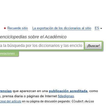
Recuerde sitio
La exportación de los diccionarios al sitio
ES
s enciclopedias sobre el Académico
¡Buscar!
pretaciones
rencias
que
aparezcan
en
una
publicación
acreditada
,
como
s
,
prensa
diaria
o
páginas
de
Internet
fidedignas
.
cipal
del
artículo
en
su
página
de
discusión
pegando:
{{
subst:Aviso