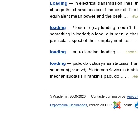
Loading
— In electrical transmission lines, t
change the characteristics of the circuit. T
equivalent mean power and the peak …
Wiki
loading
— /ˈloʊdɪŋ / (say lohding) noun 1. th
something is loaded; a load; a burden; a char
particular aspect of their employment, as…
loading
— au·to·loading; loading; …
English 
loading
— pabūklo užtaisymas statusas T srit
šaudmenį į vamzdį. Skiriamas šovininis ir atski
mechanizuotasis ir rankinis pabūklo… …
Art
© Academic, 2000-2026
Contacte con nosotros:
Apoyo 
Exportación Diccionarios
, creado en PHP,
Joomla,