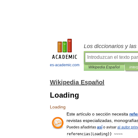
Los diccionarios y la
es-academic.com
Wikipedia Español
inter
Wikipedia Español
Loading
Loading
Este
artículo
o
sección
necesita
refe
revistas
especializadas
,
monografía
Puedes
añadirlas
así
o
avisar
al
autor
prin
referencias
|
Loading
}} ~~~~