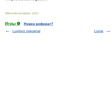
Wikimedia foundation
.
2010
.
Игры ⚽
Нужен реферат?
Lombriz intestinal
Lomé