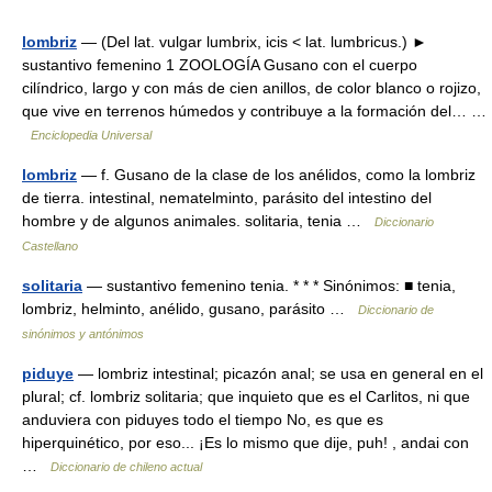
lombriz
— (Del lat. vulgar lumbrix, icis < lat. lumbricus.) ►
sustantivo femenino 1 ZOOLOGÍA Gusano con el cuerpo
cilíndrico, largo y con más de cien anillos, de color blanco o rojizo,
que vive en terrenos húmedos y contribuye a la formación del… …
Enciclopedia Universal
lombriz
— f. Gusano de la clase de los anélidos, como la lombriz
de tierra. intestinal, nematelminto, parásito del intestino del
hombre y de algunos animales. solitaria, tenia …
Diccionario
Castellano
solitaria
— sustantivo femenino tenia. * * * Sinónimos: ■ tenia,
lombriz, helminto, anélido, gusano, parásito …
Diccionario de
sinónimos y antónimos
piduye
— lombriz intestinal; picazón anal; se usa en general en el
plural; cf. lombriz solitaria; que inquieto que es el Carlitos, ni que
anduviera con piduyes todo el tiempo No, es que es
hiperquinético, por eso... ¡Es lo mismo que dije, puh! , andai con
…
Diccionario de chileno actual