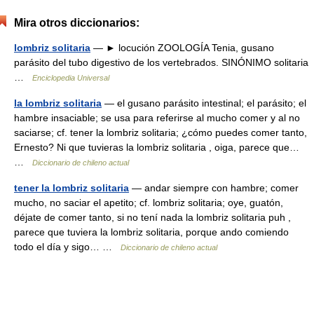
Mira otros diccionarios:
lombriz solitaria
— ► locución ZOOLOGÍA Tenia, gusano
parásito del tubo digestivo de los vertebrados. SINÓNIMO solitaria
…
Enciclopedia Universal
la lombriz solitaria
— el gusano parásito intestinal; el parásito; el
hambre insaciable; se usa para referirse al mucho comer y al no
saciarse; cf. tener la lombriz solitaria; ¿cómo puedes comer tanto,
Ernesto? Ni que tuvieras la lombriz solitaria , oiga, parece que…
…
Diccionario de chileno actual
tener la lombriz solitaria
— andar siempre con hambre; comer
mucho, no saciar el apetito; cf. lombriz solitaria; oye, guatón,
déjate de comer tanto, si no tení nada la lombriz solitaria puh ,
parece que tuviera la lombriz solitaria, porque ando comiendo
todo el día y sigo… …
Diccionario de chileno actual