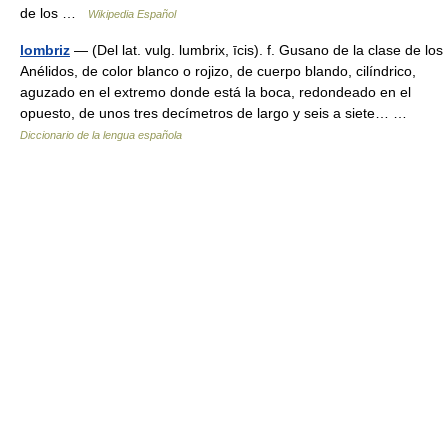
de los …
Wikipedia Español
lombriz
— (Del lat. vulg. lumbrix, īcis). f. Gusano de la clase de los
Anélidos, de color blanco o rojizo, de cuerpo blando, cilíndrico,
aguzado en el extremo donde está la boca, redondeado en el
opuesto, de unos tres decímetros de largo y seis a siete… …
Diccionario de la lengua española