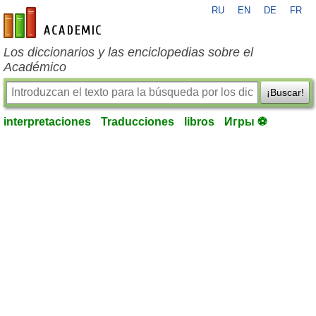
RU
EN
DE
FR
es-academic.com
Los diccionarios y las enciclopedias sobre el
Académico
¡Buscar!
interpretaciones
Traducciones
libros
Игры ⚽