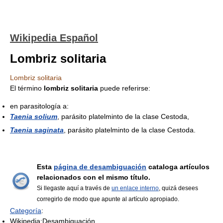
Wikipedia Español
Lombriz solitaria
Lombriz solitaria
El término
lombriz solitaria
puede referirse:
en parasitología a:
Taenia solium
, parásito platelminto de la clase Cestoda,
Taenia saginata
, parásito platelminto de la clase Cestoda.
Esta
página de desambiguación
cataloga artículos
relacionados con el mismo título.
Si llegaste aquí a través de
un enlace interno
, quizá desees
corregirlo de modo que apunte al artículo apropiado.
Categoría
:
Wikipedia:Desambiguación