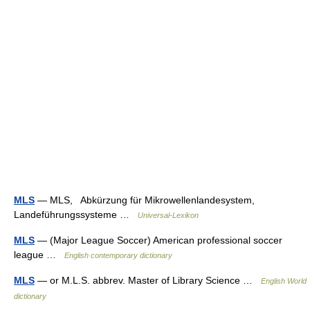
MLS
— MLS, Abkürzung für Mikrowellenlandesystem,
Landeführungssysteme …
Universal-Lexikon
MLS
— (Major League Soccer) American professional soccer
league …
English contemporary dictionary
MLS
— or M.L.S. abbrev. Master of Library Science …
English World
dictionary