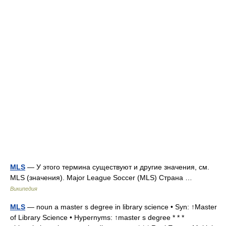
MLS
— У этого термина существуют и другие значения, см.
MLS (значения). Major League Soccer (MLS) Страна …
Википедия
MLS
— noun a master s degree in library science • Syn: ↑Master
of Library Science • Hypernyms: ↑master s degree * * *