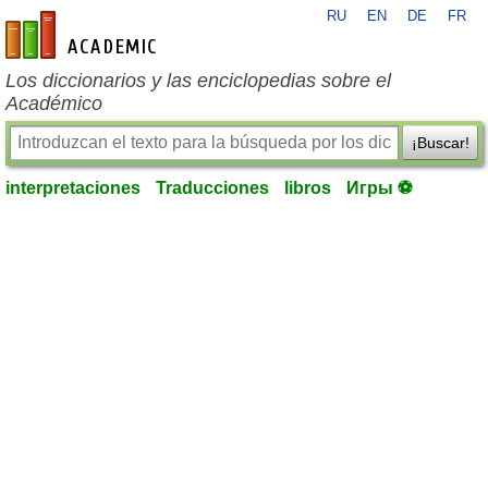
RU
EN
DE
FR
es-academic.com
Los diccionarios y las enciclopedias sobre el
Académico
¡Buscar!
interpretaciones
Traducciones
libros
Игры ⚽