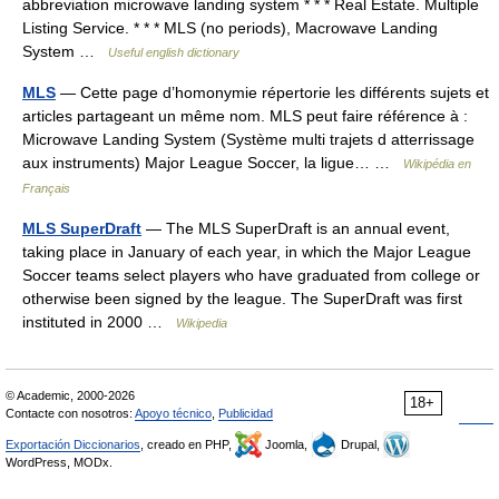
abbreviation microwave landing system * * * Real Estate. Multiple
Listing Service. * * * MLS (no periods), Macrowave Landing
System …
Useful english dictionary
MLS
— Cette page d’homonymie répertorie les différents sujets et
articles partageant un même nom. MLS peut faire référence à :
Microwave Landing System (Système multi trajets d atterrissage
aux instruments) Major League Soccer, la ligue… …
Wikipédia en
Français
MLS SuperDraft
— The MLS SuperDraft is an annual event,
taking place in January of each year, in which the Major League
Soccer teams select players who have graduated from college or
otherwise been signed by the league. The SuperDraft was first
instituted in 2000 …
Wikipedia
© Academic, 2000-2026
18+
Contacte con nosotros:
Apoyo técnico
,
Publicidad
Exportación Diccionarios
, creado en PHP,
Joomla,
Drupal,
WordPress, MODx.