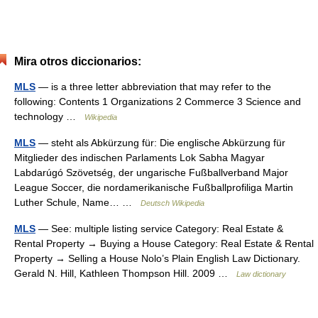
Mira otros diccionarios:
MLS
— is a three letter abbreviation that may refer to the
following: Contents 1 Organizations 2 Commerce 3 Science and
technology …
Wikipedia
MLS
— steht als Abkürzung für: Die englische Abkürzung für
Mitglieder des indischen Parlaments Lok Sabha Magyar
Labdarúgó Szövetség, der ungarische Fußballverband Major
League Soccer, die nordamerikanische Fußballprofiliga Martin
Luther Schule, Name… …
Deutsch Wikipedia
MLS
— See: multiple listing service Category: Real Estate &
Rental Property → Buying a House Category: Real Estate & Rental
Property → Selling a House Nolo’s Plain English Law Dictionary.
Gerald N. Hill, Kathleen Thompson Hill. 2009 …
Law dictionary