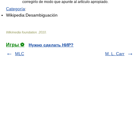
corregirlo de modo que apunte al artículo apropiado.
Categoría
:
Wikipedia:Desambiguación
Wikimedia foundation
.
2010
.
Игры ⚽
Нужно сделать НИР?
MLC
M. L. Carr