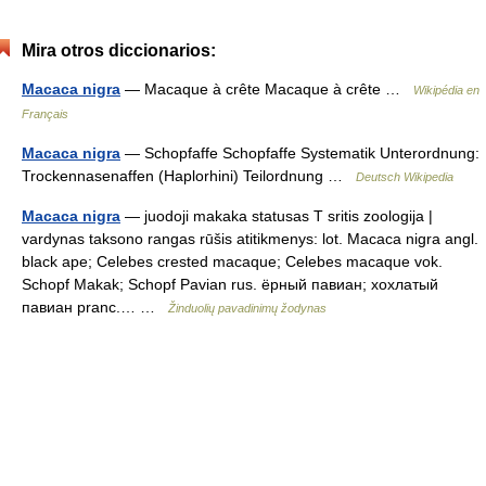
Mira otros diccionarios:
Macaca nigra
— Macaque à crête Macaque à crête …
Wikipédia en
Français
Macaca nigra
— Schopfaffe Schopfaffe Systematik Unterordnung:
Trockennasenaffen (Haplorhini) Teilordnung …
Deutsch Wikipedia
Macaca nigra
— juodoji makaka statusas T sritis zoologija |
vardynas taksono rangas rūšis atitikmenys: lot. Macaca nigra angl.
black ape; Celebes crested macaque; Celebes macaque vok.
Schopf Makak; Schopf Pavian rus. ёрный павиан; хохлатый
павиан pranc.… …
Žinduolių pavadinimų žodynas