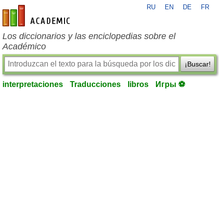
RU
EN
DE
FR
es-academic.com
Los diccionarios y las enciclopedias sobre el
Académico
¡Buscar!
interpretaciones
Traducciones
libros
Игры ⚽