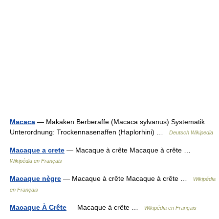
Macaca
— Makaken Berberaffe (Macaca sylvanus) Systematik
Unterordnung: Trockennasenaffen (Haplorhini) …
Deutsch Wikipedia
Macaque a crete
— Macaque à crête Macaque à crête …
Wikipédia en Français
Macaque nègre
— Macaque à crête Macaque à crête …
Wikipédia
en Français
Macaque À Crête
— Macaque à crête …
Wikipédia en Français