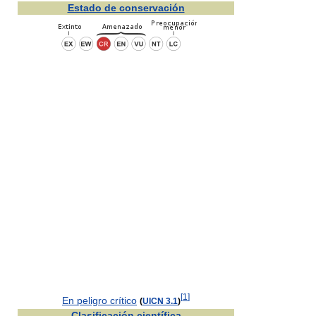
Estado de conservación
[
1
]
En peligro crítico
(
UICN 3.1
)
Clasificación científica