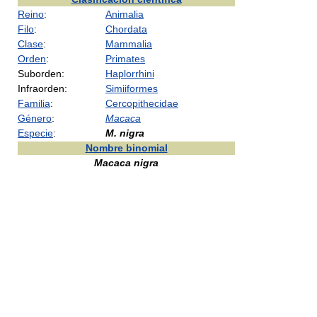
Reino
:
Animalia
Filo
:
Chordata
Clase
:
Mammalia
Orden
:
Primates
Suborden:
Haplorrhini
Infraorden:
Simiiformes
Familia
:
Cercopithecidae
Género
:
Macaca
Especie
:
M. nigra
Nombre binomial
Macaca nigra