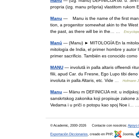
manu
— (izg. mȁnu) DEFINICIJA ob. u: SINTA
propria (izg. manu prȍpria) vlastitom ruk
Manu
— Manu is the name of the first man 
tion, a progenitor somewhat akin to the West
the past, as there will be in the… …
Encyclope
Manú
— (Manu) ► MITOLOGÍA En la mitología 
mitología de India, el primer hombre y autor
primer sacrificio. También es conocido co
MANU
— involutâ in palla altaris offeendi rit
filii, apud Car. du Fresne, Ego Lupo tibi de
involuta in palla Altaris, etc. Vide …
Hofmann J.
Manu
— Mànu m DEFINICIJA mit. u indijskoj m
sanskrtskog zakonika koji propisuje zakone za 
Vedama i u priči o potopu kao spoj Noe i…
© Academic, 2000-2026
Contacte con nosotros:
Apoyo 
Exportación Diccionarios
, creado en PHP,
Joomla,