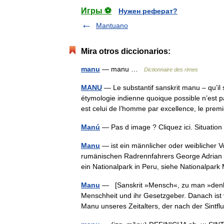
Игры ⚽
Нужен реферат?
Mantuano
Mira otros diccionarios:
manu
— manu …
Dictionnaire des rimes
MANU
— Le substantif sanskrit manu – qu’il 
étymologie indienne quoique possible n’est
est celui de l’homme par excellence, le pr
Manú
— Pas d image ? Cliquez ici. Situatio
Manu
— ist ein männlicher oder weiblicher
rumänischen Radrennfahrers George Adrian 
ein Nationalpark in Peru, siehe Nationalpa
Manu
— [Sanskrit »Mensch«, zu man »denke
Menschheit und ihr Gesetzgeber. Danach ist 
Manu unseres Zeitalters, der nach der Sint