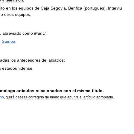
e
y
televisión
;
ito
en
los
equipos
de
Caja
Segovia
,
Benfica
(
portugues
),
Interviu
re
otros
equipos
;
,
abreviado
como
ManU
;
e
Samoa
;
radas
los
antecesores
del
albatros
;
s
estadounidense
.
ataloga
artículos
relacionados
con
el
mismo
título
.
rno
,
quizá
desees
corregirlo
de
modo
que
apunte
al
artículo
apropiado
.