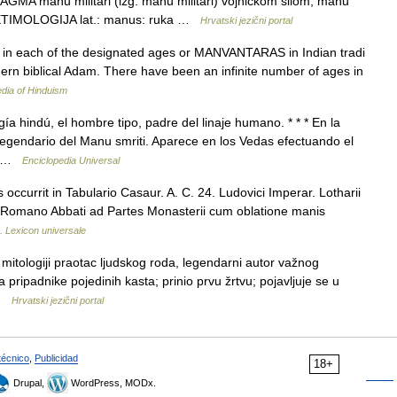
GMA manu militari (izg. manu militári) vojničkom silom; manu
om ETIMOLOGIJA lat.: manus: ruka …
Hrvatski jezični portal
in each of the designated ages or MANVANTARAS in Indian tradi
 ern biblical Adam. There have been an infinite number of ages in
dia of Hinduism
hindú, el hombre tipo, padre del linaje humano. * * * En la
 legendario del Manu smriti. Aparece en los Vedas efectuando el
mo …
Enciclopedia Universal
us occurrit in Tabulario Casaur. A. C. 24. Ludovici Imperar. Lotharii
no Romano Abbati ad Partes Monasterii cum oblatione manis
 Lexicon universale
itologiji praotac ljudskog roda, legendarni autor važnog
pripadnike pojedinih kasta; prinio prvu žrtvu; pojavljuje se u
 …
Hrvatski jezični portal
técnico
,
Publicidad
18+
Drupal,
WordPress, MODx.