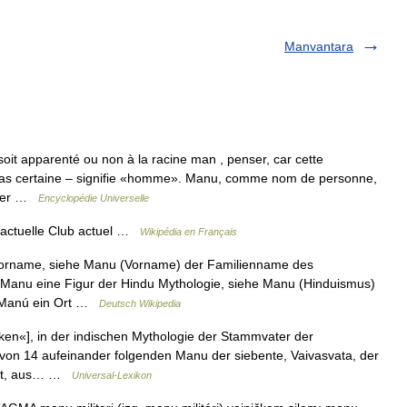
Manvantara
soit apparenté ou non à la racine man , penser, car cette
 pas certaine – signifie «homme». Manu, comme nom de personne,
emier …
Encyclopédie Universelle
n actuelle Club actuel …
Wikipédia en Français
 Vorname, siehe Manu (Vorname) der Familienname des
Manu eine Figur der Hindu Mythologie, siehe Manu (Hinduismus)
rk Manú ein Ort …
Deutsch Wikipedia
n«], in der indischen Mythologie der Stammvater der
von 14 aufeinander folgenden Manu der siebente, Vaivasvata, der
flut, aus… …
Universal-Lexikon