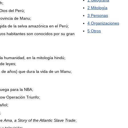
1
Geografía
sh
;
2
Mitología
Dios
del
Perú
;
3
Personas
rovincia
de
Manu
;
4
Organizaciones
gida
de
la
selva
amazónica
en
el
Perú
;
5
Otros
yos
habitantes
son
conocidos
por
su
gran
la
humanidad
,
en
la
mitología
hindú
;
de
leyes
;
s
de
años
)
que
dura
la
vida
de
un
Manu
;
juega
para
la
NBA
;
how
Operación
Triunfo
;
añol
;
;
de
Ama
,
a
Story
of
the
Atlantic
Slave
Trade
;