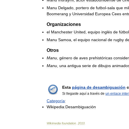
Manu
Intiraymi
,
actor
estadounidense
de
cin
Manu
Delgado
,
portero
de
futbol
-
sala
que
mil
Boomerang
y
Universidad
Europea
Cees
ent
Organizaciones
el
Manchester
United
,
equipo
inglés
de
fútbol
Manu
Samoa
,
el
equipo
nacional
de
rugby
d
Otros
Manu
,
género
de
aves
prehistóricas
conside
Manu
,
una
antigua
serie
de
dibujos
animado
Esta
página
de
desambiguación
c
Si
llegaste
aquí
a
través
de
un
enlace
inte
Categoría
:
Wikipedia:Desambiguación
Wikimedia
foundation
.
2010
.