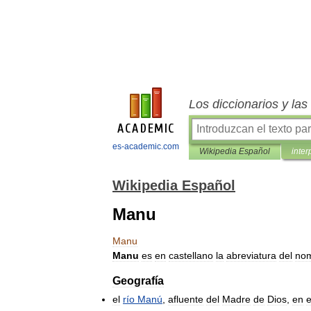
Los diccionarios y la
es-academic.com
Wikipedia Español
inter
Wikipedia Español
Manu
Manu
Manu
es
en
castellano
la
abreviatura
del
no
Geografía
el
río
Manú
,
afluente
del
Madre
de
Dios
,
en
e