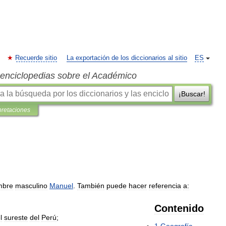
Recuerde sitio
La exportación de los diccionarios al sitio
ES
s enciclopedias sobre el Académico
¡Buscar!
pretaciones
mbre
masculino
Manuel
.
También
puede
hacer
referencia
a:
Contenido
l
sureste
del
Perú
;