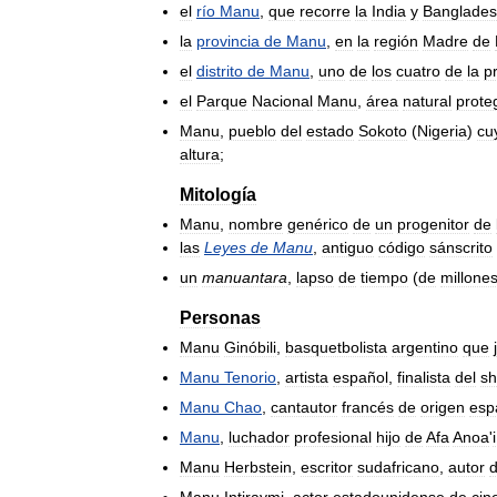
el
río
Manu
,
que
recorre
la
India
y
Banglade
la
provincia
de
Manu
,
en
la
región
Madre
de
el
distrito
de
Manu
,
uno
de
los
cuatro
de
la
p
el
Parque
Nacional
Manu
,
área
natural
prote
Manu
,
pueblo
del
estado
Sokoto
(
Nigeria
)
cu
altura
;
Mitología
Manu
,
nombre
genérico
de
un
progenitor
de
las
Leyes
de
Manu
,
antiguo
código
sánscrito
un
manuantara
,
lapso
de
tiempo
(
de
millone
Personas
Manu
Ginóbili
,
basquetbolista
argentino
que
Manu
Tenorio
,
artista
español
,
finalista
del
s
Manu
Chao
,
cantautor
francés
de
origen
esp
Manu
,
luchador
profesional
hijo
de
Afa
Anoa
'
i
Manu
Herbstein
,
escritor
sudafricano
,
autor