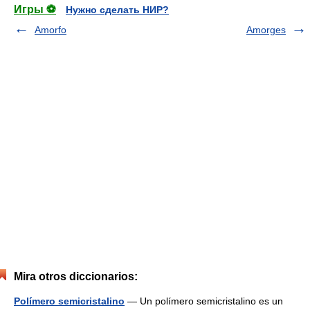
Игры ⚽
Нужно сделать НИР?
Amorfo
Amorges
Mira otros diccionarios:
Polímero semicristalino
— Un polímero semicristalino es un