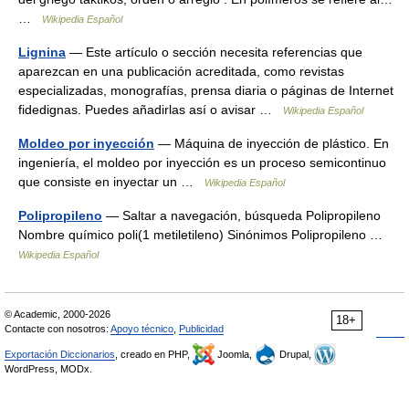
…
Wikipedia Español
Lignina
— Este artículo o sección necesita referencias que
aparezcan en una publicación acreditada, como revistas
especializadas, monografías, prensa diaria o páginas de Internet
fidedignas. Puedes añadirlas así o avisar …
Wikipedia Español
Moldeo por inyección
— Máquina de inyección de plástico. En
ingeniería, el moldeo por inyección es un proceso semicontinuo
que consiste en inyectar un …
Wikipedia Español
Polipropileno
— Saltar a navegación, búsqueda Polipropileno
Nombre químico poli(1 metiletileno) Sinónimos Polipropileno …
Wikipedia Español
© Academic, 2000-2026
18+
Contacte con nosotros:
Apoyo técnico
,
Publicidad
Exportación Diccionarios
, creado en PHP,
Joomla,
Drupal,
WordPress, MODx.