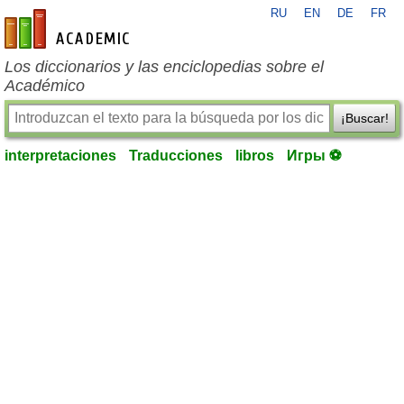
RU
EN
DE
FR
es-academic.com
Los diccionarios y las enciclopedias sobre el
Académico
¡Buscar!
interpretaciones
Traducciones
libros
Игры ⚽