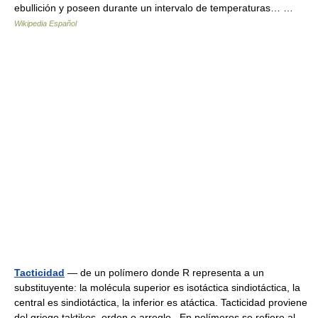
ebullición y poseen durante un intervalo de temperaturas… …
Wikipedia Español
Tacticidad
— de un polímero donde R representa a un
substituyente: la molécula superior es isotáctica sindiotáctica, la
central es sindiotáctica, la inferior es atáctica. Tacticidad proviene
del griego taktikos, orden o arreglo . En polímeros se refiere al…