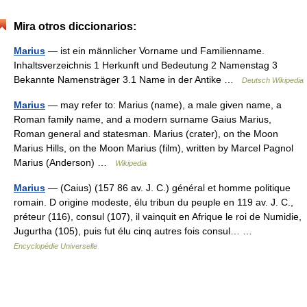
Mira otros diccionarios:
Marius
— ist ein männlicher Vorname und Familienname.
Inhaltsverzeichnis 1 Herkunft und Bedeutung 2 Namenstag 3
Bekannte Namensträger 3.1 Name in der Antike …
Deutsch Wikipedia
Marius
— may refer to: Marius (name), a male given name, a
Roman family name, and a modern surname Gaius Marius,
Roman general and statesman. Marius (crater), on the Moon
Marius Hills, on the Moon Marius (film), written by Marcel Pagnol
Marius (Anderson) …
Wikipedia
Marius
— (Caius) (157 86 av. J. C.) général et homme politique
romain. D origine modeste, élu tribun du peuple en 119 av. J. C.,
préteur (116), consul (107), il vainquit en Afrique le roi de Numidie,
Jugurtha (105), puis fut élu cinq autres fois consul… …
Encyclopédie Universelle