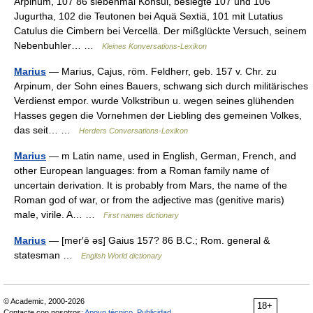
Arpinum, 107 86 siebenmal Konsul, besiegte 107 und 106
Jugurtha, 102 die Teutonen bei Aquä Sextiä, 101 mit Lutatius
Catulus die Cimbern bei Vercellä. Der mißglückte Versuch, seinem
Nebenbuhler… …
Kleines Konversations-Lexikon
Marius
— Marius, Cajus, röm. Feldherr, geb. 157 v. Chr. zu
Arpinum, der Sohn eines Bauers, schwang sich durch militärisches
Verdienst empor. wurde Volkstribun u. wegen seines glühenden
Hasses gegen die Vornehmen der Liebling des gemeinen Volkes,
das seit… …
Herders Conversations-Lexikon
Marius
— m Latin name, used in English, German, French, and
other European languages: from a Roman family name of
uncertain derivation. It is probably from Mars, the name of the
Roman god of war, or from the adjective mas (genitive maris)
male, virile. A… …
First names dictionary
Marius
— [mer′ē əs] Gaius 157? 86 B.C.; Rom. general &
statesman …
English World dictionary
© Academic, 2000-2026
18+
Contacte con nosotros:
Apoyo técnico
,
Publicidad