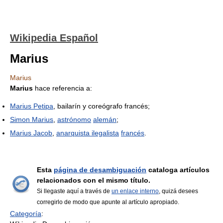
Wikipedia Español
Marius
Marius
Marius
hace referencia a:
Marius Petipa
, bailarín y coreógrafo francés;
Simon Marius
,
astrónomo
alemán
;
Marius Jacob
,
anarquista ilegalista
francés
.
Esta
página de desambiguación
cataloga artículos
relacionados con el mismo título.
Si llegaste aquí a través de
un enlace interno
, quizá desees
corregirlo de modo que apunte al artículo apropiado.
Categoría
: