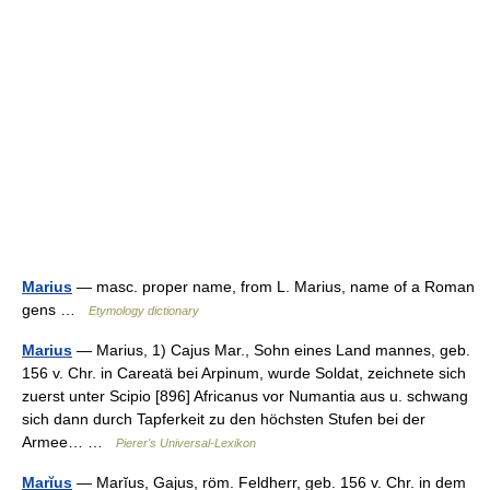
Marius
— masc. proper name, from L. Marius, name of a Roman
gens …
Etymology dictionary
Marius
— Marius, 1) Cajus Mar., Sohn eines Land mannes, geb.
156 v. Chr. in Careatä bei Arpinum, wurde Soldat, zeichnete sich
zuerst unter Scipio [896] Africanus vor Numantia aus u. schwang
sich dann durch Tapferkeit zu den höchsten Stufen bei der
Armee… …
Pierer's Universal-Lexikon
Marĭus
— Marĭus, Gajus, röm. Feldherr, geb. 156 v. Chr. in dem