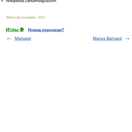
Wikipedia:Desambiguación
Wikimedia foundation
.
2010
.
Игры ⚽
Нужна курсовая?
Mariupol
Marius Barnard