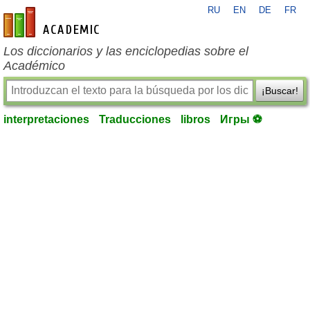
RU
EN
DE
FR
es-academic.com
Los diccionarios y las enciclopedias sobre el
Académico
¡Buscar!
interpretaciones
Traducciones
libros
Игры ⚽