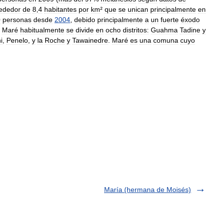
rededor
de
8
,
4
habitantes
por
km
²
que
se
unican
principalmente
en
0
personas
desde
2004
,
debido
principalmente
a
un
fuerte
éxodo
.
Maré
habitualmente
se
divide
en
ocho
distritos:
Guahma
Tadine
y
i
,
Penelo
,
y
la
Roche
y
Tawainedre
.
Maré
es
una
comuna
cuyo
María (hermana de Moisés)