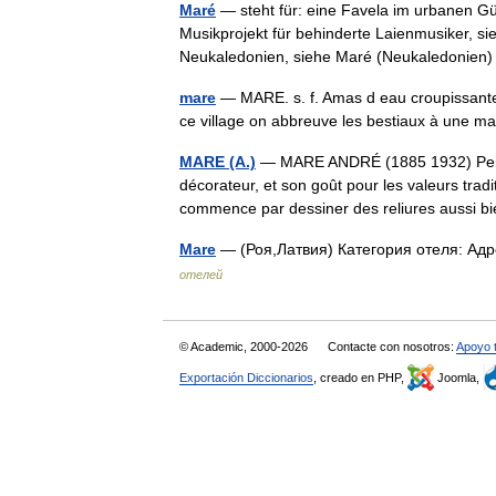
Maré
— steht für: eine Favela im urbanen Gür
Musikprojekt für behinderte Laienmusiker, sie
Neukaledonien, siehe Maré (Neukaledoni
mare
— MARE. s. f. Amas d eau croupissante,
ce village on abbreuve les bestiaux à une m
MARE (A.)
— MARE ANDRÉ (1885 1932) Peintre
décorateur, et son goût pour les valeurs tradit
commence par dessiner des reliures aussi
Mare
— (Роя,Латвия) Категория отеля: Адр
отелей
© Academic, 2000-2026
Contacte con nosotros:
Apoyo 
Exportación Diccionarios
, creado en PHP,
Joomla,