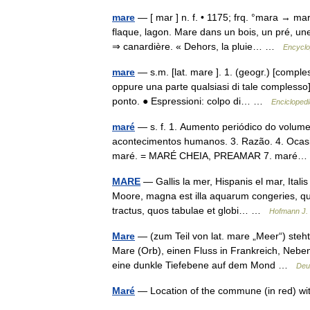
mare
— [ mar ] n. f. • 1175; frq. °mara → ma
flaque, lagon. Mare dans un bois, un pré, u
⇒ canardière. « Dehors, la pluie… …
Encyclo
mare
— s.m. [lat. mare ]. 1. (geogr.) [comples
oppure una parte qualsiasi di tale complesso] 
ponto. ● Espressioni: colpo di… …
Enciclopedia
maré
— s. f. 1. Aumento periódico do volume
acontecimentos humanos. 3. Razão. 4. Ocasião
maré. = MARÉ CHEIA, PREAMAR 7. mar
MARE
— Gallis la mer, Hispanis el mar, Ital
Moore, magna est illa aquarum congeries, qua
tractus, quos tabulae et globi… …
Hofmann J. 
Mare
— (zum Teil von lat. mare „Meer“) steht
Mare (Orb), einen Fluss in Frankreich, Nebenf
eine dunkle Tiefebene auf dem Mond …
Deu
Maré
— Location of the commune (in red) w