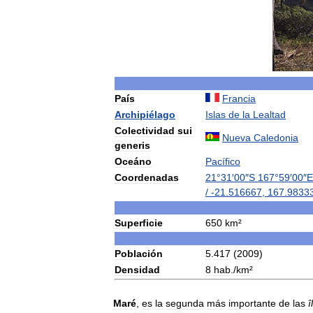
País
Francia
Archipiélago
Islas
de
la
Lealtad
Colectividad
sui
Nueva
Caledonia
generis
Oceáno
Pacífico
Coordenadas
21
°
31
′
00
″
S
167
°
59
′
00
″
E
/
-
21
.
516667
,
167
.
9833
Superficie
650
km
²
Población
5
.
417
(
2009
)
Densidad
8
hab
./
km
²
Maré
,
es
la
segunda
más
importante
de
las
î