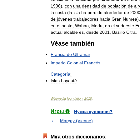
1996
),
con
una
densidad
de
población
de
al
la
costa
(
la
isla
ha
perdido
alrededor
de
200
de
jóvenes
trabajadores
hacia
Gran
Numea
)
en
el
oeste
,
Wabao
,
Medu
,
en
el
sudoeste
En
actual
alcalde
es
,
desde
2001
,
Basilio
Citra
.
Véase
también
Francia
de
Ultramar
Imperio
Colonial
Francés
Categoría
:
Islas
Loyauté
Wikimedia
foundation
.
2010
.
Игры ⚽
Нужна курсовая?
Marçay (Vienne)
Mira otros diccionarios: