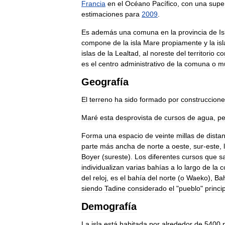
Francia
en
el
Océano
Pacífico
,
con
una
super
estimaciones
para
2009
.
Es
además
una
comuna
en
la
provincia
de
Is
compone
de
la
isla
Mare
propiamente
y
la
isl
islas
de
la
Lealtad
,
al
noreste
del
territorio
co
es
el
centro
administrativo
de
la
comuna
o
mu
Geografía
El
terreno
ha
sido
formado
por
construccion
Maré
esta
desprovista
de
cursos
de
agua
,
pe
Forma
una
espacio
de
veinte
millas
de
dista
parte
más
ancha
de
norte
a
oeste
,
sur
-
este
,
Boyer
(
sureste
).
Los
diferentes
cursos
que
s
individualizan
varias
bahías
a
lo
largo
de
la
c
del
reloj
,
es
el
bahía
del
norte
(
o
Waeko
),
Ba
siendo
Tadine
considerado
el
"
pueblo
"
princi
Demografía
La
isla
está
habitada
por
alrededor
de
5400