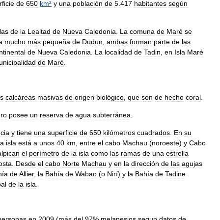
ficie
de
650
km
²
y
una
población
de
5
.
417
habitantes
según
las
de
la
Lealtad
de
Nueva
Caledonia
.
La
comuna
de
Maré
se
a
mucho
más
pequeña
de
Dudun
,
ambas
forman
parte
de
las
ntinental
de
Nueva
Caledonia
.
La
localidad
de
Tadin
,
en
Isla
Maré
nicipalidad
de
Maré
.
es
calcáreas
masivas
de
origen
biológico
,
que
son
de
hecho
coral
.
ro
posee
un
reserva
de
agua
subterránea
.
ncia
y
tiene
una
superficie
de
650
kilómetros
cuadrados
.
En
su
la
isla
está
a
unos
40
km
,
entre
el
cabo
Machau
(
noroeste
)
y
Cabo
alpican
el
perímetro
de
la
isla
como
las
ramas
de
una
estrella
osta
.
Desde
el
cabo
Norte
Machau
y
en
la
dirección
de
las
agujas
hía
de
Allier
,
la
Bahía
de
Wabao
(
o
Nirí
)
y
la
Bahía
de
Tadine
pal
de
la
isla
.
personas
en
2009
(
más
del
97
%
melanesios
segun
datos
de