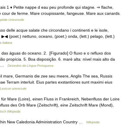
rais 1 ♦ Petite nappe d eau peu profonde qui stagne. ⇒ flache,
ne cour de ferme. Mare croupissante, fangeuse. Mare aux canards.
pédie Universelle
so delle acque salate che circondano i continenti e le isole,
▶◀ (poet.) nettuno, oceano, (poet.) onda, (lett.) pelago, (lett.)
 Italiana
 das águas do oceano. 2. [Figurado] O fluxo e o refluxo dos
 propícia. 5. Boa disposição. 6. maré alta: nível mais alto da
é… …
Dicionário da Língua Portuguesa
is il mare, Germanis die zee seu meere, Anglis The sea, Russis
e Terram interluit. Eius partes exstantiores sunt maximi eius
Lexicon universale
 für Mare (Loire), einen Fluss in Frankreich, Nebenfluss der Loire
luss des Orb Mare (Zeitschrift), eine Zeitschrift Mare (Mond),
tsch Wikipedia
ithin New Caledonia Administration Country …
Wikipedia