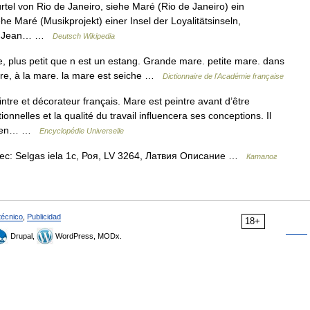
tel von Rio de Janeiro, siehe Maré (Rio de Janeiro) ein
he Maré (Musikprojekt) einer Insel der Loyalitätsinseln,
en) Jean… …
Deutsch Wikipedia
 plus petit que n est un estang. Grande mare. petite mare. dans
are, à la mare. la mare est seiche …
Dictionnaire de l'Académie française
 et décorateur français. Mare est peintre avant d’être
ionnelles et la qualité du travail influencera ses conceptions. Il
 bien… …
Encyclopédie Universelle
ес: Selgas iela 1c, Роя, LV 3264, Латвия Описание …
Каталог
técnico
,
Publicidad
18+
Drupal,
WordPress, MODx.