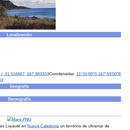
Localización
/
-
21
.
516667
,
167
.
983333
Coordenadas:
21
°
31
′
00
″
S
167
°
59
′
00
″
E
33
Geografía
Demografía
les
Loyauté
en
Nueva
Caledonia
un
territorio
de
ultramar
de