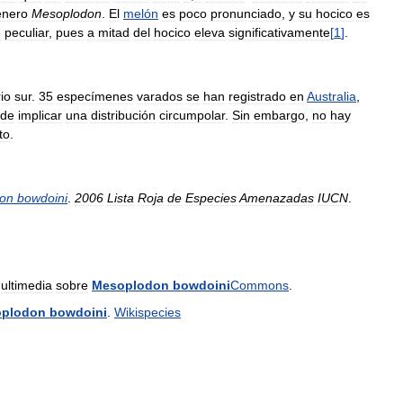
énero
Mesoplodon
.
El
melón
es
poco
pronunciado
,
y
su
hocico
es
e
peculiar
,
pues
a
mitad
del
hocico
eleva
significativamente
[
1
]
.
io
sur
.
35
especímenes
varados
se
han
registrado
en
Australia
,
de
implicar
una
distribución
circumpolar
.
Sin
embargo
,
no
hay
to
.
on
bowdoini
.
2006
Lista
Roja
de
Especies
Amenazadas
IUCN
.
ultimedia
sobre
Mesoplodon
bowdoini
Commons
.
plodon
bowdoini
.
Wikispecies