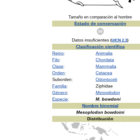
Tamaño
en
comparación
al
hombre
Estado
de
conservación
Datos
insuficientes
(
UICN
2
.
3
)
Clasificación
científica
Reino
:
Animalia
Filo
:
Chordata
Clase
:
Mammalia
Orden
:
Cetacea
Suborden:
Odontoceti
Familia
:
Ziphidae
Género
:
Mesoplodon
Especie
:
M
.
bowdoni
Nombre
binomial
Mesoplodon
bowdoini
Distribución