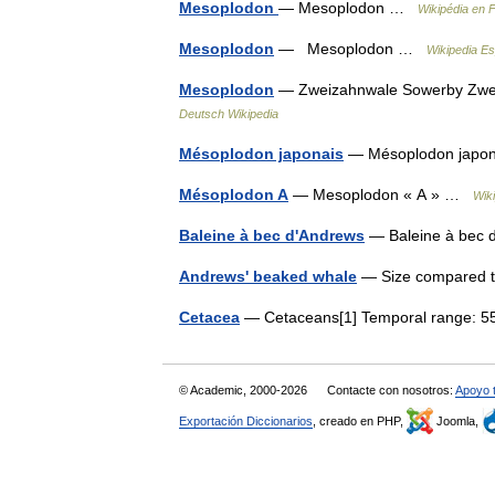
Mesoplodon
— Mesoplodon …
Wikipédia en 
Mesoplodon
— Mesoplodon …
Wikipedia E
Mesoplodon
— Zweizahnwale Sowerby Zwei
Deutsch Wikipedia
Mésoplodon japonais
— Mésoplodon jap
Mésoplodon A
— Mesoplodon « A » …
Wik
Baleine à bec d'Andrews
— Baleine à bec
Andrews' beaked whale
— Size compared t
Cetacea
— Cetaceans[1] Temporal range:
© Academic, 2000-2026
Contacte con nosotros:
Apoyo 
Exportación Diccionarios
, creado en PHP,
Joomla,