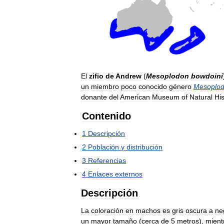
El
zifio
de
Andrew
(
Mesoplodon
bowdoini
un
miembro
poco
conocido
género
Mesoplo
donante
del
American
Museum
of
Natural
His
Contenido
1
Descripción
2
Población
y
distribución
3
Referencias
4
Enlaces
externos
Descripción
La
coloración
en
machos
es
gris
oscura
a
ne
un
mayor
tamaño
(
cerca
de
5
metros
),
mient