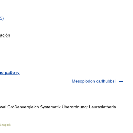
S
)
ación
ю работу
Mesoplodon carlhubbsi
al Größenvergleich Systematik Überordnung: Laurasiatheria
Français