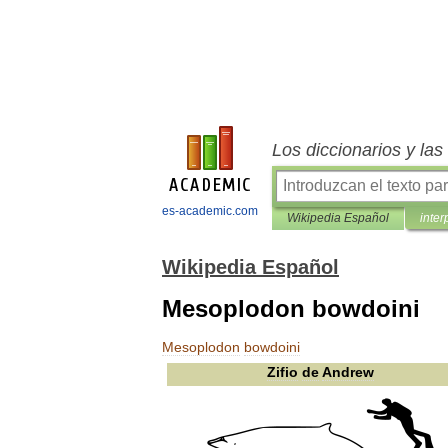
Los diccionarios y la
es-academic.com
Wikipedia Español
inter
Wikipedia Español
Mesoplodon bowdoini
Mesoplodon
bowdoini
Zifio
de
Andrew