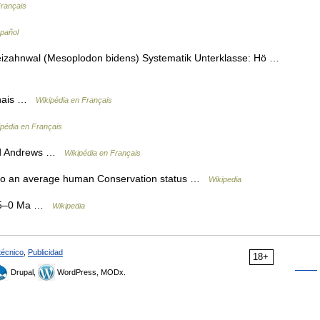
Français
spañol
zahnwal (Mesoplodon bidens) Systematik Unterklasse: Hö …
onais …
Wikipédia en Français
ipédia en Français
 d Andrews …
Wikipédia en Français
o an average human Conservation status …
Wikipedia
 55–0 Ma …
Wikipedia
técnico
,
Publicidad
18+
Drupal,
WordPress, MODx.