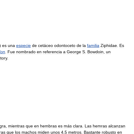
)
es
una
especie
de
cetáceo
odontoceto
de
la
familia
Ziphidae
.
Es
don
.
Fue
nombrado
en
referencia
a
George
S
.
Bowdoin
,
un
tory
.
gra
,
mientras
que
en
hembras
es
más
clara
.
Las
hemras
alcanzan
ras
que
los
machos
miden
unos
4
,
5
metros
.
Bastante
robusto
en