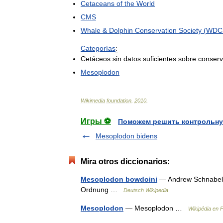
Cetaceans
of
the
World
CMS
Whale
&
Dolphin
Conservation
Society
(
WDC
Categorías
:
Cetáceos
sin
datos
suficientes
sobre
conserv
Mesoplodon
Wikimedia
foundation
.
2010
.
Игры ⚽
Поможем решить контрольну
Mesoplodon bidens
Mira otros diccionarios:
Mesoplodon bowdoini
— Andrew Schnabelw
Ordnung …
Deutsch Wikipedia
Mesoplodon
— Mesoplodon …
Wikipédia en 