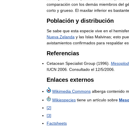
comparación
con
los
demás
miembros
del
g
corto
y
grueso
.
El
maxilar
inferior
es
bastant
Población
y
distribución
Se
sabe
que
esta
especie
vive
en
el
hemisfer
Nueva
Zelanda
y
las
Islas
Malvinas
;
esto
pue
avistamientos
confirmados
para
respaldar
es
Referencias
Cetacean
Specialist
Group
(
1996
).
Mesoplod
IUCN
2006
.
Consultado
el
12
/
5
/
2006
.
Enlaces
externos
Wikimedia
Commons
alberga
contenido
m
Wikiespecies
tiene
un
artículo
sobre
Meso
[
2
]
[
3
]
Factsheets