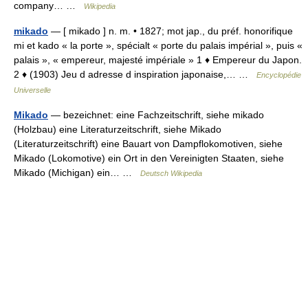
company… …
Wikipedia
mikado
— [ mikado ] n. m. • 1827; mot jap., du préf. honorifique
mi et kado « la porte », spécialt « porte du palais impérial », puis «
palais », « empereur, majesté impériale » 1 ♦ Empereur du Japon.
2 ♦ (1903) Jeu d adresse d inspiration japonaise,… …
Encyclopédie
Universelle
Mikado
— bezeichnet: eine Fachzeitschrift, siehe mikado
(Holzbau) eine Literaturzeitschrift, siehe Mikado
(Literaturzeitschrift) eine Bauart von Dampflokomotiven, siehe
Mikado (Lokomotive) ein Ort in den Vereinigten Staaten, siehe
Mikado (Michigan) ein… …
Deutsch Wikipedia