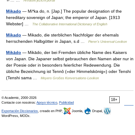
←… …
Hrvatski jezični portal
Mikado
— Mi*ka do, n. [Jap.] The popular designation of the
hereditary sovereign of Japan; the emperor of Japan. [1913
Webster] …
The Collaborative International Dictionary of English
Mikado
— Mikado, die sterblichen Nachfolger der ehemals
herrschenden Halbgötter in Japan, s.d …
Pierer's Universal-Lexikon
Mikādo
— Mikādo, der bei Fremden übliche Name des Kaisers
von Japan. Die Japaner selbst gebrauchen den Namen aber nur in
der Poesie oder in besonders feierlicher Redewendung. Die
übliche Bezeichnung ist Tennô (»der Himmelskönig«) oder Tenshi
(Tenshi sama …
Meyers Großes Konversations-Lexikon
© Academic, 2000-2026
18+
Contacte con nosotros:
Apoyo técnico
,
Publicidad
Exportación Diccionarios
, creado en PHP,
Joomla,
Drupal,
WordPress, MODx.