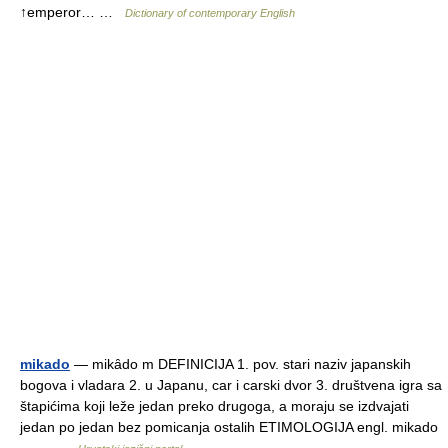
↑emperor… …
Dictionary of contemporary English
mikado
— mikȃdo m DEFINICIJA 1. pov. stari naziv japanskih
bogova i vladara 2. u Japanu, car i carski dvor 3. društvena igra sa
štapićima koji leže jedan preko drugoga, a moraju se izdvajati
jedan po jedan bez pomicanja ostalih ETIMOLOGIJA engl. mikado