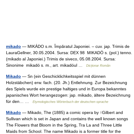
mikado
— MIKÁDO s.m. Împăratul Japoniei. – cuv. jap. Trimis de
LauraGellner, 30.05.2004. Sursa: DEX 98 MIKADÓ s. (pol.) tenno.
(mikado al Japoniei.) Trimis de siveco, 05.08.2004. Sursa:
Sinonime mikadó s. m., art. mikadóul …
Dicționar Român
Mikado
— Sn (ein Geschicklichkeitsspiel mit dünnen
Holzstäbchen) erw. fach. (20. Jh.) Entlehnung. Zur Bezeichnung
des Spiels wurde ein prestige haltiges und in Europa bekanntes
japanisches Wort herangezogen: jap. mikado, ältere Bezeichnung
für den… …
Etymologisches Wörterbuch der deutschen sprache
Mikado
— Mikado, The (1885) a comic opera by ↑Gilbert and
Sullivan which is set in Japan and contains the well known songs
The Flowers that Bloom in the Spring, Tra La and Three Little
Maids from School. The name Mikado is a former title for the