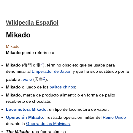
Wikipedia Español
Mikado
Mikado
Mikado
puede referirse a:
?
Mikado
(
御門 o 帝
)
, término obsoleto que se usaba para
denominar al
Emperador de Japón
y que ha sido sustituido por la
?
palabra
tennō
(
天皇
)
;
Mikado
o juego de los
palitos chinos
;
Mikado
, marca de producto alimenticio en forma de palito
recubierto de chocolate;
Locomotora Mikado
, un tipo de locomotora de vapor;
Operación Mikado
, frustrada operación militar del
Reino Unido
durante la
Guerra de las Malvinas
;
The Mikado
, una ópera cómica;