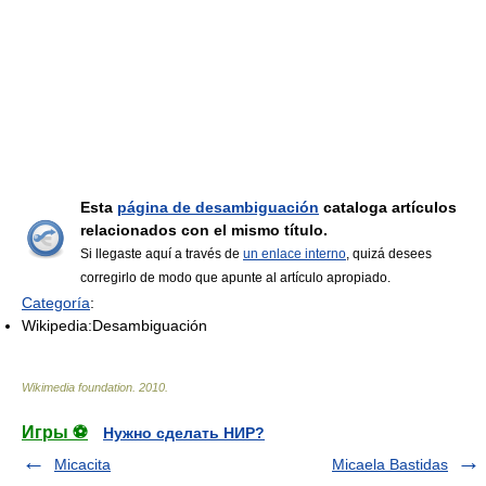
Esta
página de desambiguación
cataloga artículos
relacionados con el mismo título.
Si llegaste aquí a través de
un enlace interno
, quizá desees
corregirlo de modo que apunte al artículo apropiado.
Categoría
:
Wikipedia:Desambiguación
Wikimedia foundation
.
2010
.
Игры ⚽
Нужно сделать НИР?
Micacita
Micaela Bastidas