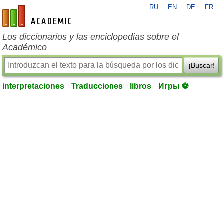
RU
EN
DE
FR
es-academic.com
Los diccionarios y las enciclopedias sobre el
Académico
¡Buscar!
interpretaciones
Traducciones
libros
Игры ⚽