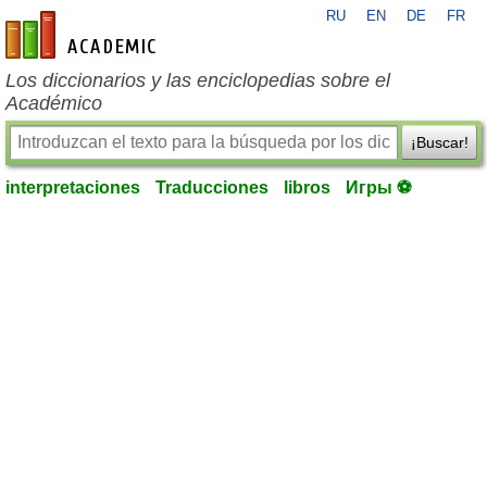
RU
EN
DE
FR
es-academic.com
Los diccionarios y las enciclopedias sobre el
Académico
¡Buscar!
interpretaciones
Traducciones
libros
Игры ⚽