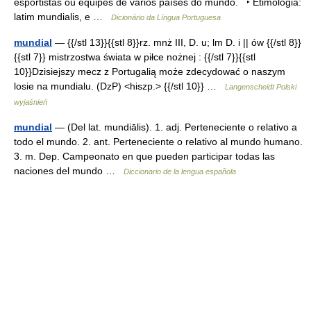
esportistas ou equipes de vários países do mundo. ‣ Etimologia:
latim mundialis, e …
Dicionário da Língua Portuguesa
mundial
— {{/stl 13}}{{stl 8}}rz. mnż III, D. u; lm D. i || ów {{/stl 8}}
{{stl 7}} mistrzostwa świata w piłce nożnej : {{/stl 7}}{{stl
10}}Dzisiejszy mecz z Portugalią może zdecydować o naszym
losie na mundialu. (DzP) <hiszp.> {{/stl 10}} …
Langenscheidt Polski
wyjaśnień
mundial
— (Del lat. mundiālis). 1. adj. Perteneciente o relativo a
todo el mundo. 2. ant. Perteneciente o relativo al mundo humano.
3. m. Dep. Campeonato en que pueden participar todas las
naciones del mundo …
Diccionario de la lengua española