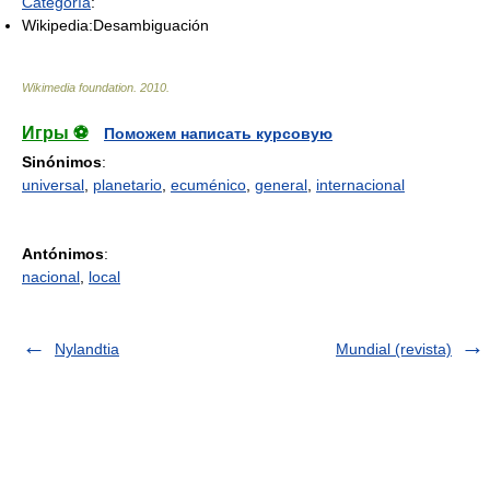
Categoría
:
Wikipedia:Desambiguación
Wikimedia foundation
.
2010
.
Игры ⚽
Поможем написать курсовую
Sinónimos
:
universal
,
planetario
,
ecuménico
,
general
,
internacional
Antónimos
:
nacional
,
local
Nylandtia
Mundial (revista)