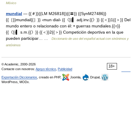
México
mundial
— {{＃}}{{LM M26818}}{{〓}} {{SynM27486}}
{{［}}mundial{{］}} ‹mun·dial› {{《}}▍ adj.inv.{{》}} {{＜}}1{{＞}} Del
mundo entero o relacionado con él: • guerras mundiales.{{○}}
{{《}}▍ s.m.{{》}} {{＜}}2{{＞}} Competición deportiva en la que
pueden participar… …
Diccionario de uso del español actual con sinónimos y
antónimos
© Academic, 2000-2026
18+
Contacte con nosotros:
Apoyo técnico
,
Publicidad
Exportación Diccionarios
, creado en PHP,
Joomla,
Drupal,
WordPress, MODx.