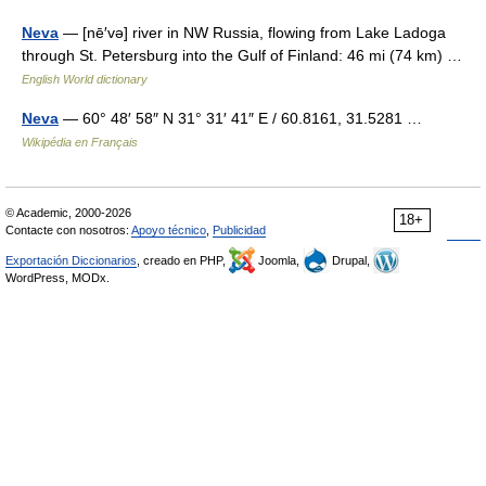
Neva
— [nē′və] river in NW Russia, flowing from Lake Ladoga
through St. Petersburg into the Gulf of Finland: 46 mi (74 km) …
English World dictionary
Neva
— 60° 48′ 58″ N 31° 31′ 41″ E / 60.8161, 31.5281 …
Wikipédia en Français
© Academic, 2000-2026
18+
Contacte con nosotros:
Apoyo técnico
,
Publicidad
Exportación Diccionarios
, creado en PHP,
Joomla,
Drupal,
WordPress, MODx.