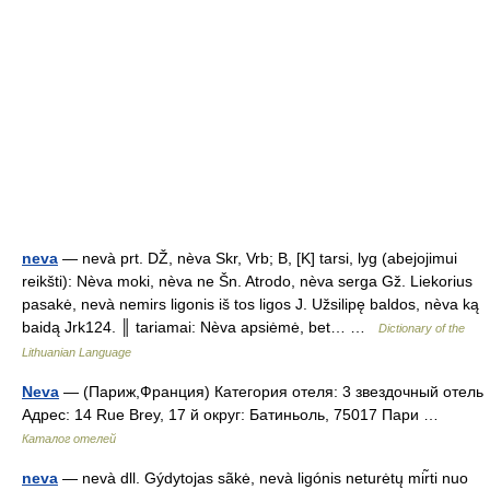
neva
— nevà prt. DŽ, nèva Skr, Vrb; B, [K] tarsi, lyg (abejojimui
reikšti): Nèva moki, nèva ne Šn. Atrodo, nèva serga Gž. Liekorius
pasakė, nevà nemirs ligonis iš tos ligos J. Užsilipę baldos, nèva ką
baidą Jrk124. ║ tariamai: Nèva apsiėmė, bet… …
Dictionary of the
Lithuanian Language
Neva
— (Париж,Франция) Категория отеля: 3 звездочный отель
Адрес: 14 Rue Brey, 17 й округ: Батиньоль, 75017 Пари …
Каталог отелей
neva
— nevà dll. Gýdytojas sãkė, nevà ligónis neturėtų mir̃ti nuo