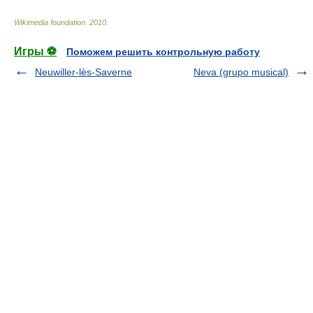
Wikimedia foundation
.
2010
.
Игры ⚽
Поможем решить контрольную работу
Neuwiller-lès-Saverne
Neva (grupo musical)