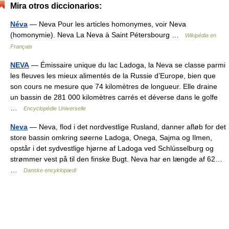
Mira otros diccionarios:
Néva
— Neva Pour les articles homonymes, voir Neva
(homonymie). Neva La Neva à Saint Pétersbourg …
Wikipédia en
Français
NEVA
— Émissaire unique du lac Ladoga, la Neva se classe parmi
les fleuves les mieux alimentés de la Russie d’Europe, bien que
son cours ne mesure que 74 kilomètres de longueur. Elle draine
un bassin de 281 000 kilomètres carrés et déverse dans le golfe
…
Encyclopédie Universelle
Neva
— Neva, flod i det nordvestlige Rusland, danner afløb for det
store bassin omkring søerne Ladoga, Onega, Sajma og Ilmen,
opstår i det sydvestlige hjørne af Ladoga ved Schlússelburg og
strømmer vest på til den finske Bugt. Neva har en længde af 62…
…
Danske encyklopædi