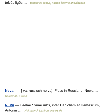
tokiõs ligõs …
Bendrinės lietuvių kalbos žodyno antraštynas
Neva
— [ va, russisch ne va], Fluss in Russland, Newa …
Universal-Lexikon
NEVA
— Caelae Syriae urbs, inter Capioliam et Damascum,
Antonin …
Hofmann J. Lexicon universale