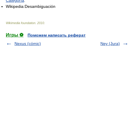
Categoría
:
Wikipedia:Desambiguación
Wikimedia foundation
.
2010
.
Игры ⚽
Поможем написать реферат
Nexus (cómic)
Ney (Jura)