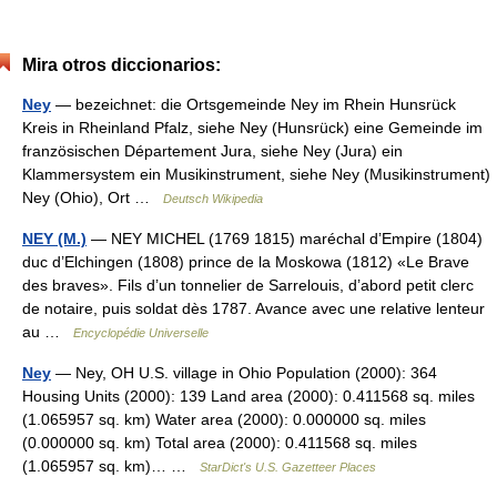
Mira otros diccionarios:
Ney
— bezeichnet: die Ortsgemeinde Ney im Rhein Hunsrück
Kreis in Rheinland Pfalz, siehe Ney (Hunsrück) eine Gemeinde im
französischen Département Jura, siehe Ney (Jura) ein
Klammersystem ein Musikinstrument, siehe Ney (Musikinstrument)
Ney (Ohio), Ort …
Deutsch Wikipedia
NEY (M.)
— NEY MICHEL (1769 1815) maréchal d’Empire (1804)
duc d’Elchingen (1808) prince de la Moskowa (1812) «Le Brave
des braves». Fils d’un tonnelier de Sarrelouis, d’abord petit clerc
de notaire, puis soldat dès 1787. Avance avec une relative lenteur
au …
Encyclopédie Universelle
Ney
— Ney, OH U.S. village in Ohio Population (2000): 364
Housing Units (2000): 139 Land area (2000): 0.411568 sq. miles
(1.065957 sq. km) Water area (2000): 0.000000 sq. miles
(0.000000 sq. km) Total area (2000): 0.411568 sq. miles
(1.065957 sq. km)… …
StarDict's U.S. Gazetteer Places