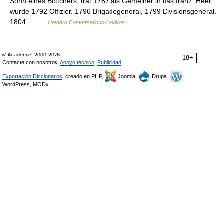
Sohn eines Böttchers, trat 1787 als Gemeiner in das franz. Heer,
wurde 1792 Offizier. 1796 Brigadegeneral, 1799 Divisionsgeneral.
1804… …
Herders Conversations-Lexikon
© Academic, 2000-2026
18+
Contacte con nosotros:
Apoyo técnico
,
Publicidad
Exportación Diccionarios
, creado en PHP,
Joomla,
Drupal,
WordPress, MODx.