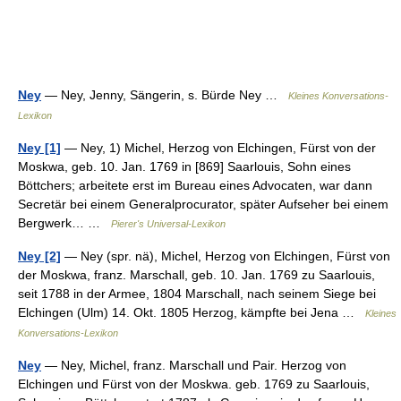
Ney
— Ney, Jenny, Sängerin, s. Bürde Ney …
Kleines Konversations-
Lexikon
Ney [1]
— Ney, 1) Michel, Herzog von Elchingen, Fürst von der
Moskwa, geb. 10. Jan. 1769 in [869] Saarlouis, Sohn eines
Böttchers; arbeitete erst im Bureau eines Advocaten, war dann
Secretär bei einem Generalprocurator, später Aufseher bei einem
Bergwerk… …
Pierer's Universal-Lexikon
Ney [2]
— Ney (spr. nä), Michel, Herzog von Elchingen, Fürst von
der Moskwa, franz. Marschall, geb. 10. Jan. 1769 zu Saarlouis,
seit 1788 in der Armee, 1804 Marschall, nach seinem Siege bei
Elchingen (Ulm) 14. Okt. 1805 Herzog, kämpfte bei Jena …
Kleines
Konversations-Lexikon
Ney
— Ney, Michel, franz. Marschall und Pair. Herzog von
Elchingen und Fürst von der Moskwa. geb. 1769 zu Saarlouis,