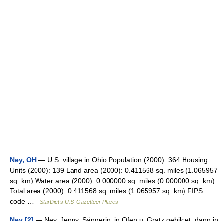
Ney, OH
— U.S. village in Ohio Population (2000): 364 Housing
Units (2000): 139 Land area (2000): 0.411568 sq. miles (1.065957
sq. km) Water area (2000): 0.000000 sq. miles (0.000000 sq. km)
Total area (2000): 0.411568 sq. miles (1.065957 sq. km) FIPS
code …
StarDict's U.S. Gazetteer Places
Ney [2]
— Ney, Jenny, Sängerin, in Ofen u. Gratz gebildet, dann in