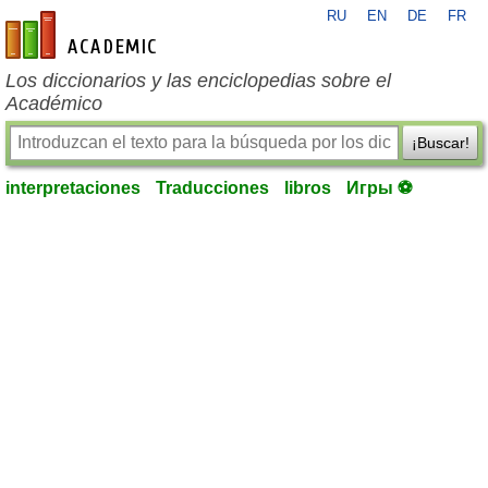
RU
EN
DE
FR
es-academic.com
Los diccionarios y las enciclopedias sobre el
Académico
¡Buscar!
interpretaciones
Traducciones
libros
Игры ⚽