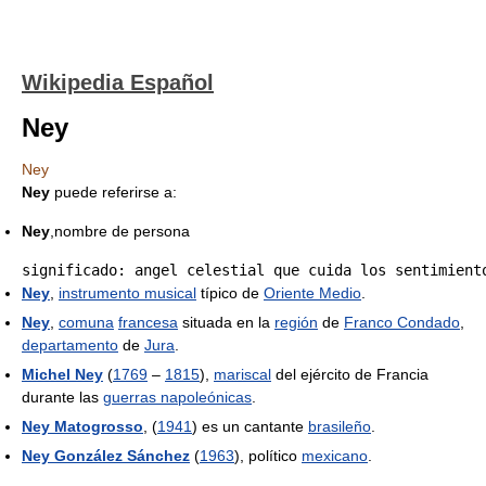
Wikipedia Español
Ney
Ney
Ney
puede referirse a:
Ney
,nombre de persona
Ney
,
instrumento musical
típico de
Oriente Medio
.
Ney
,
comuna
francesa
situada en la
región
de
Franco Condado
,
departamento
de
Jura
.
Michel Ney
(
1769
–
1815
),
mariscal
del ejército de Francia
durante las
guerras napoleónicas
.
Ney Matogrosso
, (
1941
) es un cantante
brasileño
.
Ney González Sánchez
(
1963
), político
mexicano
.