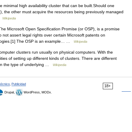
 minimal high availability cluster that can be built.Should one
m), the other must acquire the resources being previously managed
 …
Wikipedia
e Microsoft Open Specification Promise (or OSP), is a promise
 not assert legal rights over certain Microsoft patents on
hnologies.[1] The OSP is an example… …
Wikipedia
puter clusters run usually on physical computers. With the
ties of setting up different kinds of clusters. There are different
 on the type of underlying …
Wikipedia
técnico
,
Publicidad
18+
Drupal,
WordPress, MODx.