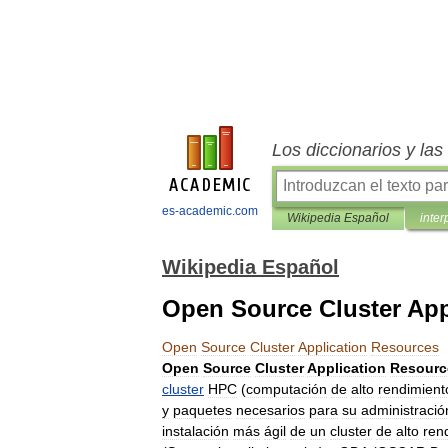
Los diccionarios y la
es-academic.com
Wikipedia Español
inter
Wikipedia Español
Open Source Cluster App
Open
Source
Cluster
Application
Resources
Open
Source
Cluster
Application
Resourc
cluster
HPC
(
computación
de
alto
rendimient
y
paquetes
necesarios
para
su
administració
instalación
más
ágil
de
un
cluster
de
alto
ren