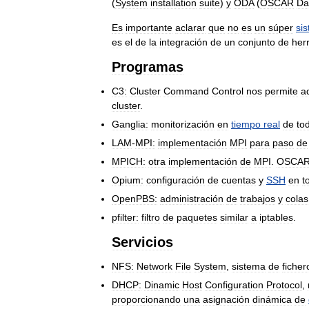
(
System
installation
suite
)
y
ODA
(
OSCAR
Da
Es
importante
aclarar
que
no
es
un
súper
si
es
el
de
la
integración
de
un
conjunto
de
her
Programas
C3:
Cluster
Command
Control
nos
permite
a
cluster
.
Ganglia:
monitorización
en
tiempo
real
de
to
LAM
-
MPI:
implementación
MPI
para
paso
de
MPICH:
otra
implementación
de
MPI
.
OSCA
Opium:
configuración
de
cuentas
y
SSH
en
t
OpenPBS:
administración
de
trabajos
y
colas
pfilter:
filtro
de
paquetes
similar
a
iptables
.
Servicios
NFS:
Network
File
System
,
sistema
de
ficher
DHCP:
Dinamic
Host
Configuration
Protocol
,
proporcionando
una
asignación
dinámica
de