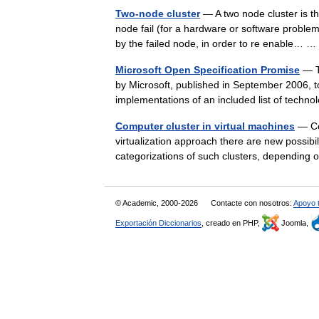
Two-node cluster
— A two node cluster is the
node fail (for a hardware or software proble
by the failed node, in order to re enable…
Microsoft Open Specification Promise
— Th
by Microsoft, published in September 2006, to
implementations of an included list of tec
Computer cluster in virtual machines
— Com
virtualization approach there are new possibili
categorizations of such clusters, depending
© Academic, 2000-2026
Contacte con nosotros:
Apoyo 
Exportación Diccionarios
, creado en PHP,
Joomla,