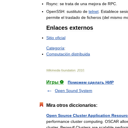
Rsync:
se
trata
de
una
mejora
de
RPC
.
OpenSSH:
sustituto
de
telnet
.
Establece
sesi
permite
el
traslado
de
ficheros
(
del
mismo
m
Enlaces
externos
Sitio
oficial
Categoría
:
Computación
distribuida
Wikimedia
foundation
.
2010
.
Игры ⚽
Поможем сделать НИР
Open Sound System
Mira otros diccionarios:
Open Source Cluster Application Resour
performance cluster computing. OSCAR allows
cluster. Beowulf Clusters are scalable per