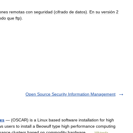
ones
remotas
con
seguridad
(
cifrado
de
datos
).
En
su
versión
2
odo
que
ftp
).
Open Source Security Information Management
ces
— (OSCAR) is a Linux based software installation for high
 users to install a Beowulf type high performance computing
formance clusters based on commodity hardware …
Wikipedia