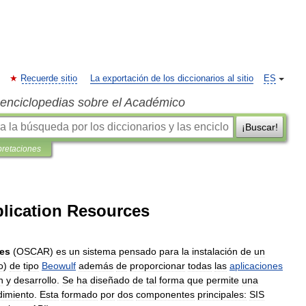
Recuerde sitio
La exportación de los diccionarios al sitio
ES
s enciclopedias sobre el Académico
¡Buscar!
pretaciones
lication Resources
es
(
OSCAR
)
es
un
sistema
pensado
para
la
instalación
de
un
o
)
de
tipo
Beowulf
además
de
proporcionar
todas
las
aplicaciones
n
y
desarrollo
.
Se
ha
diseñado
de
tal
forma
que
permite
una
dimiento
.
Esta
formado
por
dos
componentes
principales:
SIS