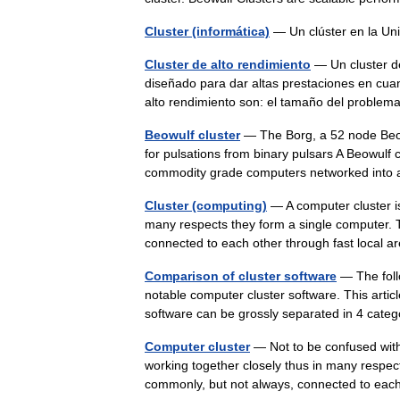
Cluster (informática)
— Un clúster en la Un
Cluster de alto rendimiento
— Un cluster de
diseñado para dar altas prestaciones en cuant
alto rendimiento son: el tamaño del proble
Beowulf cluster
— The Borg, a 52 node Beowu
for pulsations from binary pulsars A Beowulf c
commodity grade computers networked int
Cluster (computing)
— A computer cluster is
many respects they form a single computer. 
connected to each other through fast loca
Comparison of cluster software
— The foll
notable computer cluster software. This artic
software can be grossly separated in 4 cat
Computer cluster
— Not to be confused with 
working together closely thus in many respec
commonly, but not always, connected to e