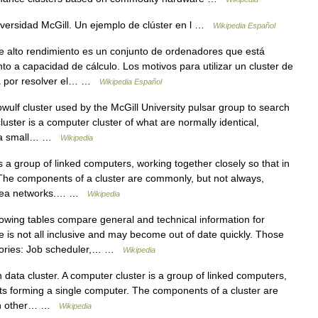
iversidad McGill. Un ejemplo de clúster en l …
Wikipedia Español
 alto rendimiento es un conjunto de ordenadores que está
o a capacidad de cálculo. Los motivos para utilizar un cluster de
ma por resolver el… …
Wikipedia Español
lf cluster used by the McGill University pulsar group to search
luster is a computer cluster of what are normally identical,
o a small… …
Wikipedia
 a group of linked computers, working together closely so that in
The components of a cluster are commonly, but not always,
l area networks.… …
Wikipedia
owing tables compare general and technical information for
le is not all inclusive and may become out of date quickly. Those
egories: Job scheduler,… …
Wikipedia
data cluster. A computer cluster is a group of linked computers,
ts forming a single computer. The components of a cluster are
ach other… …
Wikipedia