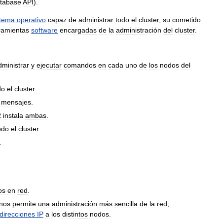
tabase
API
).
stema
operativo
capaz
de
administrar
todo
el
cluster
,
su
cometido
ramientas
software
encargadas
de
la
administración
del
cluster
.
dministrar
y
ejecutar
comandos
en
cada
uno
de
los
nodos
del
do
el
cluster
.
mensajes
.
R
instala
ambas
.
odo
el
cluster
.
.
os
en
red
.
nos
permite
una
administración
más
sencilla
de
la
red
,
direcciones
IP
a
los
distintos
nodos
.