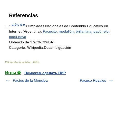
Referencias
a
b
c
d
e
↑
Olimpiadas Nacionales de Contenido Educativo en
Internet (Argentina),
Pacucito, medallón, brillantina, pacú reloj,
pacú-peva
Obtenido de "Pac%C3%BA"
Categoría:
Wikipedia:Desambiguación
Wikimedia foundation
.
2010
.
Игры ⚽
Поможем сделать НИР
Pactos de la Moncloa
Pacuco Rosales