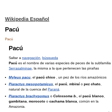
Wikipedia Español
Pacú
Pacú
Pacú
Saltar a
navegación
,
búsqueda
Pacú
es el nombre de varias especies de peces de la subfamilia
Serrasalminae
, la misma a la que pertenecen las pirañas
Myleus pacu
, el
pacú chico
, un pez de los ríos amazónicos
Piaractus mesopotamicus
, el
pacú
,
mbiraí
o
pez chato
,
natural de la cuenca del
Paraná
.
Piaractus brachypomus
o
Colossoma b.
, el
pacú blanco
,
gambitana
,
morocoto
o
cachama blanca
, común en la
Amazonia.