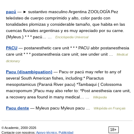
pacú
— ► sustantivo masculino Argentina ZOOLOGÍA Pez
teleósteo de cuerpo comprimido y alto, color pardo con
tonalidades plomizas y considerable tamaño, que habita en las
cuencas fluviales argentinas y es muy apreciado por su carne.
(Myleus.) * * * pacú… …
Enciclopedia Universal
PACU
— postanesthetic care unit * * * PACU abbr postanesthesia
care unit * * * postanesthesia care unit; see under unit …
Medical
dictionary
Pacu (disambiguation)
— Pacu or pacú may refer to any of
several South American fishes, including:* Piaractus
mesopotamicus (Paraná River pacu) *Tambaqui ( Colossoma
macropomum )Pacu may also refer to: *Post anesthesia care unit,
a recovery area found in many medical… …
Wikipedia
Pacu dente
— Myleus pacu Myleus pacu …
Wikipédia en Français
© Academic, 2000-2026
18+
Contacte con nosotros:
Apoyo técnico
,
Publicidad