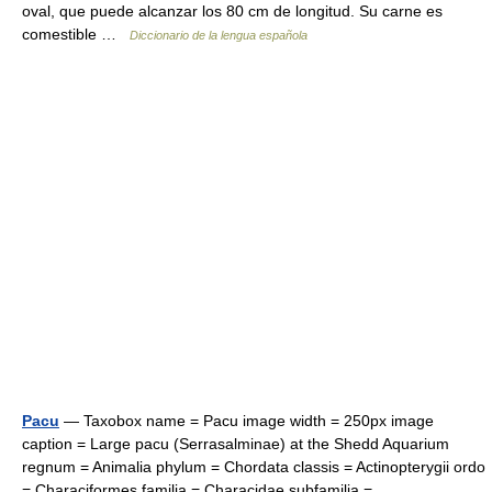
oval, que puede alcanzar los 80 cm de longitud. Su carne es
comestible …
Diccionario de la lengua española
Pacu
— Taxobox name = Pacu image width = 250px image
caption = Large pacu (Serrasalminae) at the Shedd Aquarium
regnum = Animalia phylum = Chordata classis = Actinopterygii ordo
= Characiformes familia = Characidae subfamilia =