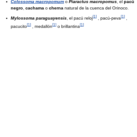
Colossoma macropomum
o
Piaractus macropomus
, el
pacú
negro
,
cachama
o
cherna
natural de la cuenca del Orinoco.
[
1
]
[
1
]
Mylossoma paraguayensis
, el pacú reloj
, pacú-peva
,
[
1
]
[
1
]
[
1
]
pacucito
, medallón
o brillantina