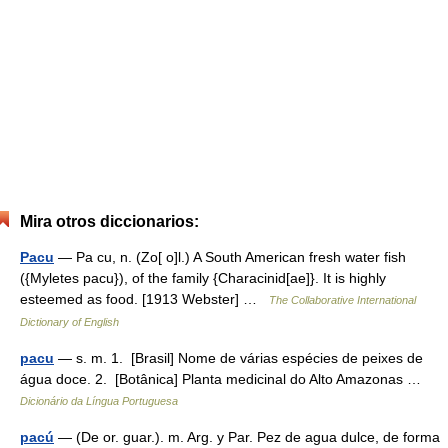
Mira otros diccionarios:
Pacu
— Pa cu, n. (Zo[ o]l.) A South American fresh water fish
({Myletes pacu}), of the family {Characinid[ae]}. It is highly
esteemed as food. [1913 Webster] …
The Collaborative International
Dictionary of English
pacu
— s. m. 1. [Brasil] Nome de várias espécies de peixes de
água doce. 2. [Botânica] Planta medicinal do Alto Amazonas …
Dicionário da Língua Portuguesa
pacú
— (De or. guar.). m. Arg. y Par. Pez de agua dulce, de forma