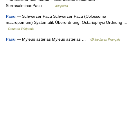
SerrasalminaePacu… …
Wikipedia
Pacu
— Schwarzer Pacu Schwarzer Pacu (Colossoma
macropomum) Systematik Überordnung: Ostariophysi Ordnung …
Deutsch Wikipedia
Pacu
— Myleus asterias Myleus asterias …
Wikipédia en Français