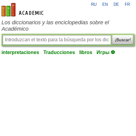
RU
EN
DE
FR
es-academic.com
Los diccionarios y las enciclopedias sobre el
Académico
¡Buscar!
interpretaciones
Traducciones
libros
Игры ⚽