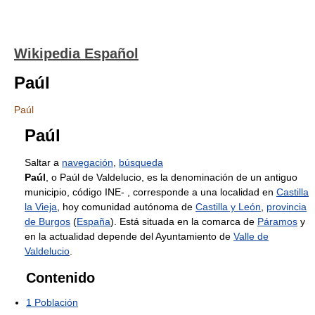
Wikipedia Español
Paúl
Paúl
Paúl
Saltar a
navegación
,
búsqueda
Paúl
, o Paúl de Valdelucio, es la denominación de un antiguo
municipio, código INE- , corresponde a una localidad en
Castilla
la Vieja
, hoy comunidad autónoma de
Castilla y León
,
provincia
de Burgos
(
España
). Está situada en la comarca de
Páramos
y
en la actualidad depende del Ayuntamiento de
Valle de
Valdelucio
.
Contenido
1
Población