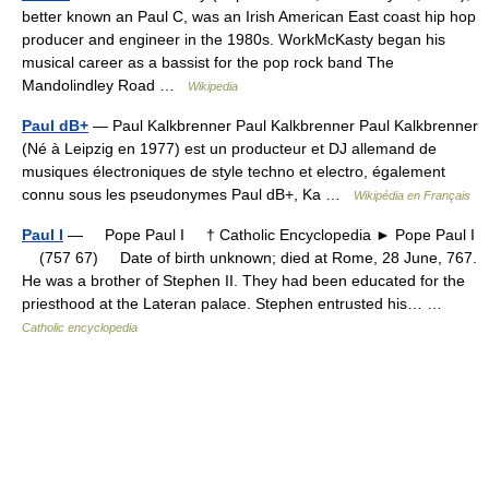
better known an Paul C, was an Irish American East coast hip hop
producer and engineer in the 1980s. WorkMcKasty began his
musical career as a bassist for the pop rock band The
Mandolindley Road …
Wikipedia
Paul dB+
— Paul Kalkbrenner Paul Kalkbrenner Paul Kalkbrenner
(Né à Leipzig en 1977) est un producteur et DJ allemand de
musiques électroniques de style techno et electro, également
connu sous les pseudonymes Paul dB+, Ka …
Wikipédia en Français
Paul I
— Pope Paul I † Catholic Encyclopedia ► Pope Paul I
(757 67) Date of birth unknown; died at Rome, 28 June, 767.
He was a brother of Stephen II. They had been educated for the
priesthood at the Lateran palace. Stephen entrusted his… …
Catholic encyclopedia