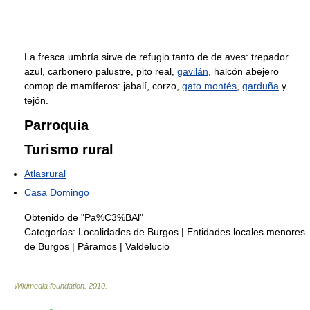
La fresca umbría sirve de refugio tanto de de aves: trepador
azul, carbonero palustre, pito real,
gavilán
, halcón abejero
comop de mamíferos: jabalí, corzo,
gato montés
,
garduña
y
tejón.
Parroquia
Turismo rural
Atlasrural
Casa Domingo
Obtenido de "Pa%C3%BAl"
Categorías:
Localidades de Burgos
|
Entidades locales menores
de Burgos
|
Páramos
|
Valdelucio
Wikimedia foundation
.
2010
.