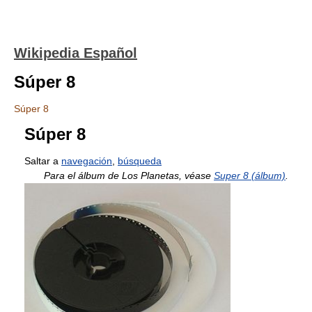
Wikipedia Español
Súper 8
Súper 8
Súper 8
Saltar a
navegación
,
búsqueda
Para el álbum de Los Planetas, véase
Super 8 (álbum)
.