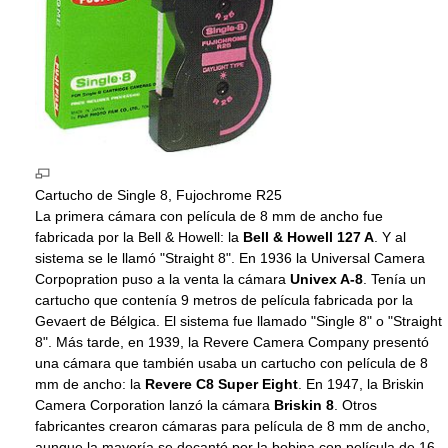
Cartucho de Single 8, Fujochrome R25
La primera cámara con película de 8 mm de ancho fue
fabricada por la Bell & Howell: la
Bell & Howell 127 A
. Y al
sistema se le llamó "Straight 8". En 1936 la Universal Camera
Corpopration puso a la venta la cámara
Univex A-8
. Tenía un
cartucho que contenía 9 metros de película fabricada por la
Gevaert de Bélgica. El sistema fue llamado "Single 8" o "Straight
8". Más tarde, en 1939, la Revere Camera Company presentó
una cámara que también usaba un cartucho con película de 8
mm de ancho: la
Revere C8 Super Eight
. En 1947, la Briskin
Camera Corporation lanzó la cámara
Briskin 8
. Otros
fabricantes crearon cámaras para película de 8 mm de ancho,
aunque la mayoría se decantó por la bobina con película de 16