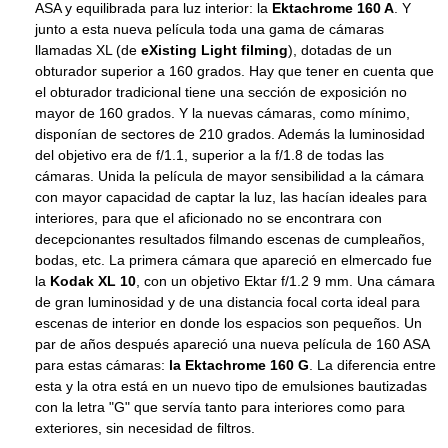
ASA y equilibrada para luz interior: la
Ektachrome 160 A
. Y
junto a esta nueva película toda una gama de cámaras
llamadas XL (de
eXisting Light filming
), dotadas de un
obturador superior a 160 grados. Hay que tener en cuenta que
el obturador tradicional tiene una sección de exposición no
mayor de 160 grados. Y la nuevas cámaras, como mínimo,
disponían de sectores de 210 grados. Además la luminosidad
del objetivo era de f/1.1, superior a la f/1.8 de todas las
cámaras. Unida la película de mayor sensibilidad a la cámara
con mayor capacidad de captar la luz, las hacían ideales para
interiores, para que el aficionado no se encontrara con
decepcionantes resultados filmando escenas de cumpleaños,
bodas, etc. La primera cámara que apareció en elmercado fue
la
Kodak XL 10
, con un objetivo Ektar f/1.2 9 mm. Una cámara
de gran luminosidad y de una distancia focal corta ideal para
escenas de interior en donde los espacios son pequeños. Un
par de años después apareció una nueva película de 160 ASA
para estas cámaras:
la Ektachrome 160 G
. La diferencia entre
esta y la otra está en un nuevo tipo de emulsiones bautizadas
con la letra "G" que servía tanto para interiores como para
exteriores, sin necesidad de filtros.