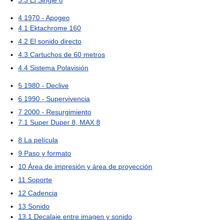
4
1970 - Apogeo
4.1
Ektachrome 160
4.2
El sonido directo
4.3
Cartuchos de 60 metros
4.4
Sistema Polavisión
5
1980 - Declive
6
1990 - Supervivencia
7
2000 - Resurgimiento
7.1
Super Duper 8, MAX 8
8
La película
9
Paso y formato
10
Área de impresión y área de proyección
11
Soporte
12
Cadencia
13
Sonido
13.1
Decalaje entre imagen y sonido