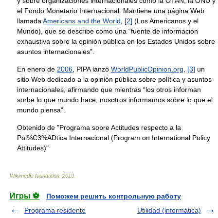
y sobre organizaciones internacionales como la OTAN, la ONU y
el Fondo Monetario Internacional. Mantiene una página Web
llamada
Americans and the World
,
[2]
(Los Americanos y el
Mundo), que se describe como una “fuente de información
exhaustiva sobre la opinión pública en los Estados Unidos sobre
asuntos internacionales”.
En enero de
2006
, PIPA lanzó
WorldPublicOpinion.org
,
[3]
un
sitio Web dedicado a la opinión pública sobre política y asuntos
internacionales, afirmando que mientras “los otros informan
sorbe lo que mundo hace, nosotros informamos sobre lo que el
mundo piensa”.
Obtenido de "Programa sobre Actitudes respecto a la
Pol%C3%ADtica Internacional (Program on International Policy
Attitudes)"
Wikimedia foundation
.
2010
.
Игры ⚽
Поможем решить контрольную работу
Programa residente
Utilidad (informática)