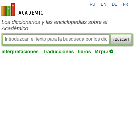
RU
EN
DE
FR
es-academic.com
Los diccionarios y las enciclopedias sobre el
Académico
¡Buscar!
interpretaciones
Traducciones
libros
Игры ⚽