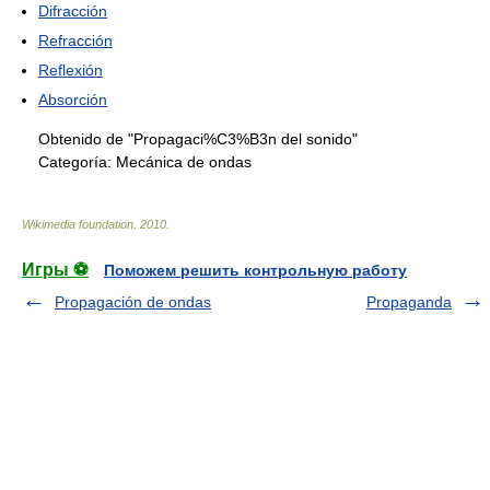
Difracción
Refracción
Reflexión
Absorción
Obtenido de "Propagaci%C3%B3n del sonido"
Categoría:
Mecánica de ondas
Wikimedia foundation
.
2010
.
Игры ⚽
Поможем решить контрольную работу
Propagación de ondas
Propaganda