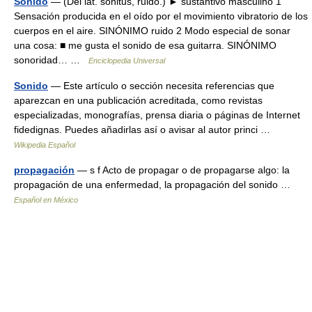
Sonido
— (Del lat. sonitus, ruido.) ► sustantivo masculino 1
Sensación producida en el oído por el movimiento vibratorio de los
cuerpos en el aire. SINÓNIMO ruido 2 Modo especial de sonar
una cosa: ■ me gusta el sonido de esa guitarra. SINÓNIMO
sonoridad… …
Enciclopedia Universal
Sonido
— Este artículo o sección necesita referencias que
aparezcan en una publicación acreditada, como revistas
especializadas, monografías, prensa diaria o páginas de Internet
fidedignas. Puedes añadirlas así o avisar al autor princi …
Wikipedia Español
propagación
— s f Acto de propagar o de propagarse algo: la
propagación de una enfermedad, la propagación del sonido …
Español en México