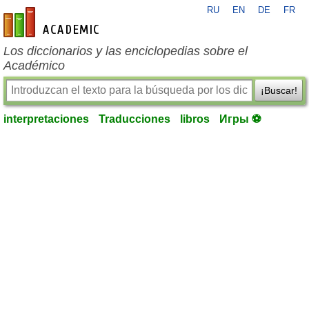
RU
EN
DE
FR
es-academic.com
Los diccionarios y las enciclopedias sobre el
Académico
¡Buscar!
interpretaciones
Traducciones
libros
Игры ⚽