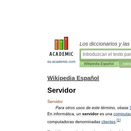
Los diccionarios y la
es-academic.com
Wikipedia Español
inter
Wikipedia Español
Servidor
Servidor
Para
otros
usos
de
este
término
,
véase
En
informática
,
un
servidor
es
una
computa
[
1
]
computadoras
denominadas
clientes
.