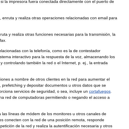
si
la
impresora
fuera
conectada
directamente
con
el
puerto
de
,
enruta
y
realiza
otras
operaciones
relacionadas
con
email
para
ruta
y
realiza
otras
funciones
necesarias
para
la
transmisión
,
la
fax
.
elacionadas
con
la
telefonía
,
como
es
la
de
contestador
istema
interactivo
para
la
respuesta
de
la
voz
,
almacenando
los
y
controlando
también
la
red
o
el
Internet
,
p
.
ej
.,
la
entrada
ciones
a
nombre
de
otros
clientes
en
la
red
para
aumentar
el
.,
prefetching
y
depositar
documentos
u
otros
datos
que
se
orciona
servicios
de
seguridad
,
o
sea
,
incluye
un
cortafuegos
.
na
red
de
computadoras
permitiendo
o
negando
el
acceso
a
a
las
líneas
de
módem
de
los
monitores
u
otros
canales
de
es
conecten
con
la
red
de
una
posición
remota
,
responde
petición
de
la
red
y
realiza
la
autentificación
necesaria
y
otros