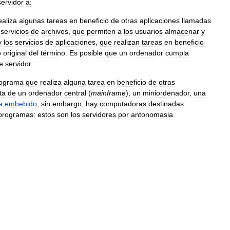
servidor
a:
ealiza
algunas
tareas
en
beneficio
de
otras
aplicaciones
llamadas
servicios
de
archivos
,
que
permiten
a
los
usuarios
almacenar
y
y
los
servicios
de
aplicaciones
,
que
realizan
tareas
en
beneficio
o
original
del
término
.
Es
posible
que
un
ordenador
cumpla
e
servidor
.
ograma
que
realiza
alguna
tarea
en
beneficio
de
otras
ta
de
un
ordenador
central
(
mainframe
),
un
miniordenador
,
una
a
embebido
;
sin
embargo
,
hay
computadoras
destinadas
programas:
estos
son
los
servidores
por
antonomasia
.