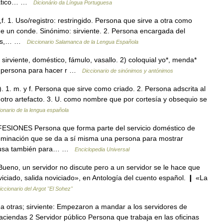
rmático… …
Dicionário da Língua Portuguesa
f. 1. Uso/registro: restringido. Persona que sirve a otra como
de un conde. Sinónimo: sirviente. 2. Persona encargada del
rmas,… …
Diccionario Salamanca de la Lengua Española
 sirviente, doméstico, fámulo, vasallo. 2) coloquial yo*, menda*
na persona para hacer r …
Diccionario de sinónimos y antónimos
is). 1. m. y f. Persona que sirve como criado. 2. Persona adscrita al
tro artefacto. 3. U. como nombre que por cortesía y obsequio se
ionario de la lengua española
SIONES Persona que forma parte del servicio doméstico de
ominación que se da a sí misma una persona para mostrar
 se usa también para… …
Enciclopedia Universal
ueno, un servidor no discute pero a un servidor se le hace que
viciado, salida noviciado», en Antología del cuento español. ❙ «La
iccionario del Argot "El Sohez"
a otras; sirviente: Empezaron a mandar a los servidores de
ciendas 2 Servidor público Persona que trabaja en las oficinas