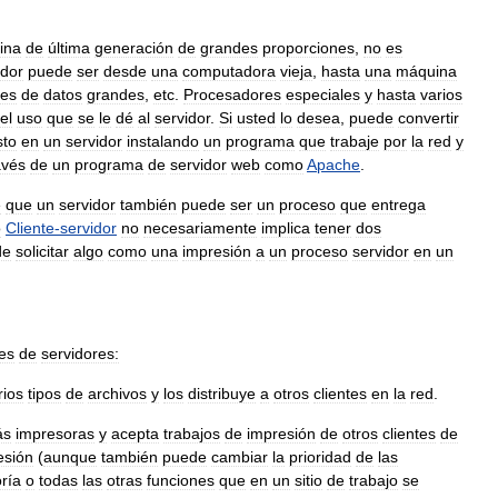
ina
de
última
generación
de
grandes
proporciones
,
no
es
idor
puede
ser
desde
una
computadora
vieja
,
hasta
una
máquina
es
de
datos
grandes
,
etc
.
Procesadores
especiales
y
hasta
varios
el
uso
que
se
le
dé
al
servidor
.
Si
usted
lo
desea
,
puede
convertir
sto
en
un
servidor
instalando
un
programa
que
trabaje
por
la
red
y
avés
de
un
programa
de
servidor
web
como
Apache
.
e
que
un
servidor
también
puede
ser
un
proceso
que
entrega
o
Cliente
-
servidor
no
necesariamente
implica
tener
dos
de
solicitar
algo
como
una
impresión
a
un
proceso
servidor
en
un
es
de
servidores:
rios
tipos
de
archivos
y
los
distribuye
a
otros
clientes
en
la
red
.
ás
impresoras
y
acepta
trabajos
de
impresión
de
otros
clientes
de
esión
(
aunque
también
puede
cambiar
la
prioridad
de
las
ría
o
todas
las
otras
funciones
que
en
un
sitio
de
trabajo
se