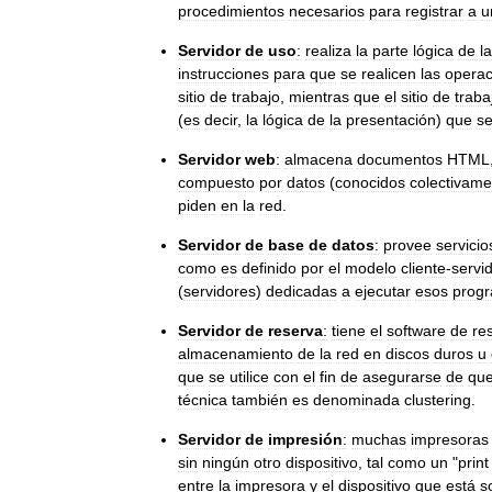
procedimientos
necesarios
para
registrar
a
u
Servidor
de
uso
:
realiza
la
parte
lógica
de
la
instrucciones
para
que
se
realicen
las
operac
sitio
de
trabajo
,
mientras
que
el
sitio
de
traba
(
es
decir
,
la
lógica
de
la
presentación
)
que
s
Servidor
web
:
almacena
documentos
HTML
compuesto
por
datos
(
conocidos
colectivame
piden
en
la
red
.
Servidor
de
base
de
datos
:
provee
servicio
como
es
definido
por
el
modelo
cliente
-
servi
(
servidores
)
dedicadas
a
ejecutar
esos
prog
Servidor
de
reserva
:
tiene
el
software
de
re
almacenamiento
de
la
red
en
discos
duros
u
que
se
utilice
con
el
fin
de
asegurarse
de
qu
técnica
también
es
denominada
clustering
.
Servidor
de
impresión
:
muchas
impresoras
sin
ningún
otro
dispositivo
,
tal
como
un
"
print
entre
la
impresora
y
el
dispositivo
que
está
s