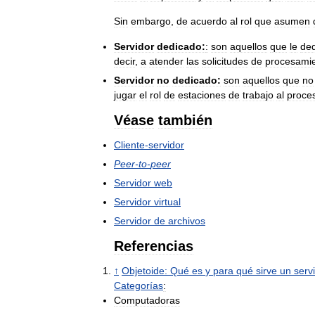
Sin
embargo
,
de
acuerdo
al
rol
que
asumen
Servidor
dedicado:
:
son
aquellos
que
le
de
decir
,
a
atender
las
solicitudes
de
procesami
Servidor
no
dedicado:
son
aquellos
que
no
jugar
el
rol
de
estaciones
de
trabajo
al
proce
Véase
también
Cliente
-
servidor
Peer
-
to
-
peer
Servidor
web
Servidor
virtual
Servidor
de
archivos
Referencias
↑
Objetoide:
Qué
es
y
para
qué
sirve
un
serv
Categorías
:
Computadoras