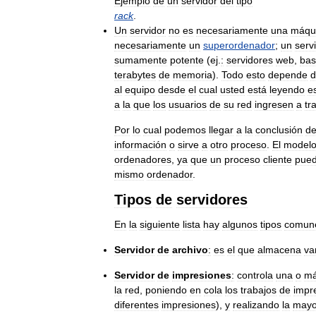
Ejemplo
de
un
servidor
del
tipo
rack
.
Un
servidor
no
es
necesariamente
una
máqu
necesariamente
un
superordenador
;
un
serv
sumamente
potente
(
ej
.
:
servidores
web
,
bas
terabytes
de
memoria
).
Todo
esto
depende
d
al
equipo
desde
el
cual
usted
está
leyendo
e
a
la
que
los
usuarios
de
su
red
ingresen
a
tr
Por
lo
cual
podemos
llegar
a
la
conclusión
d
información
o
sirve
a
otro
proceso
.
El
model
ordenadores
,
ya
que
un
proceso
cliente
pue
mismo
ordenador
.
Tipos
de
servidores
En
la
siguiente
lista
hay
algunos
tipos
comun
Servidor
de
archivo
:
es
el
que
almacena
va
Servidor
de
impresiones
:
controla
una
o
m
la
red
,
poniendo
en
cola
los
trabajos
de
impr
diferentes
impresiones
),
y
realizando
la
mayo