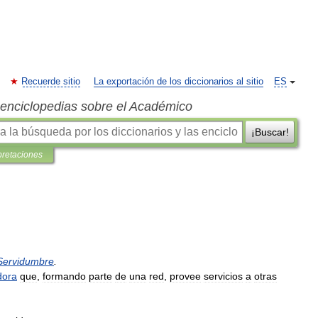
Recuerde sitio
La exportación de los diccionarios al sitio
ES
s enciclopedias sobre el Académico
¡Buscar!
pretaciones
Servidumbre
.
dora
que
,
formando
parte
de
una
red
,
provee
servicios
a
otras