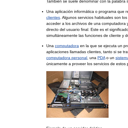
También
se
suele
denominar
con
la
palabra
Una
aplicación
informática
o
programa
que
r
clientes
.
Algunos
servicios
habituales
son
los
acceder
a
los
archivos
de
una
computadora
directo
del
usuario
final
.
Este
es
el
significad
simultáneamente
las
funciones
de
cliente
y
d
Una
computadora
en
la
que
se
ejecuta
un
pr
aplicaciones
llamadas
clientes
,
tanto
si
se
tra
computadora
personal
,
una
PDA
o
un
sistem
únicamente
a
proveer
los
servicios
de
estos