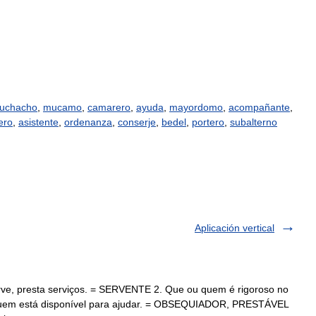
uchacho
,
mucamo
,
camarero
,
ayuda
,
mayordomo
,
acompañante
,
ero
,
asistente
,
ordenanza
,
conserje
,
bedel
,
portero
,
subalterno
Aplicación vertical
rve, presta serviços. = SERVENTE 2. Que ou quem é rigoroso no
quem está disponível para ajudar. = OBSEQUIADOR, PRESTÁVEL