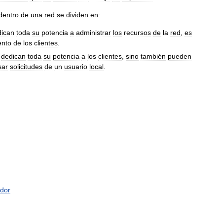
dentro
de
una
red
se
dividen
en:
dican
toda
su
potencia
a
administrar
los
recursos
de
la
red
,
es
ento
de
los
clientes
.
dedican
toda
su
potencia
a
los
clientes
,
sino
también
pueden
sar
solicitudes
de
un
usuario
local
.
idor