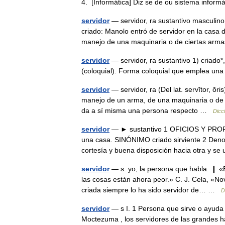
4. [Informática] Diz se de ou sistema info
servidor
— servidor, ra sustantivo masculino,
criado: Manolo entró de servidor en la casa 
manejo de una maquinaria o de ciertas a
servidor
— servidor, ra sustantivo 1) criado*,
(coloquial). Forma coloquial que emplea u
servidor
— servidor, ra (Del lat. servĭtor, ōr
manejo de un arma, de una maquinaria o de o
da a sí misma una persona respecto …
Dicc
servidor
— ► sustantivo 1 OFICIOS Y PROFE
una casa. SINÓNIMO criado sirviente 2 Den
cortesía y buena disposición hacia otra y
servidor
— s. yo, la persona que habla. ❙ «B
las cosas están ahora peor.» C. J. Cela, «No
criada siempre lo ha sido servidor de… …
D
servidor
— s I. 1 Persona que sirve o ayuda 
Moctezuma , los servidores de las grandes ha