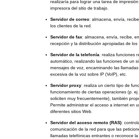
realizaría
para
lograr
una
tarea
de
impresión
impresora
del
sitio
de
trabajo
.
Servidor
de
correo
:
almacena
,
envía
,
recibe
los
clientes
de
la
red
.
Servidor
de
fax
:
almacena
,
envía
,
recibe
,
en
recepción
y
la
distribución
apropiadas
de
los
Servidor
de
la
telefonía
:
realiza
funciones
r
automático
,
realizando
las
funciones
de
un
s
mensajes
de
voz
,
encaminando
las
llamadas
excesiva
de
la
voz
sobre
IP
(
VoIP
),
etc
.
Servidor
proxy
:
realiza
un
cierto
tipo
de
fun
funcionamiento
de
ciertas
operaciones
(
p
.
ej
soliciten
muy
frecuentemente
),
también
prop
Permite
administrar
el
acceso
a
internet
en
u
diferentes
sitios
Web
.
Servidor
del
acceso
remoto
(
RAS
)
:
control
comunicación
de
la
red
para
que
las
peticion
llamadas
telefónicas
entrantes
o
reconoce
la