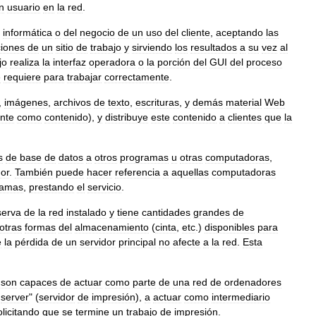
n
usuario
en
la
red
.
informática
o
del
negocio
de
un
uso
del
cliente
,
aceptando
las
iones
de
un
sitio
de
trabajo
y
sirviendo
los
resultados
a
su
vez
al
jo
realiza
la
interfaz
operadora
o
la
porción
del
GUI
del
proceso
e
requiere
para
trabajar
correctamente
.
,
imágenes
,
archivos
de
texto
,
escrituras
,
y
demás
material
Web
nte
como
contenido
),
y
distribuye
este
contenido
a
clientes
que
la
s
de
base
de
datos
a
otros
programas
u
otras
computadoras
,
dor
.
También
puede
hacer
referencia
a
aquellas
computadoras
ramas
,
prestando
el
servicio
.
serva
de
la
red
instalado
y
tiene
cantidades
grandes
de
otras
formas
del
almacenamiento
(
cinta
,
etc
.)
disponibles
para
e
la
pérdida
de
un
servidor
principal
no
afecte
a
la
red
.
Esta
son
capaces
de
actuar
como
parte
de
una
red
de
ordenadores
server
" (
servidor
de
impresión
),
a
actuar
como
intermediario
olicitando
que
se
termine
un
trabajo
de
impresión
.