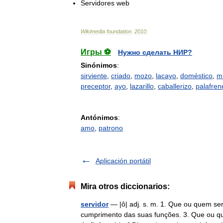
Servidores
web
Wikimedia
foundation
.
2010
.
Игры ⚽
Нужно сделать НИР?
Sinónimos
:
sirviente
,
criado
,
mozo
,
lacayo
,
doméstico
,
m
preceptor
,
ayo
,
lazarillo
,
caballerizo
,
palafren
Antónimos
:
amo
,
patrono
Aplicación portátil
Mira otros diccionarios:
servidor
— |ô| adj. s. m. 1. Que ou quem se
cumprimento das suas funções. 3. Que ou 