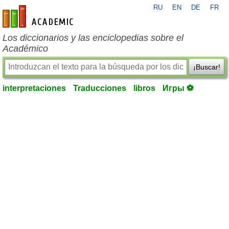
RU
EN
DE
FR
es-academic.com
Los diccionarios y las enciclopedias sobre el
Académico
¡Buscar!
interpretaciones
Traducciones
libros
Игры ⚽