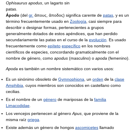
Ophisaurus apodus
, un lagarto sin
patas.
Ápodo
(del
gr.
ἄπους, ἄποδος) significa carente de
patas
, y es un
término frecuentemente usado en
Zoología
, casi siempre para
describir o designar formas, pertenecientes a grupos
generalmente dotados de estos apéndices, que han perdido
secundariamente las patas en el curso de la
evolución
. Es usado
frecuentemente como
epíteto
específico
en los nombres
científicos de especies, concordando gramaticalmente con el
nombre de género, como
apodus
(masculino) o
apoda
(femenino).
Apoda
es también un nombre sistemático con varios usos:
Es un sinónimo obsoleto de
Gymnophiona
, un
orden
de la
clase
Amphibia
, cuyos miembros son conocidos en castellano como
cecilias.
Es el nombre de un
género
de mariposas de la
familia
Limacodidae
.
Los vencejos pertenecen al género
Apus
, que proviene de la
misma raíz
griega
.
Existe además un género de hongos
ascomicetes
llamado