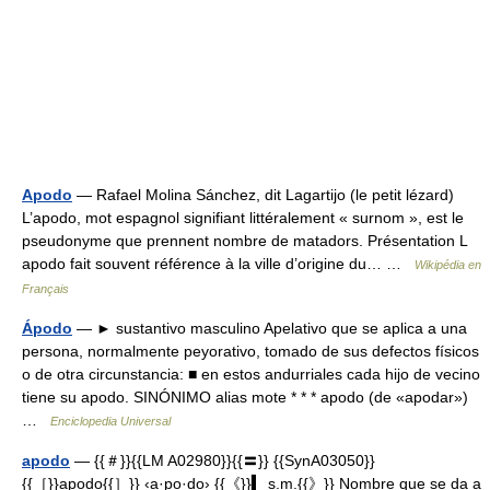
Apodo
— Rafael Molina Sánchez, dit Lagartijo (le petit lézard)
L’apodo, mot espagnol signifiant littéralement « surnom », est le
pseudonyme que prennent nombre de matadors. Présentation L
apodo fait souvent référence à la ville d’origine du… …
Wikipédia en
Français
Ápodo
— ► sustantivo masculino Apelativo que se aplica a una
persona, normalmente peyorativo, tomado de sus defectos físicos
o de otra circunstancia: ■ en estos andurriales cada hijo de vecino
tiene su apodo. SINÓNIMO alias mote * * * apodo (de «apodar»)
…
Enciclopedia Universal
apodo
— {{＃}}{{LM A02980}}{{〓}} {{SynA03050}}
{{［}}apodo{{］}} ‹a·po·do› {{《}}▍ s.m.{{》}} Nombre que se da a