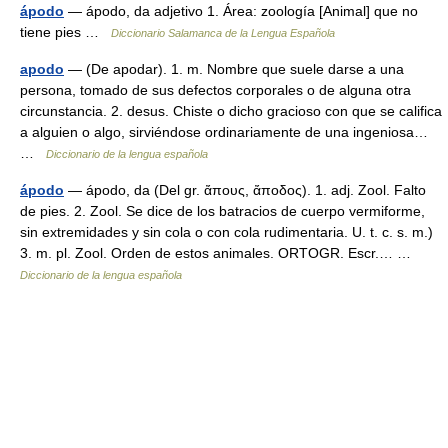
ápodo
— ápodo, da adjetivo 1. Área: zoología [Animal] que no
tiene pies …
Diccionario Salamanca de la Lengua Española
apodo
— (De apodar). 1. m. Nombre que suele darse a una
persona, tomado de sus defectos corporales o de alguna otra
circunstancia. 2. desus. Chiste o dicho gracioso con que se califica
a alguien o algo, sirviéndose ordinariamente de una ingeniosa…
…
Diccionario de la lengua española
ápodo
— ápodo, da (Del gr. ἄπους, ἄποδος). 1. adj. Zool. Falto
de pies. 2. Zool. Se dice de los batracios de cuerpo vermiforme,
sin extremidades y sin cola o con cola rudimentaria. U. t. c. s. m.)
3. m. pl. Zool. Orden de estos animales. ORTOGR. Escr.… …
Diccionario de la lengua española