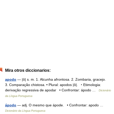
Mira otros diccionarios:
apodo
— |ô| s. m. 1. Alcunha afrontosa. 2. Zombaria, gracejo.
3. Comparação chistosa. • Plural: apodos |ô|. ‣ Etimologia:
derivação regressiva de apodar • Confrontar: ápodo …
Dicionário
da Língua Portuguesa
ápodo
— adj. O mesmo que ápode. • Confrontar: apodo …
Dicionário da Língua Portuguesa