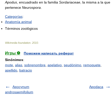
Apodus
, encuadrado en la familia
Sordariaceae
, la misma a la que
pertenece
Neurospora
.
Categorías
:
Anatomía animal
Términos zoológicos
Wikimedia foundation
.
2010
.
Игры ⚽
Поможем написать реферат
Sinónimos
:
mote
,
alias
,
sobrenombre
,
apelativo
,
seudónimo
,
remoquete
,
apellido
,
batracio
Apocynum
Apodaca
androsaemifolium