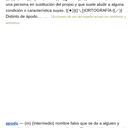
una persona en sustitución del propio y que suele aludir a alguna
condición o característica suyas. {{★}}{{＼}}ORTOGRAFÍA:{{／}}
Distinto de ápodo.… …
Diccionario de uso del español actual con sinónimos y
antónimos
apodo
— (m) (Intermedio) nombre falso que se da a alguien y