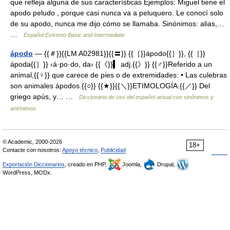
que refleja alguna de sus características Ejemplos: Miguel tiene el
apodo peludo , porque casi nunca va a peluquero. Le conocí solo
de su apodo, nunca me dijo cómo se llamaba. Sinónimos: alias,…
…
Español Extremo Basic and Intermediate
ápodo
— {{＃}}{{LM A02981}}{{〓}} {{［}}ápodo{{］}}, {{［}}
ápoda{{］}} ‹á·po·do, da› {{《}}▍ adj.{{》}} {{♂}}Referido a un
animal,{{♀}} que carece de pies o de extremidades: • Las culebras
son animales ápodos.{{○}} {{★}}{{＼}}ETIMOLOGÍA:{{／}} Del
griego apús, y… …
Diccionario de uso del español actual con sinónimos y
antónimos
© Academic, 2000-2026
18+
Contacte con nosotros:
Apoyo técnico
,
Publicidad
Exportación Diccionarios
, creado en PHP,
Joomla,
Drupal,
WordPress, MODx.