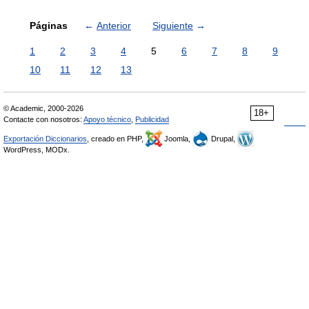
Páginas
←
Anterior
Siguiente
→
1
2
3
4
5
6
7
8
9
10
11
12
13
© Academic, 2000-2026
18+
Contacte con nosotros:
Apoyo técnico
,
Publicidad
Exportación Diccionarios
, creado en PHP,
Joomla,
Drupal,
WordPress, MODx.