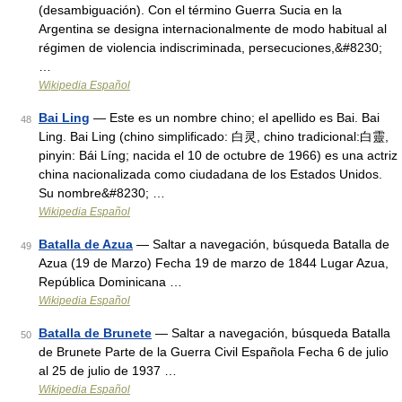
(desambiguación). Con el término Guerra Sucia en la
Argentina se designa internacionalmente de modo habitual al
régimen de violencia indiscriminada, persecuciones,&#8230;
…
Wikipedia Español
Bai Ling
— Este es un nombre chino; el apellido es Bai. Bai
48
Ling. Bai Ling (chino simplificado: 白灵, chino tradicional:白靈,
pinyin: Bái Líng; nacida el 10 de octubre de 1966) es una actriz
china nacionalizada como ciudadana de los Estados Unidos.
Su nombre&#8230; …
Wikipedia Español
Batalla de Azua
— Saltar a navegación, búsqueda Batalla de
49
Azua (19 de Marzo) Fecha 19 de marzo de 1844 Lugar Azua,
República Dominicana …
Wikipedia Español
Batalla de Brunete
— Saltar a navegación, búsqueda Batalla
50
de Brunete Parte de la Guerra Civil Española Fecha 6 de julio
al 25 de julio de 1937 …
Wikipedia Español