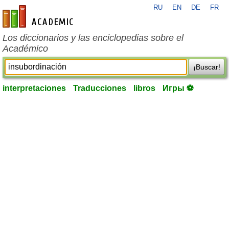
RU
EN
DE
FR
es-academic.com
Los diccionarios y las enciclopedias sobre el
Académico
¡Buscar!
interpretaciones
Traducciones
libros
Игры ⚽