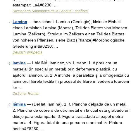
estampar: La&#8230; …
Diccionario Salamanca de la Lengua Española
Lamina
— bezeichnet: Lamina (Geologie), kleinste Einheit
7
eines Laminites Lamina (Moose), Teil des Blattes von Moosen
Lamina (Zellkern), Struktur im Zellkern einen Teil des Blattes
von höheren Pflanzen, siehe Blatt (Pflanze)#Morphologische
Gliederung in&#8230; …
Deutsch Wikipedia
lamina
— LAMINÁ, laminez, vb. I. tranz. 1. A prelucra un
8
material (în special un metal) prin deformare plastică, cu
ajutorul laminorului. 2. A întinde, a paraleliza şi a omogeniza cu
laminorul fibrele textile în procesul de filare în vederea toarcerii
lor …
Dicționar Român
lámina
— (Del lat. lamĭna). 1. f. Plancha delgada de un metal.
9
2. Plancha de cobre o de otro metal en la cual está grabado un
dibujo para estamparlo. 3. Figura trasladada al papel u otra
materia. 4. Figura total de una persona o animal. 5. Pintura
hecha&#8230; …