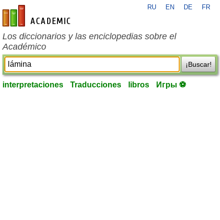
RU
EN
DE
FR
es-academic.com
Los diccionarios y las enciclopedias sobre el
Académico
¡Buscar!
interpretaciones
Traducciones
libros
Игры ⚽