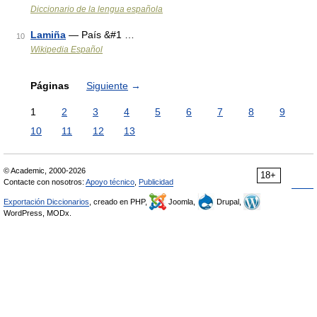
Diccionario de la lengua española
Lamiña
— País &#1 …
10
Wikipedia Español
Páginas
Siguiente
→
1
2
3
4
5
6
7
8
9
10
11
12
13
© Academic, 2000-2026
18+
Contacte con nosotros:
Apoyo técnico
,
Publicidad
Exportación Diccionarios
, creado en PHP,
Joomla,
Drupal,
WordPress, MODx.