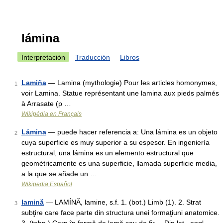
lámina
Interpretación
Traducción
Libros
Lamiña
— Lamina (mythologie) Pour les articles homonymes,
1
voir Lamina. Statue représentant une lamina aux pieds palmés
à Arrasate (p …
Wikipédia en Français
Lámina
— puede hacer referencia a: Una lámina es un objeto
2
cuya superficie es muy superior a su espesor. En ingeniería
estructural, una lámina es un elemento estructural que
geométricamente es una superficie, llamada superficie media,
a la que se añade un …
Wikipedia Español
lamină
— LAMÍNĂ, lamine, s.f. 1. (bot.) Limb (1). 2. Strat
3
subţire care face parte din structura unei formaţiuni anatomice.