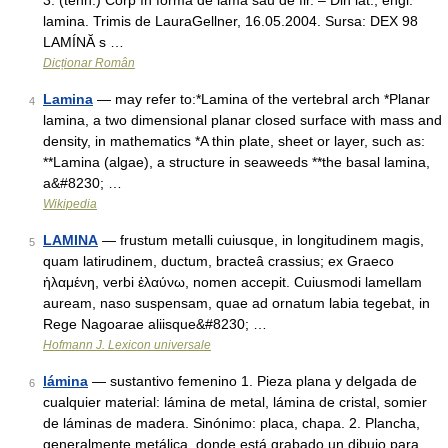
3. (tehn.) Corp în formă de lamă sau de fir. – Din lat., engl.
lamina. Trimis de LauraGellner, 16.05.2004. Sursa: DEX 98
LAMÍNĂ s …
Dicționar Român
Lamina
— may refer to:*Lamina of the vertebral arch *Planar
4
lamina, a two dimensional planar closed surface with mass and
density, in mathematics *A thin plate, sheet or layer, such as:
**Lamina (algae), a structure in seaweeds **the basal lamina,
a&#8230; …
Wikipedia
LAMINA
— frustum metalli cuiusque, in longitudinem magis,
5
quam latirudinem, ductum, bracteâ crassius; ex Graeco
ἠλαμένη, verbi ἐλαύνω, nomen accepit. Cuiusmodi lamellam
auream, naso suspensam, quae ad ornatum labia tegebat, in
Rege Nagoarae aliisque&#8230; …
Hofmann J. Lexicon universale
lámina
— sustantivo femenino 1. Pieza plana y delgada de
6
cualquier material: lámina de metal, lámina de cristal, somier
de láminas de madera. Sinónimo: placa, chapa. 2. Plancha,
generalmente metálica, donde está grabado un dibujo para