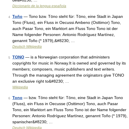
de&#8230; …
Diccionario de la lengua española
Toño
— Tono bzw. Tōno steht für: Tōno, eine Stadt in Japan
4
Tono (Fluss), ein Fluss in Oecussi Ambeno (Osttimor) Tono,
auch Pasar Tono, ein Marktort am Fluss Tono Tono ist der
Name folgender Personen: Antonio Rodríguez Martínez,
genannt Toño (* 1979),&#8230; …
Deutsch Wikipedia
TONO
— is a Norwegian corporation that administers
5
copyrights for music in Norway.It is owned and governed by its
members; composers, music publishers and text writers.
Through the managing agreement the originators give TONO
an exclusive right to&#8230; …
Wikipedia
Tono
— bzw. Tōno steht für: Tōno, eine Stadt in Japan Tono
6
(Fluss), ein Fluss in Oecusse (Osttimor) Tono, auch Pasar
Tono, ein Marktort am Fluss Tono Tono ist der Name folgender
Personen: Antonio Rodríguez Martínez, genannt Toño (* 1979),
spanischer&#8230; …
Deutsch Wikipedia