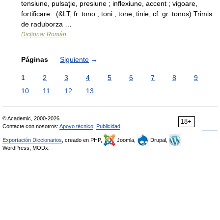
tensiune, pulsaţie, presiune ; inflexiune, accent ; vigoare,
fortificare . (&LT; fr. tono , toni , tone, tinie, cf. gr. tonos) Trimis
de raduborza …
Dicționar Român
Páginas
Siguiente
→
1
2
3
4
5
6
7
8
9
10
11
12
13
© Academic, 2000-2026
18+
Contacte con nosotros:
Apoyo técnico
,
Publicidad
Exportación Diccionarios
, creado en PHP,
Joomla,
Drupal,
WordPress, MODx.