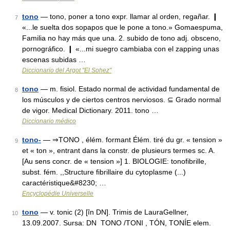
tono
— tono, poner a tono expr. llamar al orden, regañar. ❙
7
«...le suelta dos sopapos que le pone a tono.» Gomaespuma,
Familia no hay más que una. 2. subido de tono adj. obsceno,
pornográfico. ❙ «...mi suegro cambiaba con el zapping unas
escenas subidas …
Diccionario del Argot "El Sohez"
tono
— m. fisiol. Estado normal de actividad fundamental de
8
los músculos y de ciertos centros nerviosos. ⊆ Grado normal
de vigor. Medical Dictionary. 2011. tono …
Diccionario médico
tono-
— ⇒TONO , élém. formant Élém. tiré du gr. « tension »
9
et « ton », entrant dans la constr. de plusieurs termes sc. A.
[Au sens concr. de « tension »] 1. BIOLOGIE: tonofibrille,
subst. fém. ,,Structure fibrillaire du cytoplasme (...)
caractéristique&#8230; …
Encyclopédie Universelle
tono
— v. tonic (2) [în DN]. Trimis de LauraGellner,
10
13.09.2007. Sursa: DN TONO /TONI , TÓN, TONÍE elem.