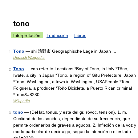
tono
Interpretación
Traducción
Libros
Tōno
— shi 遠野市 Geographische Lage in Japan …
1
Deutsch Wikipedia
Tono
— can refer to:Locations *Bay of Tono, in Italy *Tōno,
2
Iwate, a city in Japan *Tōnō, a region of Gifu Prefecture, Japan
*Tono, Washington, a town in Washington, USAPeople *Tono
Folguera, a producer *Toño Bicicleta, a Puerto Rican criminal
*Tono&#8230; …
Wikipedia
tono
— (Del lat. tonus, y este del gr. τόνος, tensión). 1. m.
3
Cualidad de los sonidos, dependiente de su frecuencia, que
permite ordenarlos de graves a agudos. 2. Inflexión de la voz y
modo particular de decir algo, según la intención o el estado