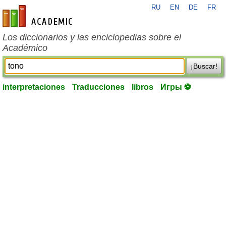
RU
EN
DE
FR
es-academic.com
Los diccionarios y las enciclopedias sobre el
Académico
¡Buscar!
interpretaciones
Traducciones
libros
Игры ⚽