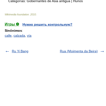
Categorías:
Gobernantes de Asia antigua
|
Hunos
Wikimedia foundation
.
2010
.
Игры ⚽
Нужно решить контрольную?
Sinónimos
:
calle
,
calzada
,
vía
Ru Yi Bang
Rua (Moimenta da Beira)