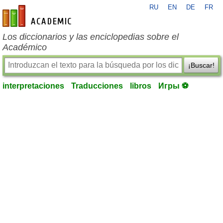
RU
EN
DE
FR
es-academic.com
Los diccionarios y las enciclopedias sobre el
Académico
¡Buscar!
interpretaciones
Traducciones
libros
Игры ⚽