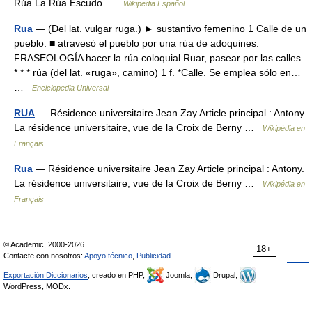
Rúa La Rúa Escudo …
Wikipedia Español
Rua
— (Del lat. vulgar ruga.) ► sustantivo femenino 1 Calle de un
pueblo: ■ atravesó el pueblo por una rúa de adoquines.
FRASEOLOGÍA hacer la rúa coloquial Ruar, pasear por las calles.
* * * rúa (del lat. «ruga», camino) 1 f. *Calle. Se emplea sólo en…
…
Enciclopedia Universal
RUA
— Résidence universitaire Jean Zay Article principal : Antony.
La résidence universitaire, vue de la Croix de Berny …
Wikipédia en
Français
Rua
— Résidence universitaire Jean Zay Article principal : Antony.
La résidence universitaire, vue de la Croix de Berny …
Wikipédia en
Français
© Academic, 2000-2026
18+
Contacte con nosotros:
Apoyo técnico
,
Publicidad
Exportación Diccionarios
, creado en PHP,
Joomla,
Drupal,
WordPress, MODx.