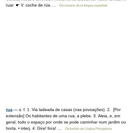
ruar. ☛ V. coche de rúa …
Diccionario de la lengua española
rua
— s. f. 1. Via ladeada de casas (nas povoações). 2. [Por
extensão] Os habitantes de uma rua; a plebe. 3. Aleia, e, em
geral, todo o espaço por onde se pode caminhar num jardim ou
horta. • interj. 4. Gire! fora! …
Dicionário da Língua Portuguesa