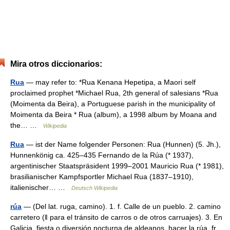
Mira otros diccionarios:
Rua
— may refer to: *Rua Kenana Hepetipa, a Maori self
proclaimed prophet *Michael Rua, 2th general of salesians *Rua
(Moimenta da Beira), a Portuguese parish in the municipality of
Moimenta da Beira * Rua (album), a 1998 album by Moana and
the… …
Wikipedia
Rua
— ist der Name folgender Personen: Rua (Hunnen) (5. Jh.),
Hunnenkönig ca. 425–435 Fernando de la Rúa (* 1937),
argentinischer Staatspräsident 1999–2001 Mauricio Rua (* 1981),
brasilianischer Kampfsportler Michael Rua (1837–1910),
italienischer… …
Deutsch Wikipedia
rúa
— (Del lat. ruga, camino). 1. f. Calle de un pueblo. 2. camino
carretero (ǁ para el tránsito de carros o de otros carruajes). 3. En
Galicia, fiesta o diversión nocturna de aldeanos. hacer la rúa. fr.