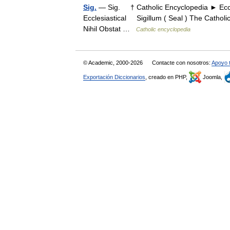
Sig.
— Sig. † Catholic Encyclopedia ► Eccle
Ecclesiastical Sigillum ( Seal ) The Cathol
Nihil Obstat …
Catholic encyclopedia
© Academic, 2000-2026
Contacte con nosotros:
Apoyo 
Exportación Diccionarios
, creado en PHP,
Joomla,