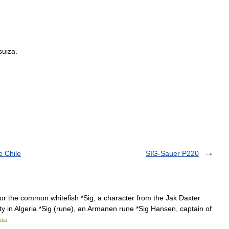
suiza
.
e Chile
SIG-Sauer P220
or the common whitefish *Sig, a character from the Jak Daxter
ity in Algeria *Sig (rune), an Armanen rune *Sig Hansen, captain of
dia