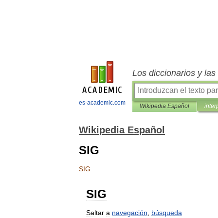
Los diccionarios y la
es-academic.com
Wikipedia Español
inter
Wikipedia Español
SIG
SIG
SIG
Saltar
a
navegación
,
búsqueda