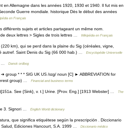
t en Allemagne dans les années 1920, 1930 et 1940. Il fut mis en
a Seconde Guerre mondiale. historique Dès le début des années
ipédia en Français
 différents sujets et articles partageant un même nom.
de deux lettres > Sigles de trois lettres …
Wikipédia en Français
 (220 km), qui se perd dans la plaine du Sig (céréales, vigne,
mmé autref. Saint Denis du Sig (66 000 hab.) …
Encyclopédie Universelle
sig …
Dansk ordbog
up ➔ group * * * SIG UK US /sɪɡ/ noun [C] ► ABBREVIATION for
terest group) …
Financial and business terms
oot]151a. See {Sink}, v. t.] Urine. [Prov. Eng.] [1913 Webster] …
The
ore 3. Signori …
English World dictionary
tura, que significa etiquétese según la prescripción . Diccionario
a Salud, Ediciones Hancourt, S.A. 1999 …
Diccionario médico