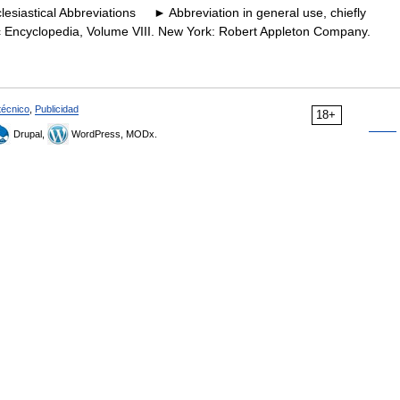
siastical Abbreviations ► Abbreviation in general use, chiefly
ic Encyclopedia, Volume VIII. New York: Robert Appleton Company.
técnico
,
Publicidad
18+
Drupal,
WordPress, MODx.