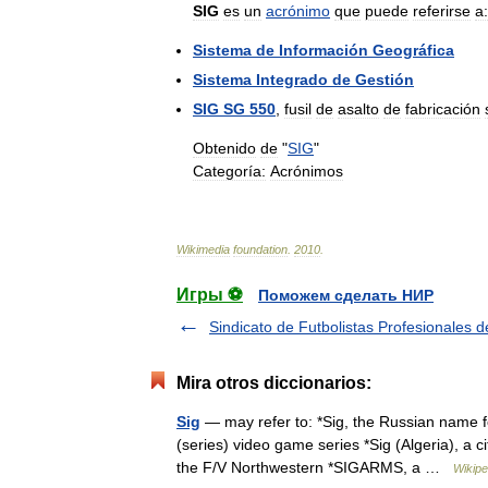
SIG
es
un
acrónimo
que
puede
referirse
a:
Sistema
de
Información
Geográfica
Sistema
Integrado
de
Gestión
SIG
SG
550
,
fusil
de
asalto
de
fabricación
Obtenido
de
"
SIG
"
Categoría:
Acrónimos
Wikimedia
foundation
.
2010
.
Игры ⚽
Поможем сделать НИР
Sindicato de Futbolistas Profesionales d
Mira otros diccionarios:
Sig
— may refer to: *Sig, the Russian name f
(series) video game series *Sig (Algeria), a c
the F/V Northwestern *SIGARMS, a …
Wikipe