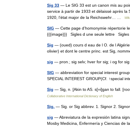
Sig 33
— Le SIG 33 est un canon mis au poin
service à partir de 1933 et délaissé après l
1920, l’état major de la Reichswehr… …
Wik
SIG
— Cette page d’homonymie répertorie les
{{{image}}} Sigles d une seule lettre Sigles 
Sig
— (oued) cours d eau de l O. de l Algérie
olivier) et dont le centre princ. est Sig, no
sig
— pron.; sig selv; hver for sig; i og for 
SIG
— abbreviation for special interest gro
SPECIAL INTEREST GROUP(Cf. ↑special in
Sig
— Sig, n. [Akin to AS. s[=i]gan to fall. [r
Collaborative International Dictionary of English
Sig.
— Sig. or Sig abbrev. 1. Signor 2. Sign
sig
— Abreviatura de la expresión latina signa
Mosby Medicina, Enfermería y Ciencias de l