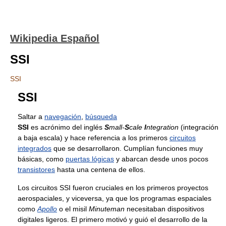
Wikipedia Español
SSI
SSI
SSI
Saltar a
navegación
,
búsqueda
SSI
es acrónimo del inglés
S
mall-
S
cale
I
ntegration
(integración
a baja escala) y hace referencia a los primeros
circuitos
integrados
que se desarrollaron. Cumplían funciones muy
básicas, como
puertas lógicas
y abarcan desde unos pocos
transistores
hasta una centena de ellos.
Los circuitos SSI fueron cruciales en los primeros proyectos
aerospaciales, y viceversa, ya que los programas espaciales
como
Apollo
o el misil
Minuteman
necesitaban dispositivos
digitales ligeros. El primero motivó y guió el desarrollo de la