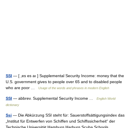
SSI
— [ ,es es aı ] Supplemental Security Income: money that the
U.S. government gives to people over 65 and to disabled people
who are poor …
Usage of the words and phrases in modern English
SSI
— abbrev. Supplemental Security Income …
English World
dictionary
Ssi
— Die Abkürzung SSI steht für: Sauerstoffsättigungsindex das
„Institut für Entwerfen von Schiffen und Schiffssicherheit“ der
Technische Universität Hamburg Harburg Scuba Schools