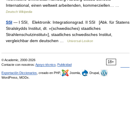
International, einen weltweit arbeitenden, kommerziellen… …
Deutsch Wikipedia
SSI
— I SSI, Elektronik: Integrationsgrad. II SSI [Abk. für Statens
Stralskydds Institut, dt. »(schwedisches) staatliches
Strahlenschutzinstitut«], staatliches schwedisches Institut,
vergleichbar dem deutschen …
Universal-Lexikon
© Academic, 2000-2026
18+
Contacte con nosotros:
Apoyo técnico
,
Publicidad
Exportación Diccionarios
, creado en PHP,
Joomla,
Drupal,
WordPress, MODx.