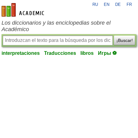
RU
EN
DE
FR
es-academic.com
Los diccionarios y las enciclopedias sobre el
Académico
¡Buscar!
interpretaciones
Traducciones
libros
Игры ⚽