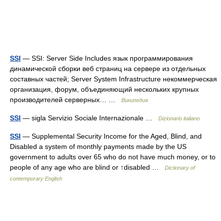
SSI
— SSI: Server Side Includes язык программирования
динамической сборки веб страниц на сервере из отдельных
составных частей; Server System Infrastructure некоммерческая
организация, форум, объединяющий нескольких крупных
производителей серверных… …
Википедия
SSI
— sigla Servizio Sociale Internazionale …
Dizionario italiano
SSI
— Supplemental Security Income for the Aged, Blind, and
Disabled a system of monthly payments made by the US
government to adults over 65 who do not have much money, or to
people of any age who are blind or ↑disabled …
Dictionary of
contemporary English