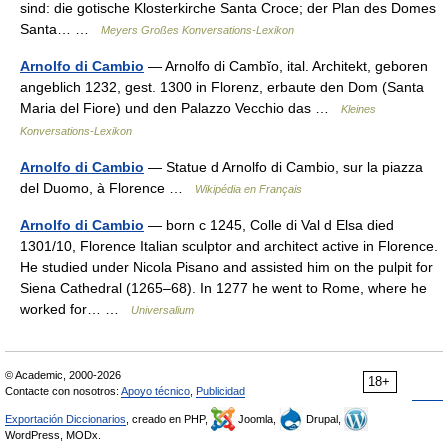
sind: die gotische Klosterkirche Santa Croce; der Plan des Domes
Santa… …
Meyers Großes Konversations-Lexikon
Arnolfo di Cambio
— Arnolfo di Cambĭo, ital. Architekt, geboren
angeblich 1232, gest. 1300 in Florenz, erbaute den Dom (Santa
Maria del Fiore) und den Palazzo Vecchio das …
Kleines
Konversations-Lexikon
Arnolfo di Cambio
— Statue d Arnolfo di Cambio, sur la piazza
del Duomo, à Florence …
Wikipédia en Français
Arnolfo di Cambio
— born с 1245, Colle di Val d Elsa died
1301/10, Florence Italian sculptor and architect active in Florence.
He studied under Nicola Pisano and assisted him on the pulpit for
Siena Cathedral (1265–68). In 1277 he went to Rome, where he
worked for… …
Universalium
© Academic, 2000-2026
18+
Contacte con nosotros:
Apoyo técnico
,
Publicidad
Exportación Diccionarios
, creado en PHP,
Joomla,
Drupal,
WordPress, MODx.