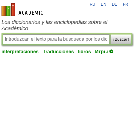
RU
EN
DE
FR
es-academic.com
Los diccionarios y las enciclopedias sobre el
Académico
¡Buscar!
interpretaciones
Traducciones
libros
Игры ⚽