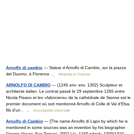
Arnolfo di cambio
— Statue d Arnolfo di Cambio, sur la piazza
del Duomo, à Florence …
Wikipédia en Français
ARNOLFO DI CAMBIO
— (1245 env. env. 1302) Sculpteur et
architecte italien. Le contrat passé le 29 septembre 1265 entre
Nicola Pisano et les «fabriciens» de la cathédrale de Sienne est le
premier document où soit mentionné Arnolfo di Colle di Val d’Elsa,
fils d’un… …
Encyclopédie Universelle
Arnolfo di Cambio
— [The name Arnolfo di Lapo by which he is
mentioned in some sources was an invention by his biographer
Giorgio Vasari. See Tomasi, 2007.] (c. 1240 ndash; 1300/1310